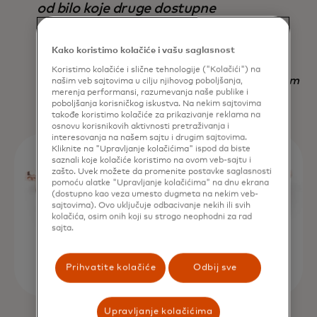
od bilo koje druge dostupne
strategije – ne samo u pogledu
rezultata, već i uštede vremena.
Kako koristimo kolačiće i vašu saglasnost
Koristimo kolačiće i slične tehnologije ("Kolačići") na
Nadav Yekutiel, Head of Data, GlassesUSA.com
našim veb sajtovima u cilju njihovog poboljšanja,
merenja performansi, razumevanja naše publike i
poboljšanja korisničkog iskustva. Na nekim sajtovima
takođe koristimo kolačiće za prikazivanje reklama na
osnovu korisnikovih aktivnosti pretraživanja i
interesovanja na našem sajtu i drugim sajtovima.
Kliknite na "Upravljanje kolačićima" ispod da biste
saznali koje kolačiće koristimo na ovom veb-sajtu i
zašto. Uvek možete da promenite postavke saglasnosti
pomoću alatke "Upravljanje kolačićima" na dnu ekrana
(dostupno kao veza umesto dugmeta na nekim veb-
sajtovima). Ovo uključuje odbacivanje nekih ili svih
kolačića, osim onih koji su strogo neophodni za rad
sajta.
Prihvatite kolačiće
Odbij sve
Upravljanje kolačićima