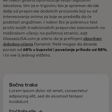
Ali nakon godina optimizacije svojih digitalnih
iskustava, tim za e-trgovinu bio je spreman da ide
dalje od preporuke dodatnih proizvoda koji su od
interesovanja onima za koje se predviđa da će
podstaći angažman. I nakon što je pokrenuo test
protiv svojih tradicionalnih preporuka zasnovanih na
mašinskom učenju na početnoj stranici, sajt
GlassesUSA.com je otkrio da je prefinjeni
algoritam
dubokog učenja
Dynamic Yield mogao da dovede
porast od
68% u kupovini i povećanje prihoda od 88%
,
i to sve iz jednog vidžeta.
Bočna traka
Lorem ipsum dolor sit amet, consectetur
adipiscing elit, sed do eiusmod tempor
incididunt
Pročitajte više