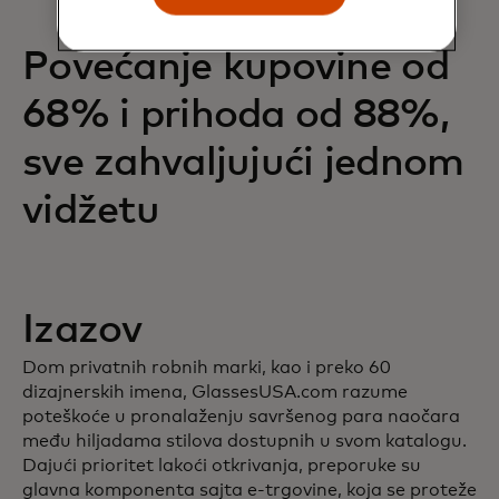
Povećanje kupovine od
68% i prihoda od 88%,
sve zahvaljujući jednom
vidžetu
Izazov
Dom privatnih robnih marki, kao i preko 60
dizajnerskih imena, GlassesUSA.com razume
poteškoće u pronalaženju savršenog para naočara
među hiljadama stilova dostupnih u svom katalogu.
Dajući prioritet lakoći otkrivanja, preporuke su
glavna komponenta sajta e-trgovine, koja se proteže