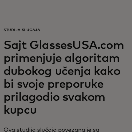
Za vas
Za biznis
STUDIJA SLUČAJA
Sajt GlassesUSA.com
Za svet
primenjuje algoritam
Za inovatore
dubokog učenja kako
bi svoje preporuke
Novosti i trendovi
prilagodio svakom
kupcu
Ova studija slučaja povezana je sa