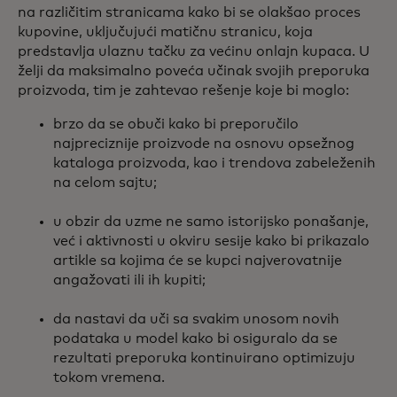
na različitim stranicama kako bi se olakšao proces
kupovine, uključujući matičnu stranicu, koja
predstavlja ulaznu tačku za većinu onlajn kupaca. U
želji da maksimalno poveća učinak svojih preporuka
proizvoda, tim je zahtevao rešenje koje bi moglo:
brzo da se obuči kako bi preporučilo
najpreciznije proizvode na osnovu opsežnog
kataloga proizvoda, kao i trendova zabeleženih
na celom sajtu;
u obzir da uzme ne samo istorijsko ponašanje,
već i aktivnosti u okviru sesije kako bi prikazalo
artikle sa kojima će se kupci najverovatnije
angažovati ili ih kupiti;
da nastavi da uči sa svakim unosom novih
podataka u model kako bi osiguralo da se
rezultati preporuka kontinuirano optimizuju
tokom vremena.