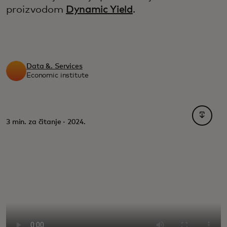
proizvodom
Dynamic Yield
.
Data &. Services
Economic institute
opens i
3 min. za čitanje · 2024.