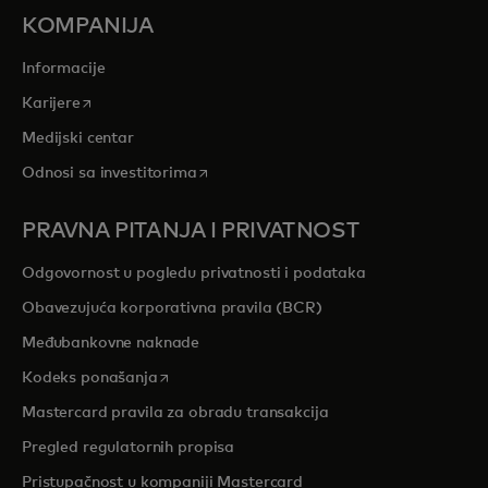
KOMPANIJA
Informacije
opens in a new tab
Karijere
Medijski centar
opens in a new tab
Odnosi sa investitorima
PRAVNA PITANJA I PRIVATNOST
Odgovornost u pogledu privatnosti i podataka
Obavezujuća korporativna pravila (BCR)
Međubankovne naknade
opens in a new tab
Kodeks ponašanja
Mastercard pravila za obradu transakcija
Pregled regulatornih propisa
Pristupačnost u kompaniji Mastercard