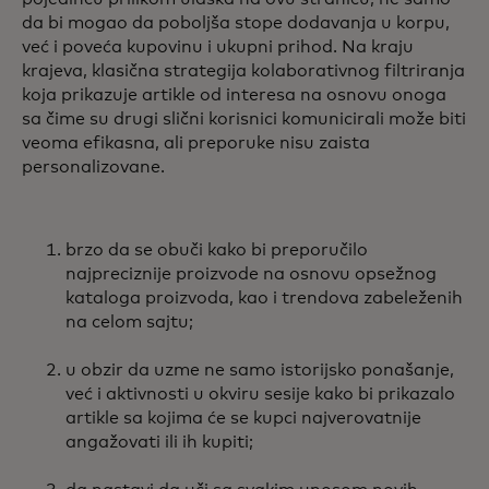
da bi mogao da poboljša stope dodavanja u korpu,
već i poveća kupovinu i ukupni prihod. Na kraju
krajeva, klasična strategija kolaborativnog filtriranja
koja prikazuje artikle od interesa na osnovu onoga
sa čime su drugi slični korisnici komunicirali može biti
veoma efikasna, ali preporuke nisu zaista
personalizovane.
brzo da se obuči kako bi preporučilo
najpreciznije proizvode na osnovu opsežnog
kataloga proizvoda, kao i trendova zabeleženih
na celom sajtu;
u obzir da uzme ne samo istorijsko ponašanje,
već i aktivnosti u okviru sesije kako bi prikazalo
artikle sa kojima će se kupci najverovatnije
angažovati ili ih kupiti;