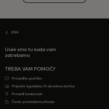
2026
Uvek smo tu kada vam
zatrebamo
TREBA VAM POMOĆ?
Pronađite podršku
Prijavite izgubljenu ili ukradenu karticu
Pronađi bankomat
Često postavljana pitanja