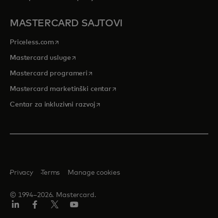
MASTERCARD SAJTOVI
opens in a new tab
Priceless.com
opens in a new tab
Mastercard usluge
opens in a new tab
Mastercard programeri
opens in a new tab
Mastercard marketinški centar
opens in a new tab
Centar za inkluzivni razvoj
Privacy
Terms
Manage cookies
© 1994–2026. Mastercard.
LinkedIn
Facebook
Twitter/X
Youtube