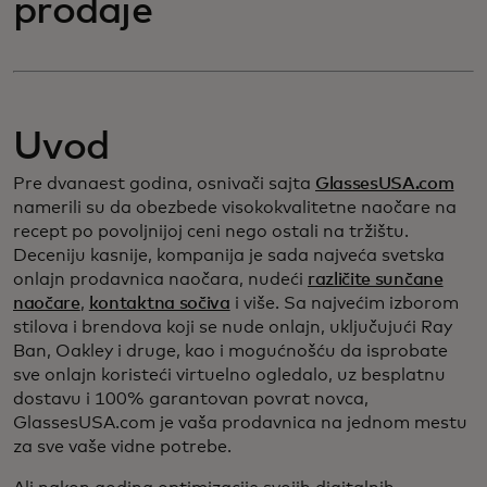
prodaje
Uvod
Pre dvanaest godina, osnivači sajta
GlassesUSA.com
namerili su da obezbede visokokvalitetne naočare na
recept po povoljnijoj ceni nego ostali na tržištu.
Deceniju kasnije, kompanija je sada najveća svetska
onlajn prodavnica naočara, nudeći
različite sunčane
naočare
,
kontaktna sočiva
i više. Sa najvećim izborom
stilova i brendova koji se nude onlajn, uključujući Ray
Ban, Oakley i druge, kao i mogućnošću da isprobate
sve onlajn koristeći virtuelno ogledalo, uz besplatnu
dostavu i 100% garantovan povrat novca,
GlassesUSA.com je vaša prodavnica na jednom mestu
za sve vaše vidne potrebe.