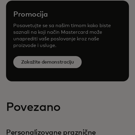
Promocija
Posavetujte se sa našim timom kako biste
saznali na koji način Mastercard može
unaprediti vaše poslovanje kroz naše
proizvode i usluge.
Zakažite demonstraciju
Povezano
Personalizovane praznične