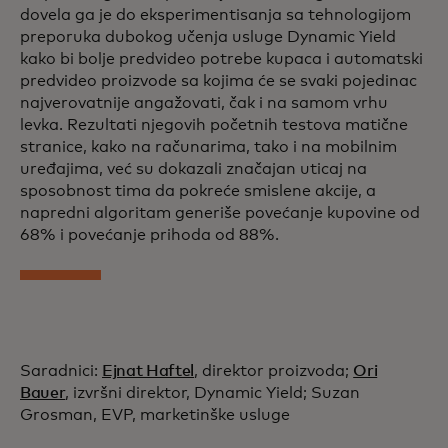
dovela ga je do eksperimentisanja sa tehnologijom
preporuka dubokog učenja usluge Dynamic Yield
kako bi bolje predvideo potrebe kupaca i automatski
predvideo proizvode sa kojima će se svaki pojedinac
najverovatnije angažovati, čak i na samom vrhu
levka. Rezultati njegovih početnih testova matične
stranice, kako na računarima, tako i na mobilnim
uređajima, već su dokazali značajan uticaj na
sposobnost tima da pokreće smislene akcije, a
napredni algoritam generiše povećanje kupovine od
68% i povećanje prihoda od 88%.
Saradnici:
Ejnat Haftel
, direktor proizvoda;
Ori
Bauer
, izvršni direktor, Dynamic Yield; Suzan
Grosman, EVP, marketinške usluge