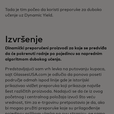
Tada je tim počeo da koristi preporuke za duboko
učenje uz Dynamic Yield.
Izvršenje
Dinamički preporučeni proizvodi za koje se predviđa
da će pokrenuti radnje po pojedincu sa naprednim
algoritmom dubokog učenja.
Predstavljajući sam vrh levka na putovanju kupaca,
sajt GlassesUSA.com je odlučio da ponovo poseti
područje odmah ispod linije gde je istorijski
prikazivao vidžet preporuka koji prikazuje najviše
šest različitih proizvoda. Nadajući se da će iz ovog
početnog i centralnog položaja izvući što veću
vrednost, tim za e-trgovinu pretpostavio je da, ako
bi mogao pružiti preporuke koje su prilagođenije
pojedincu prilikom ulaska na ovu stranicu, ne samo