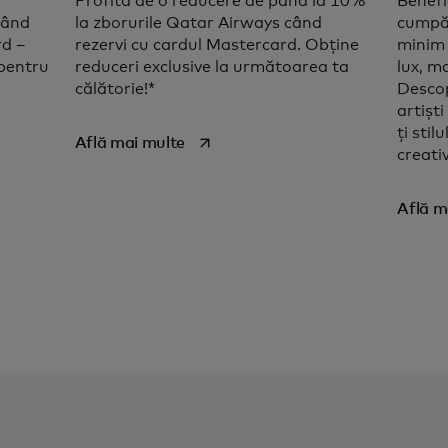
Profită de o reducere de până la 10%
Benefi
când
la zborurile Qatar Airways când
cumpăr
rd –
rezervi cu cardul Mastercard. Obține
minim 
 pentru
reduceri exclusive la următoarea ta
lux, m
călătorie!*
Descop
artișt
ți stil
b
opens in a new tab
Află mai multe
creati
Află m