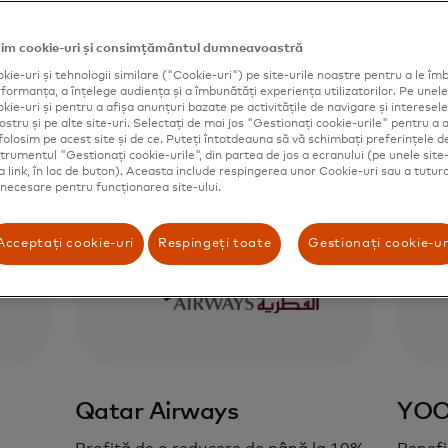
im cookie-uri și consimțământul dumneavoastră
kie-uri și tehnologii similare ("Cookie-uri") pe site-urile noastre pentru a le îmb
ormanța, a înțelege audiența și a îmbunătăți experiența utilizatorilor. Pe unele 
ie-uri și pentru a afișa anunțuri bazate pe activitățile de navigare și interesele 
ostru și pe alte site-uri. Selectați de mai jos "Gestionați cookie-urile" pentru a a
folosim pe acest site și de ce. Puteți întotdeauna să vă schimbați preferințele d
strumentul "Gestionați cookie-urile", din partea de jos a ecranului (pe unele site-
ca link, în loc de buton). Aceasta include respingerea unor Cookie-uri sau a tutur
t necesare pentru funcționarea site-ului.
Acceptați cookie-uri
Respingeți toate
Gestionați cookie-ur
Qatar Airways
YO