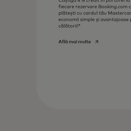
Câștigă 4% credit în portofel la
fiecare rezervare Booking.com 
plătești cu cardul tău Masterca
economii simple și avantajoase
călătorii!*
opens in a new ta
Află mai multe