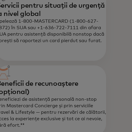
ervicii pentru situații de urgență
a nivel global
pelează 1-800-MASTERCARD (1-800-627-
372) în SUA sau +1-636-722-7111 din afara
UA pentru asistență disponibilă nonstop dacă
orești să raportezi un card pierdut sau furat.
eneficii de recunoaștere
opțional)
eneficiezi de asistență personală non-stop
rin Mastercard Concierge și prin serviciile
ravel & Lifestyle — pentru rezervări de călătorii,
cces la experiențe exclusive și tot ce ai nevoie,
ără efort.**