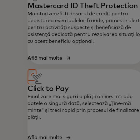
Mastercard ID Theft Protection
Monitorizează-ți dosarul de credit pentru
depistarea eventualelor fraude, primește aler
pentru activități suspecte și beneficiază de
asistență dedicată pentru rezolvarea situațiilo
cu acest beneficiu opțional.
opens in a new tab
Află mai multe
Click to Pay
Finalizare mai sigură a plății online. Introdu
datele o singură dată, selectează „Ține-mă
minte” și treci rapid prin procesul de finalizare
plății.
Află mai multe