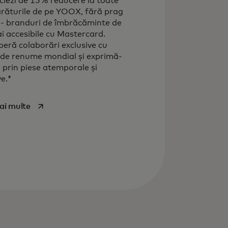
ciezi de 15% reducere la toate
ăturile de pe YOOX, fără prag
- branduri de îmbrăcăminte de
ai accesibile cu Mastercard.
eră colaborări exclusive cu
i de renume mondial și exprimă-
ul prin piese atemporale și
ve.*
opens in a new tab
ai multe