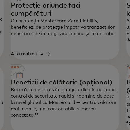
Protecție oriunde faci
S
cumpărături
l
te
Cu protecția Mastercard Zero Liability,
A
beneficiezi de protecție împotriva tranzacțiilor
8
r
neautorizate în magazine, online și în aplicații.
S
d
Află mai multe
Beneficii de călătorie (opțional)
B
(
Bucură-te de acces în lounge-urile din aeroport,
control de securitate rapid și roaming de date
B
 a
la nivel global cu Mastercard — pentru călătorii
p
mai ușoare, mai confortabile și mereu
T
conectate.**
a
f