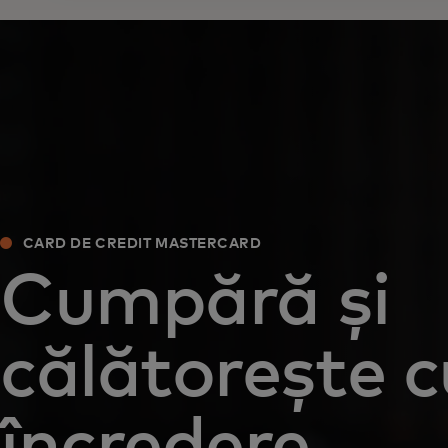
CARD DE CREDIT MASTERCARD
Cumpără și
călătorește c
încredere