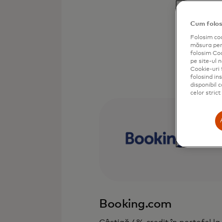
Cum folos
Folosim coo
măsura perf
folosim Cook
pe site-ul n
Cookie-uri 
folosind in
disponibil 
celor stric
Booking.com