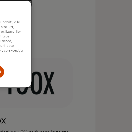
unătăți, a le
site-uri,
utilizatorilor
fla ce
e acord,
uri, este
or, cu excepția
i
OX