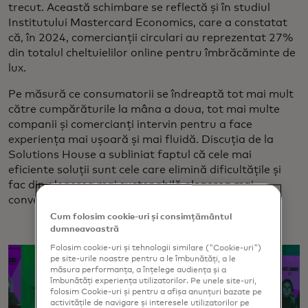
trecut. Această schimbare se reflectă și în studiul
Institutului Mastercard Economics, care a constatat
că, în 2024, comercianții circulari au reprezentat 27%
din totalul cheltuielilor online pentru îmbrăcăminte de
lux.
Pe măsură ce consumatorii se îndreaptă tot mai mult
către cumpărăturile la mâna a doua, tot mai multe
companii și comercianți intervin pentru a face
experiența mai ușoară și mai fluidă. Discuția de la
Solutions House a subliniat faptul că cele mai
eficiente soluții sunt cele care elimină dificultățile și
fac din alegerea mai sustenabilă alegerea mai
convenabilă, atractivă și evidentă.
Cum folosim cookie-uri și consimțământul
dumneavoastră
Folosim cookie-uri și tehnologii similare ("Cookie-uri")
pe site-urile noastre pentru a le îmbunătăți, a le
măsura performanța, a înțelege audiența și a
îmbunătăți experiența utilizatorilor. Pe unele site-uri,
folosim Cookie-uri și pentru a afișa anunțuri bazate pe
activitățile de navigare și interesele utilizatorilor pe