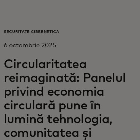
Pentru tine
Pentru companii
SECURITATE CIBERNETICĂ
6 octombrie 2025
Pentru întreaga lume
Circularitatea
Pentru inovatori
reimaginată: Panelul
privind economia
Știri și tendințe
circulară pune în
lumină tehnologia,
comunitatea și