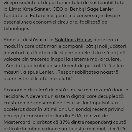
vicepreședinte al departamentului de sustenabilitate
la Lime;
Kate Sanner
, CEO al Beni; și
Sage Lenier
,
fondatorul Futureline, pentru o conversație despre
ascensiunea economiei circulare, facilitată de
tehnologie.
Panelul, desfășurat la
Solutions House
, a prezentat
modul în care atât marile companii, cât și noii jucători
inovatori ajută afacerile și persoanele fizice să obțină
valoare din trecerea înapoi la sisteme mai circulare.
„Am dat publicului un sentiment de pericol fără a lua
măsuri”, a spus Lenier. „Responsabilitatea noastră
acum este să le oferim soluții.”
Economia circulară de astăzi nu se mai rezumă doar la
reciclare. A devenit un sistem digital care decuplează
creșterea de consumul de resurse, iar impulsul s-a
accelerat doar în ultimii ani. Un sondaj recent privind
percepția consumatorilor din SUA, realizat de
Mastercard, a arătat că
37% dintre respondenți
caută
articole la mâna a doua sau folosite mai mult decât în