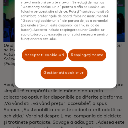
site-ul nostru și pe alte site-uri. Selectați de mai jos
"Gestionați cookie-urile" pentru a afla ce Cookie-uri
folosim pe acest site și de ce. Puteți întotdeauna să vă
schimbați preferințele de acord, folosind instrumentul
"Gestionați cookie-urile", din partea de jos a ecranului
(pe unele site-uri, este disponibil ca link, în loc de
buton). Aceasta include respingerea unor Cookie-uri
sau a tuturor, cu excepția celor strict necesare pentru
funcționarea site-ului.
De la stânga la dreapta, Lucy Shea de la Futerra, Kate Sanner
de la Beni, Andrew Savage de la Lime, Sage Lenier de la
Futureline și Ellen Jackowski de la Mastercard la Panelul de
Acceptați cookie-uri
Respingeți toate
Soluții din cadrul Săptămânii Climei din New York City.
(Fotografie oferită de Futerra)
Gestionați cookie-uri
Beni, de exemplu, este o extensie de browser web care
simplifică cumpărăturile la mâna a doua prin
colectarea opțiunilor disponibile pe diferite platforme.
„Vă vând stil, vă vând prețuri accesibile”, a spus
Sanner. „Sustenabilitatea este cadoul oferit odată cu
achiziția.” Vorbind despre Lime, compania de biciclete
și trotinete partajate, Savage a adăugat: „Adesea este