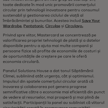
toate dedicate în mod unic promovării comerțului
circular prin tehnologii inovatoare pentru consumul
sustenabil și gestionarea ciclului de viață al
îmbrăcămintei și bunurilor. Acestea includ
Save Your
Wardrobe
,
Pentatonic
,
Circulae
și
Circulayo.
Privind spre viitor, Mastercard se concentrează pe
valorificarea propriei tehnologii de plată și a datelor
disponibile pentru a ajuta mai multe companii și
persoane fizice să profite de economiile de costuri și
de oportunitățile de creștere pe care le oferă
economia circulară.
Panelul Solutions House a dat tonul Săptămânii
Climei, subliniind atât urgența, cât și optimismul.
Impulsul din spatele comerțului circular arată că
inovarea și colaborarea pot genera progrese
semnificative către o economie mai eficientă din punct
de vedere al resurselor, mai prosperă și mai plină de
satisfacții. Participanții la panel au subliniat că viitorul