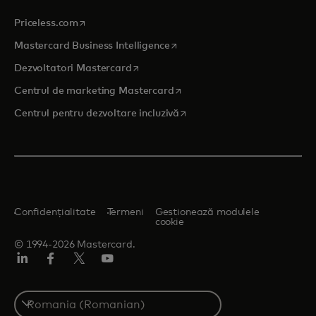
opens in a new tab
Priceless.com
opens in a new tab
Mastercard Business Intelligence
opens in a new tab
Dezvoltatori Mastercard
opens in a new tab
Centrul de marketing Mastercard
opens in a new tab
Centrul pentru dezvoltare incluzivă
Confidențialitate
Termeni
Gestionează modulele
cookie
© 1994-2026 Mastercard.
LinkedIn
Facebook
Twitter/X
YouTube
Select
a