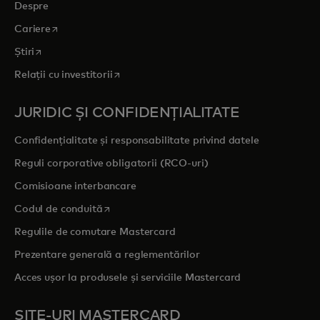
Despre
opens in a new tab
Cariere
opens in a new tab
Știri
opens in a new tab
Relații cu investitorii
JURIDIC ȘI CONFIDENȚIALITATE
Confidențialitate și responsabilitate privind datele
Reguli corporative obligatorii (RCO-uri)
Comisioane interbancare
opens in a new tab
Codul de conduită
Regulile de comutare Mastercard
Prezentare generală a reglementărilor
Acces ușor la produsele și serviciile Mastercard
SITE-URI MASTERCARD