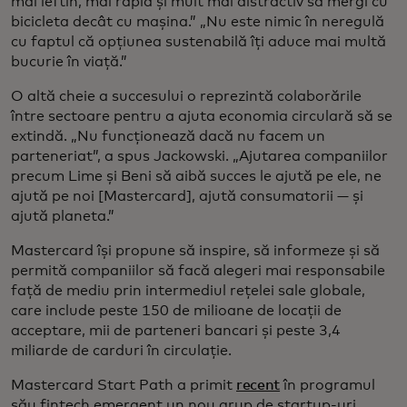
mai ieftin, mai rapid și mult mai distractiv să mergi cu
bicicleta decât cu mașina.” „Nu este nimic în neregulă
cu faptul că opțiunea sustenabilă îți aduce mai multă
bucurie în viață.”
O altă cheie a succesului o reprezintă colaborările
între sectoare pentru a ajuta economia circulară să se
extindă. „Nu funcționează dacă nu facem un
parteneriat”, a spus Jackowski. „Ajutarea companiilor
precum Lime și Beni să aibă succes le ajută pe ele, ne
ajută pe noi [Mastercard], ajută consumatorii — și
ajută planeta.”
Mastercard își propune să inspire, să informeze și să
permită companiilor să facă alegeri mai responsabile
față de mediu prin intermediul rețelei sale globale,
care include peste 150 de milioane de locații de
acceptare, mii de parteneri bancari și peste 3,4
miliarde de carduri în circulație.
Mastercard Start Path a primit
recent
în programul
său fintech emergent un nou grup de startup-uri,