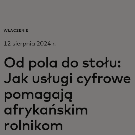
Dla Ciebie
Dla firm
WŁĄCZENIE
12 sierpnia 2024 r.
Dla świata
Od pola do stołu:
Dla innowatorów
Jak usługi cyfrowe
Aktualności i trendy
pomagają
afrykańskim
rolnikom