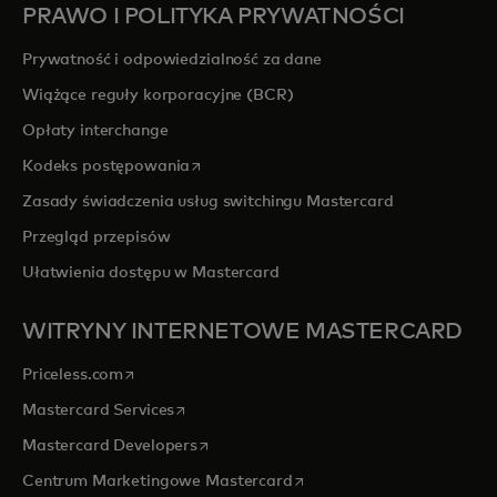
PRAWO I POLITYKA PRYWATNOŚCI
Prywatność i odpowiedzialność za dane
Wiążące reguły korporacyjne (BCR)
Opłaty interchange
opens in a new tab
Kodeks postępowania
Zasady świadczenia usług switchingu Mastercard
Przegląd przepisów
Ułatwienia dostępu w Mastercard
WITRYNY INTERNETOWE MASTERCARD
opens in a new tab
Priceless.com
opens in a new tab
Mastercard Services
opens in a new tab
Mastercard Developers
opens in a new tab
Centrum Marketingowe Mastercard