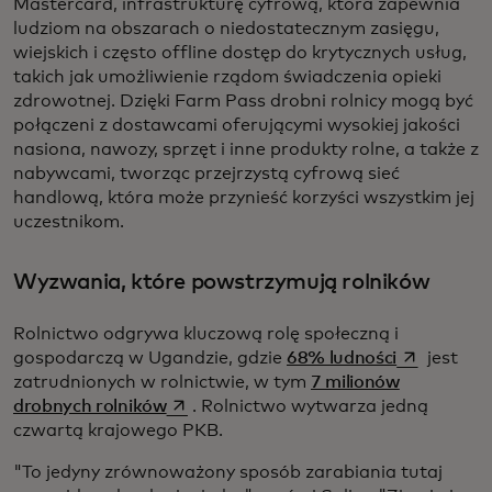
Mastercard, infrastrukturę cyfrową, która zapewnia
ludziom na obszarach o niedostatecznym zasięgu,
wiejskich i często offline dostęp do krytycznych usług,
takich jak umożliwienie rządom świadczenia opieki
zdrowotnej. Dzięki Farm Pass drobni rolnicy mogą być
połączeni z dostawcami oferującymi wysokiej jakości
nasiona, nawozy, sprzęt i inne produkty rolne, a także z
nabywcami, tworząc przejrzystą cyfrową sieć
handlową, która może przynieść korzyści wszystkim jej
uczestnikom.
Wyzwania, które powstrzymują rolników
Rolnictwo odgrywa kluczową rolę społeczną i
opens in a 
gospodarczą w Ugandzie, gdzie
68% ludności
jest
zatrudnionych w rolnictwie, w tym
7 milionów
opens in a new tab
drobnych rolników
. Rolnictwo wytwarza jedną
czwartą krajowego PKB.
"To jedyny zrównoważony sposób zarabiania tutaj