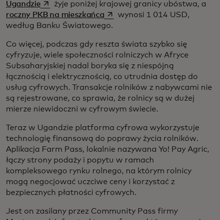
opens in a new tab
Ugandzie
żyje poniżej krajowej granicy ubóstwa, a
opens in a new tab
roczny PKB na mieszkańca
wynosi 1 014 USD,
według Banku Światowego.
Co więcej, podczas gdy reszta świata szybko się
cyfryzuje, wiele społeczności rolniczych w Afryce
Subsaharyjskiej nadal boryka się z niespójną
łącznością i elektrycznością, co utrudnia dostęp do
usług cyfrowych. Transakcje rolników z nabywcami nie
są rejestrowane, co sprawia, że rolnicy są w dużej
mierze niewidoczni w cyfrowym świecie.
Teraz w Ugandzie platforma cyfrowa wykorzystuje
technologię finansową do poprawy życia rolników.
Aplikacja Farm Pass, lokalnie nazywana Yo! Pay Agric,
łączy strony podaży i popytu w ramach
kompleksowego rynku rolnego, na którym rolnicy
mogą negocjować uczciwe ceny i korzystać z
bezpiecznych płatności cyfrowych.
Jest on zasilany przez Community Pass firmy