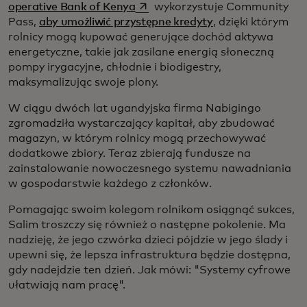
opens in a new tab
operative Bank of Kenya
wykorzystuje Community
Pass,
aby umożliwić przystępne kredyty
, dzięki którym
rolnicy mogą kupować generujące dochód aktywa
energetyczne, takie jak zasilane energią słoneczną
pompy irygacyjne, chłodnie i biodigestry,
maksymalizując swoje plony.
W ciągu dwóch lat ugandyjska firma Nabigingo
zgromadziła wystarczający kapitał, aby zbudować
magazyn, w którym rolnicy mogą przechowywać
dodatkowe zbiory. Teraz zbierają fundusze na
zainstalowanie nowoczesnego systemu nawadniania
w gospodarstwie każdego z członków.
Pomagając swoim kolegom rolnikom osiągnąć sukces,
Salim troszczy się również o następne pokolenie. Ma
nadzieję, że jego czwórka dzieci pójdzie w jego ślady i
upewni się, że lepsza infrastruktura będzie dostępna,
gdy nadejdzie ten dzień. Jak mówi: "Systemy cyfrowe
ułatwiają nam pracę".