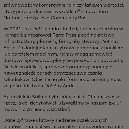
zrównoważony komercyjnie rolniczy łańcuch wartości,
który przynosi korzyści wszystkim" - mówi Tara
Nathan, założycielka Community Pass.
W 2021 roku Yo! Uganda Limited, fintech z siedzibą w
Kampali, zintegrował Farm Pass z ogólnokrajową
infrastrukturą płatniczą firmy, aby stworzyć Yo! Pay
Agric. Zakładając konto cyfrowe połączone z bankiem
lub portfelem mobilnym, rolnicy mogą zamawiać
dostawy, sprzedawać plony bezpośrednio nabywcom,
śledzić produkcję, sprawdzać prognozy pogody, a
nawet znaleźć porady dotyczące zwalczania
szkodników. Obecnie na platformie Community Pass
za pośrednictwem Yo! Pay Agric.
Spółdzielnia Salima była jedną z nich. "To najszybsza
rzecz, jakiej kiedykolwiek używaliśmy w naszym życiu" -
mówi. "To zmieniło wszystko".
Dane cyfrowe ułatwiły śledzenie oczekiwanych
plonów. I zamiast wyruszać pieszo, aby zadać pytanie