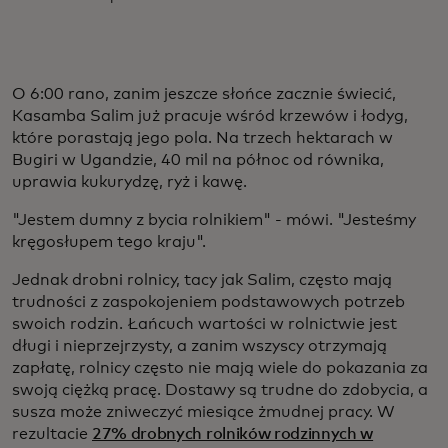
O 6:00 rano, zanim jeszcze słońce zacznie świecić,
Kasamba Salim już pracuje wśród krzewów i łodyg,
które porastają jego pola. Na trzech hektarach w
Bugiri w Ugandzie, 40 mil na północ od równika,
uprawia kukurydzę, ryż i kawę.
"Jestem dumny z bycia rolnikiem" - mówi. "Jesteśmy
kręgosłupem tego kraju".
Jednak drobni rolnicy, tacy jak Salim, często mają
trudności z zaspokojeniem podstawowych potrzeb
swoich rodzin. Łańcuch wartości w rolnictwie jest
długi i nieprzejrzysty, a zanim wszyscy otrzymają
zapłatę, rolnicy często nie mają wiele do pokazania za
swoją ciężką pracę. Dostawy są trudne do zdobycia, a
susza może zniweczyć miesiące żmudnej pracy. W
rezultacie
27% drobnych rolników rodzinnych w