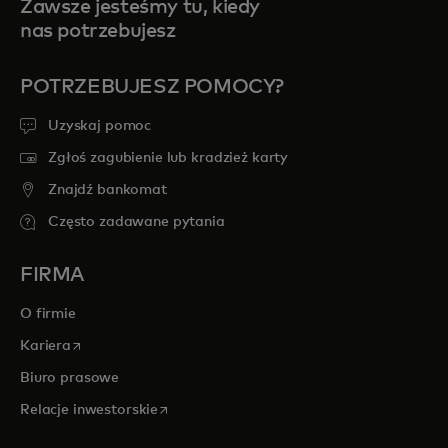
Zawsze jesteśmy tu, kiedy
nas potrzebujesz
POTRZEBUJESZ POMOCY?
Uzyskaj pomoc
Zgłoś zagubienie lub kradzież karty
Znajdź bankomat
Często zadawane pytania
FIRMA
O firmie
opens in a new tab
Kariera
Biuro prasowe
opens in a new tab
Relacje inwestorskie