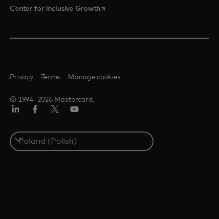
opens in a new tab
Center for Inclusive Growth
Privacy
Terms
Manage cookies
© 1994–2026 Mastercard.
LinkedIn
Facebook
Twitter/X
YouTube
Select
a
country