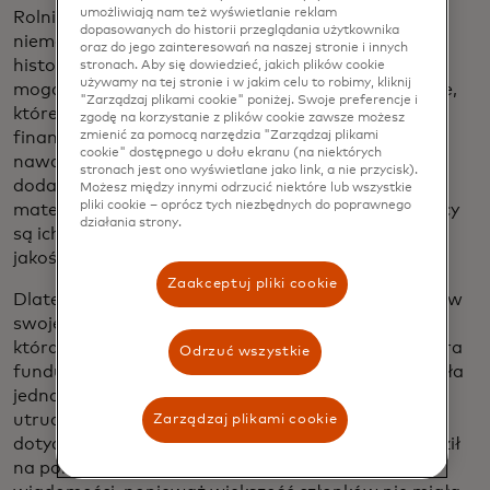
umożliwiają nam też wyświetlanie reklam
Rolnicy tacy jak Salim otrzymują wynagrodzenie
dopasowanych do historii przeglądania użytkownika
niemal w całości w gotówce, co sprawia, że ich
oraz do jego zainteresowań na naszej stronie i innych
historia finansowa jest znikoma. Oznacza to, że nie
stronach. Aby się dowiedzieć, jakich plików cookie
używamy na tej stronie i w jakim celu to robimy, kliknij
mogą zabezpieczyć pożyczek na wydatki kapitałowe,
"Zarządzaj plikami cookie" poniżej. Swoje preferencje i
które mogłyby pomóc im zbudować stabilność
zgodę na korzystanie z plików cookie zawsze możesz
zmienić za pomocą narzędzia "Zarządzaj plikami
finansową: na przykład nowoczesne systemy
cookie" dostępnego u dołu ekranu (na niektórych
nawadniające lub magazyny do przechowywania
stronach jest ono wyświetlane jako link, a nie przycisk).
dodatkowych zbiorów. Zdobycie niezbędnych
Możesz między innymi odrzucić niektóre lub wszystkie
pliki cookie – oprócz tych niezbędnych do poprawnego
materiałów jest trudne, ponieważ ci sami pośrednicy
działania strony.
są ich źródłem nawozów i nasion - zwykle niskiej
jakości i sprzedawanych po wysokich marżach.
Zaakceptuj pliki cookie
Dlatego w 2011 roku Salim zorganizował rolników w
swojej wiosce w spółdzielnię o nazwie Nabigingo,
która negocjuje wyższe płatności za produkty i zbiera
Odrzuć wszystkie
fundusze na wspólny sprzęt. Organizacja prowadziła
jednak dokumentację w formie papierowej, co
utrudniało śledzenie danych, takich jak całkowity
Zarządzaj plikami cookie
dotychczasowy zysk i zaległe płatności. Salim chodził
na pola poszczególnych rolników, aby dostarczać