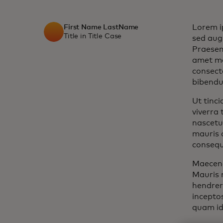
Lorem ip
First Name LastName
Title in Title Case
sed augu
Praesent
amet ma
consecte
bibendum
Ut tinci
viverra
nascetur
mauris o
consequa
Maecena
Mauris n
hendreri
incepto
quam id