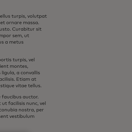
llus turpis, volutpat
eget ornare massa.
usto. Curabitur sit
empor sem, ut
mus a metus
rtis turpis, vel
rient montes,
ligula, a convallis
cilisis. Etiam at
tique vitae tellus.
 faucibus auctor.
t facilisis nunc, vel
 conubia nostra, per
sent vestibulum