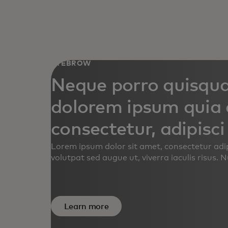
EYEBROW
Neque porro quisqua
dolorem ipsum quia d
consectetur, adipisci 
Lorem ipsum dolor sit amet, consectetur adipi
volutpat sed augue ut, viverra iaculis risus. N
ornare massa.
Learn more