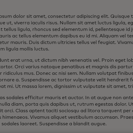
sum dolor sit amet, consectetur adipiscing elit. Quisque te
e ut, viverra iaculis risus. Nullam sit amet luctus ligula, 
 tellus ligula, rhoncus sed elementum id, pellentesque id j
uris ac tellus elementum dapibus eu id mi. Aliquam vel t
tur mauris. Duis dictum ultricies tellus vel feugiat. Viva
 ligula mollis luctus.
dunt erat urna, ut dictum nibh venenatis vel. Proin eget lobo
 tortor. Orci varius natoque penatibus et magnis dis partu
 ridiculus mus. Donec ac nisi sem. Nullam volutpat finibus 
rnare a. Suspendisse ac tortor vulputate velit hendrerit fa
t mi. Ut massa lorem, dignissim ut vulputate sit amet, tris
s sodales efficitur mauris et auctor. In at augue non ante
ulla diam, porta quis dapibus ut, rutrum egestas dolor. Ut u
t orci. Class aptent taciti sociosqu ad litora torquent per
s himenaeos. Vivamus aliquet vestibulum accumsan. Prae
 sodales laoreet. Suspendisse a blandit augue.