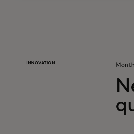
INNOVATION
Month
N
q