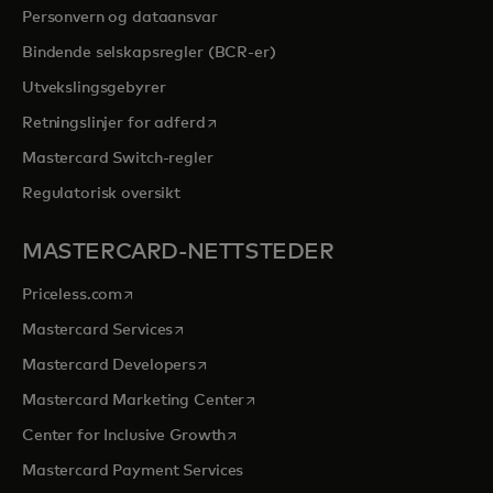
Personvern og dataansvar
Bindende selskapsregler (BCR-er)
Utvekslingsgebyrer
opens in a new tab
Retningslinjer for adferd
Mastercard Switch-regler
Regulatorisk oversikt
MASTERCARD-NETTSTEDER
opens in a new tab
Priceless.com
opens in a new tab
Mastercard Services
opens in a new tab
Mastercard Developers
opens in a new tab
Mastercard Marketing Center
opens in a new tab
Center for Inclusive Growth
Mastercard Payment Services