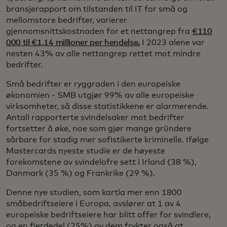
bransjerapport om tilstanden til IT for små og
mellomstore bedrifter, varierer
gjennomsnittskostnaden for et nettangrep fra
€110
000 til €1,14 millioner per hendelse.
I 2023 alene var
nesten 43% av alle nettangrep rettet mot mindre
bedrifter.
Små bedrifter er ryggraden i den europeiske
økonomien - SMB utgjør 99% av alle europeiske
virksomheter, så disse statistikkene er alarmerende.
Antall rapporterte svindelsaker mot bedrifter
fortsetter å øke, noe som gjør mange gründere
sårbare for stadig mer sofistikerte kriminelle. Ifølge
Mastercards nyeste studie er de høyeste
forekomstene av svindelofre sett i Irland (38 %),
Danmark (35 %) og Frankrike (29 %).
Denne nye studien, som kartla mer enn 1800
småbedriftseiere i Europa, avslører at 1 av 4
europeiske bedriftseiere har blitt offer for svindlere,
og en fjerdedel (25%) av dem frykter også at