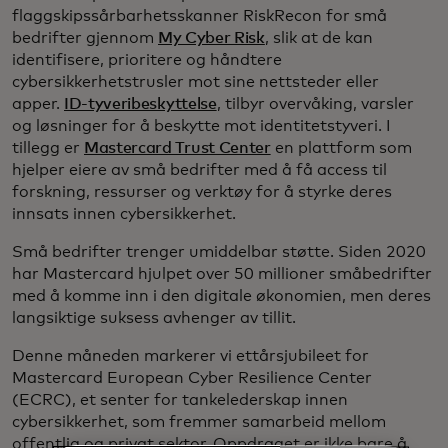
flaggskipssårbarhetsskanner RiskRecon for små
bedrifter gjennom
My Cyber Risk
, slik at de kan
identifisere, prioritere og håndtere
cybersikkerhetstrusler mot sine nettsteder eller
apper.
ID-tyveribeskyttelse
, tilbyr overvåking, varsler
og løsninger for å beskytte mot identitetstyveri. I
tillegg er
Mastercard Trust Center
en plattform som
hjelper eiere av små bedrifter med å få access til
forskning, ressurser og verktøy for å styrke deres
innsats innen cybersikkerhet.
Små bedrifter trenger umiddelbar støtte. Siden 2020
har Mastercard hjulpet over 50 millioner småbedrifter
med å komme inn i den digitale økonomien, men deres
langsiktige suksess avhenger av tillit.
Denne måneden markerer vi ettårsjubileet for
Mastercard European Cyber Resilience Center
(ECRC), et senter for tankelederskap innen
cybersikkerhet, som fremmer samarbeid mellom
offentlig og privat sektor. Oppdraget er ikke bare å