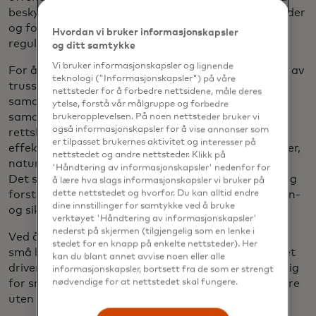
beskytte nettverket vårt, men også å sikre våre kunder
og forbrukere ved å styrke offentlige, private og
Hvordan vi bruker informasjonskapsler
regulatoriske partnerskap.
og ditt samtykke
Vi bruker informasjonskapsler og lignende
For å oppnå et enhetlig forsvar, benytter ECRC seg av
teknologi ("Informasjonskapsler") på våre
trusseletterretning, avanserte analyser og
nettsteder for å forbedre nettsidene, måle deres
samarbeidstiltak, samtidig som det aktivt
ytelse, forstå vår målgruppe og forbedre
samarbeider med eksterne cyber- og
brukeropplevelsen. På noen nettsteder bruker vi
også informasjonskapsler for å vise annonser som
rettshåndhevelsesorganer. Senteret forbedrer
er tilpasset brukernes aktivitet og interesser på
effektiviteten av responsene under globale hendelser,
nettstedet og andre nettsteder. Klikk på
naturkatastrofer, tjeneste- og sikkerhetshendelser.
'Håndtering av informasjonskapsler' nedenfor for
Det sikrer samsvar med globale personvernregler, og
å lære hva slags informasjonskapsler vi bruker på
dette nettstedet og hvorfor. Du kan alltid endre
forsterker Mastercards engasjement for personvern-
dine innstillinger for samtykke ved å bruke
og sikkerhetsstandarder.
verktøyet 'Håndtering av informasjonskapsler'
nederst på skjermen (tilgjengelig som en lenke i
Ved å samarbeide kan vi skape et tryggere miljø for
stedet for en knapp på enkelte nettsteder). Her
små bedrifter. Sikkerhet går utover beskyttelse – det
kan du blant annet avvise noen eller alle
driver vekst. Den tilliten som etableres, gjør det mulig
informasjonskapsler, bortsett fra de som er strengt
nødvendige for at nettstedet skal fungere.
for små bedrifter å operere med selvtillit og blomstre
uten frykt.