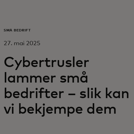
For deg
For bedrifter
SMÅ BEDRIFT
27. mai 2025
For verden
Cybertrusler
For innovatører
lammer små
Nyheter og trender
bedrifter – slik kan
vi bekjempe dem