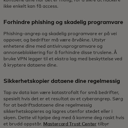
kontoene dine når det er mulig, for å sikre at hackere
ikke enkelt kan få access.
Forhindre phishing og skadelig programvare
Phishing-angrep og skadelig programvare er på vei
oppover, og bedrifter må være årvåkne. Utstyr
enhetene dine med antivirusprogramvare og
annonseblokkering for å forhindre disse truslene. Å
bruke VPN legger til et ekstra lag med beskyttelse ved
å kryptere dataene dine.
Sikkerhetskopier dataene dine regelmessig
Tap av data kan være katastrofalt for små bedrifter,
spesielt hvis det er et resultat av et cyberangrep. Sørg
for at bedriftsdataene dine regelmessig
sikkerhetskopieres og lagres utenfor stedet eller i
skyen. Dette vil hjelpe deg med å komme deg raskt hvis
et brudd oppstår.
Mastercard Trust Center
tilbyr