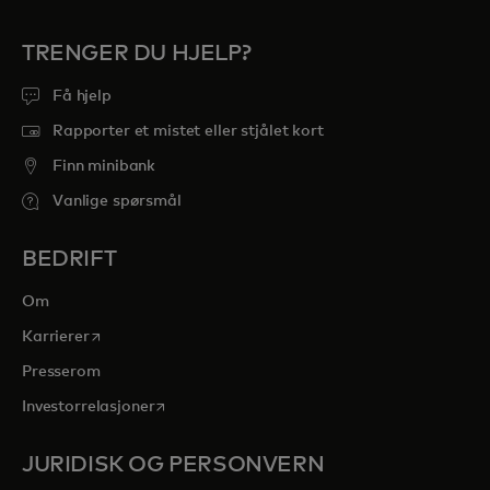
TRENGER DU HJELP?
Få hjelp
Rapporter et mistet eller stjålet kort
Finn minibank
Vanlige spørsmål
BEDRIFT
Om
opens in a new tab
Karrierer
Presserom
opens in a new tab
Investorrelasjoner
JURIDISK OG PERSONVERN