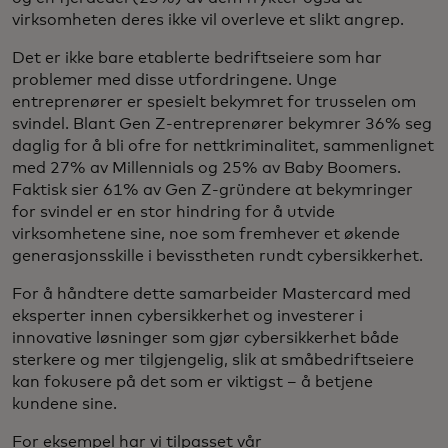
virksomheten deres ikke vil overleve et slikt angrep.
Det er ikke bare etablerte bedriftseiere som har
problemer med disse utfordringene. Unge
entreprenører er spesielt bekymret for trusselen om
svindel. Blant Gen Z-entreprenører bekymrer 36% seg
daglig for å bli ofre for nettkriminalitet, sammenlignet
med 27% av Millennials og 25% av Baby Boomers.
Faktisk sier 61% av Gen Z-gründere at bekymringer
for svindel er en stor hindring for å utvide
virksomhetene sine, noe som fremhever et økende
generasjonsskille i bevisstheten rundt cybersikkerhet.
For å håndtere dette samarbeider Mastercard med
eksperter innen cybersikkerhet og investerer i
innovative løsninger som gjør cybersikkerhet både
sterkere og mer tilgjengelig, slik at småbedriftseiere
kan fokusere på det som er viktigst – å betjene
kundene sine.
For eksempel har vi tilpasset vår