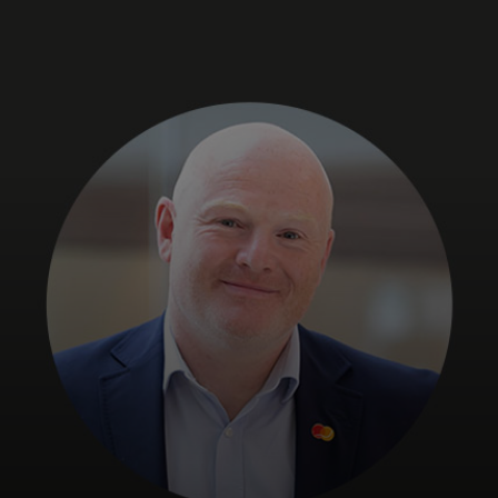
For deg
For bedrifter
For verden
For innovatører
Nyheter og trender