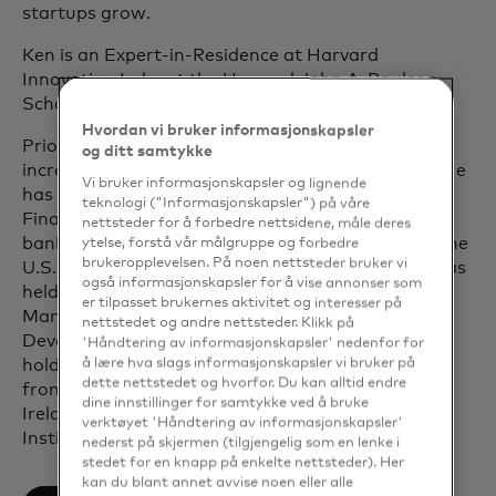
startups grow.
Ken is an Expert-in-Residence at Harvard
Innovation Labs at the Harvard John A. Paulson
School of Engineering and Applied Sciences.
Hvordan vi bruker informasjonskapsler
Prior to joining Mastercard, Ken held roles of
og ditt samtykke
increasing seniority at Citi, Accenture and Misys. He
Vi bruker informasjonskapsler og lignende
has over 25 years of experience in International
teknologi ("Informasjonskapsler") på våre
Financial Services across retail and corporate
nettsteder for å forbedre nettsidene, måle deres
banking and has worked extensively throughout the
ytelse, forstå vår målgruppe og forbedre
brukeropplevelsen. På noen nettsteder bruker vi
U.S., Latin America, Europe, Asia and Africa. He has
også informasjonskapsler for å vise annonser som
held executive leadership roles in Product
er tilpasset brukernes aktivitet og interesser på
Management, Technology Delivery, Business
nettstedet og andre nettsteder. Klikk på
Development, and Strategy and Innovation. Ken
'Håndtering av informasjonskapsler' nedenfor for
å lære hva slags informasjonskapsler vi bruker på
holds a BSc in Commercial Computer Applications
dette nettstedet og hvorfor. Du kan alltid endre
from the Institute of Technology in Waterford,
dine innstillinger for samtykke ved å bruke
Ireland, and is a certified Board Director with the
verktøyet 'Håndtering av informasjonskapsler'
Institute of Directors.
nederst på skjermen (tilgjengelig som en lenke i
stedet for en knapp på enkelte nettsteder). Her
kan du blant annet avvise noen eller alle