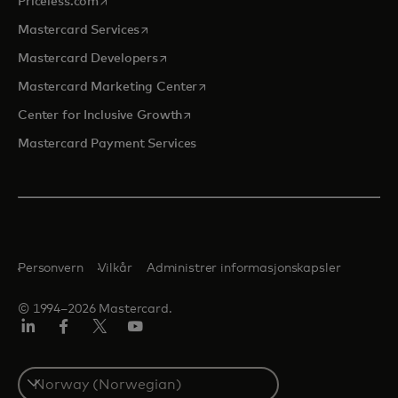
opens in a new tab
Priceless.com
opens in a new tab
Mastercard Services
opens in a new tab
Mastercard Developers
opens in a new tab
Mastercard Marketing Center
opens in a new tab
Center for Inclusive Growth
Mastercard Payment Services
Personvern
Vilkår
Administrer informasjonskapsler
© 1994–2026 Mastercard.
Linkedin
Facebook
Twitter/X
YouTube
Select
a