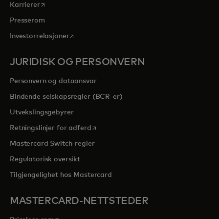
opens in a new tab
Karrierer
Presserom
opens in a new tab
Investorrelasjoner
JURIDISK OG PERSONVERN
Personvern og dataansvar
Bindende selskapsregler (BCR-er)
Utvekslingsgebyrer
opens in a new tab
Retningslinjer for adferd
Mastercard Switch-regler
Regulatorisk oversikt
Tilgjengelighet hos Mastercard
MASTERCARD-NETTSTEDER