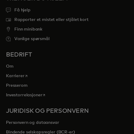
Få hjelp
Rapporter et mistet eller stjålet kort
Finn minibank
Vanlige spørsmål
BEDRIFT
Om
opens in a new tab
Karrierer
Presserom
opens in a new tab
Investorrelasjoner
JURIDISK OG PERSONVERN
Personvern og dataansvar
Bindende selskapsregler (BCR-er)