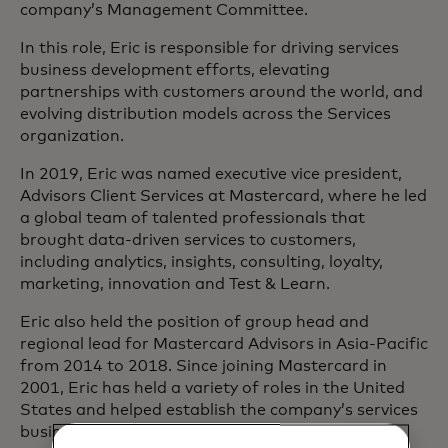
company’s Management Committee.
In this role, Eric is responsible for driving services
business development efforts, elevating
partnerships with customers around the world, and
evolving distribution models across the Services
organization.
In 2019, Eric was named executive vice president,
Advisors Client Services at Mastercard, where he led
a global team of talented professionals that
brought data-driven services to customers,
including analytics, insights, consulting, loyalty,
marketing, innovation and Test & Learn.
Eric also held the position of group head and
regional lead for Mastercard Advisors in Asia-Pacific
from 2014 to 2018. Since joining Mastercard in
2001, Eric has held a variety of roles in the United
States and helped establish the company’s services
business.