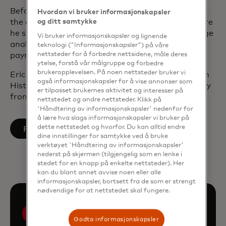
Before joining Mastercard in 2001, Eric worked at
Hvordan vi bruker informasjonskapsler
the consulting firm, Edgar, Dunn & Company, where
og ditt samtykke
he specialized in market-entry strategy, interchange
Vi bruker informasjonskapsler og lignende
analysis and activity-based cost studies within the
teknologi ("Informasjonskapsler") på våre
nettsteder for å forbedre nettsidene, måle deres
payments industry.
ytelse, forstå vår målgruppe og forbedre
brukeropplevelsen. På noen nettsteder bruker vi
Eric earned a Bachelor of Arts magna cum laude in
også informasjonskapsler for å vise annonser som
History from Cornell and a Ph.D. in Modern History
er tilpasset brukernes aktivitet og interesser på
from Oxford University.
nettstedet og andre nettsteder. Klikk på
'Håndtering av informasjonskapsler' nedenfor for
å lære hva slags informasjonskapsler vi bruker på
dette nettstedet og hvorfor. Du kan alltid endre
opens in a new tab
Follow on LinkedIn
dine innstillinger for samtykke ved å bruke
verktøyet 'Håndtering av informasjonskapsler'
nederst på skjermen (tilgjengelig som en lenke i
stedet for en knapp på enkelte nettsteder). Her
kan du blant annet avvise noen eller alle
informasjonskapsler, bortsett fra de som er strengt
nødvendige for at nettstedet skal fungere.
Godta informasjonskapsler