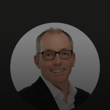
For deg
For bedrifter
For verden
For innovatører
Nyheter og trender