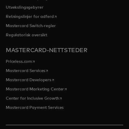
Utvekslingsgebyrer
opens in a new tab
Retningslinjer for adferd
Mastercard Switch-regler
Regulatorisk oversikt
MASTERCARD-NETTSTEDER
opens in a new tab
Priceless.com
opens in a new tab
Mastercard Services
opens in a new tab
Mastercard Developers
opens in a new tab
Mastercard Marketing Center
opens in a new tab
Center for Inclusive Growth
Mastercard Payment Services