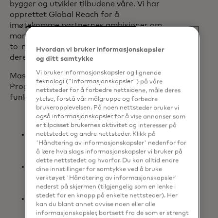
bygger og utvikler tilbudene våre. Vi har
opprettet Global Reach for å
imøtekomme partnernes ambisjoner om
markedsekspansjon, forenkle deres "go-
to-market"-veikart og betjene kundene
Hvordan vi bruker informasjonskapsler
deres i flere markeder i verden."
og ditt samtykke
Vi bruker informasjonskapsler og lignende
Mastercards Global Reach Partner
teknologi ("Informasjonskapsler") på våre
Program har blant annet følgende
nettsteder for å forbedre nettsidene, måle deres
funksjoner
ytelse, forstå vår målgruppe og forbedre
brukeropplevelsen. På noen nettsteder bruker vi
også informasjonskapsler for å vise annonser som
er tilpasset brukernes aktivitet og interesser på
Hastighet til markedet: Raskere
nettstedet og andre nettsteder. Klikk på
'Håndtering av informasjonskapsler' nedenfor for
inntreden på det internasjonale
å lære hva slags informasjonskapsler vi bruker på
markedet.
dette nettstedet og hvorfor. Du kan alltid endre
Forenklede prosesser:Fjerne
dine innstillinger for samtykke ved å bruke
barrierer og sørge for større
verktøyet 'Håndtering av informasjonskapsler'
nederst på skjermen (tilgjengelig som en lenke i
fleksibilitet.
stedet for en knapp på enkelte nettsteder). Her
Tilpasset tilnærming:Skreddersydd
kan du blant annet avvise noen eller alle
til hver enkelt kundes unike behov.
informasjonskapsler, bortsett fra de som er strengt