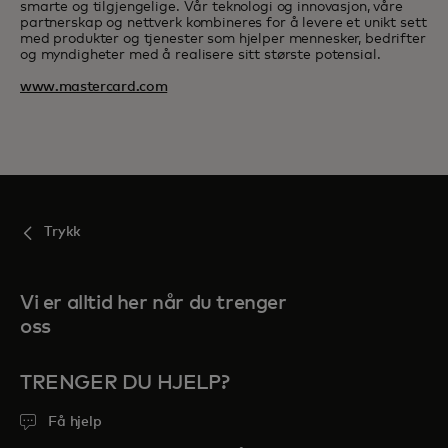
smarte og tilgjengelige. Vår teknologi og innovasjon, våre
partnerskap og nettverk kombineres for å levere et unikt sett
med produkter og tjenester som hjelper mennesker, bedrifter
og myndigheter med å realisere sitt største potensial.
www.mastercard.com
Trykk
Vi er alltid her når du trenger
oss
TRENGER DU HJELP?
Få hjelp