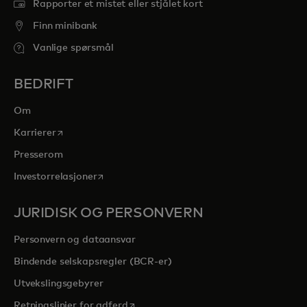
Rapporter et mistet eller stjålet kort
Finn minibank
Vanlige spørsmål
BEDRIFT
Om
opens in a new tab
Karrierer
Presserom
opens in a new tab
Investorrelasjoner
JURIDISK OG PERSONVERN
Personvern og dataansvar
Bindende selskapsregler (BCR-er)
Utvekslingsgebyrer
opens in a new tab
Retningslinjer for adferd