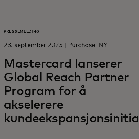
For deg
For bedrifter
PRESSEMELDING
23. september 2025 | Purchase, NY
For verden
Mastercard lanserer
For innovatører
Global Reach Partner
Program for å
Nyheter og trender
akselerere
kundeekspansjonsinitia