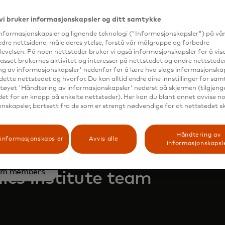
vi bruker informasjonskapsler og ditt samtykke
s in a new tab
low on LinkedIn
informasjonskapsler og lignende teknologi ("Informasjonskapsler") på vå
edre nettsidene, måle deres ytelse, forstå vår målgruppe og forbedre
evelsen. På noen nettsteder bruker vi også informasjonskapsler for å vi
passet brukernes aktivitet og interesser på nettstedet og andre nettsteder
g av informasjonskapsler' nedenfor for å lære hva slags informasjonskap
dette nettstedet og hvorfor. Du kan alltid endre dine innstillinger for sa
tøyet 'Håndtering av informasjonskapsler' nederst på skjermen (tilgjeng
edet for en knapp på enkelte nettsteder). Her kan du blant annet avvise noe
nskapsler, bortsett fra de som er strengt nødvendige for at nettstedet s
Håndtering av
informasjonskapsler
Avvis alle
informasjonskapsl
e rest of the Mastercard
am members
cs Institute team