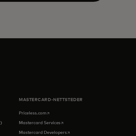
MASTERCARD-NETTSTEDER
opens in a new tab
Priceless.com
opens in a new tab
)
Mastercard Services
opens in a new tab
Mastercard Developers