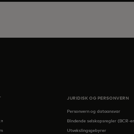
T
JURIDISK OG PERSONVERN
Personvern og dataansvar
opens in a new tab
Bindende selskapsregler (BCR-er
om
Utvekslingsgebyrer