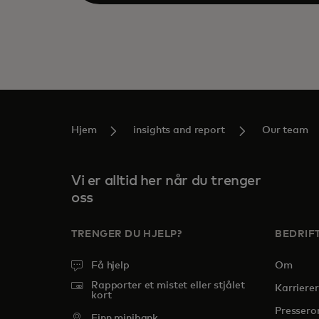
Hjem
insights and report
Our team
Vi er alltid her når du trenger
oss
TRENGER DU HJELP?
BEDRIF
Få hjelp
Om
Rapporter et mistet eller stjålet
Karrierer
kort
Presser
Finn minibank