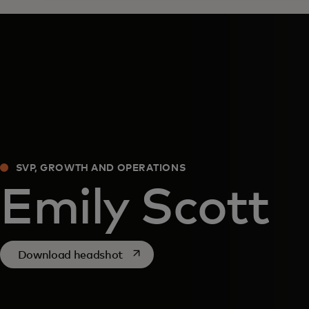
SVP, GROWTH AND OPERATIONS
Emily Scott
opens in a new tab
Download headshot