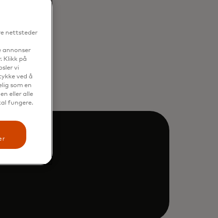
re nettsteder
se annonser
. Klikk på
sler vi
mtykke ved å
elig som en
n eller alle
kal fungere.
er