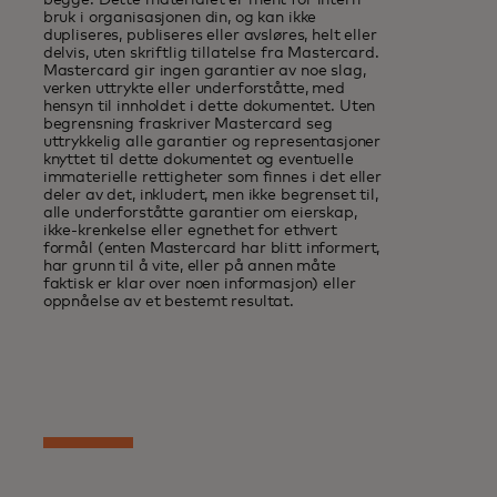
bruk i organisasjonen din, og kan ikke
dupliseres, publiseres eller avsløres, helt eller
delvis, uten skriftlig tillatelse fra Mastercard.
Mastercard gir ingen garantier av noe slag,
verken uttrykte eller underforståtte, med
hensyn til innholdet i dette dokumentet. Uten
begrensning fraskriver Mastercard seg
uttrykkelig alle garantier og representasjoner
knyttet til dette dokumentet og eventuelle
immaterielle rettigheter som finnes i det eller
deler av det, inkludert, men ikke begrenset til,
alle underforståtte garantier om eierskap,
ikke-krenkelse eller egnethet for ethvert
formål (enten Mastercard har blitt informert,
har grunn til å vite, eller på annen måte
faktisk er klar over noen informasjon) eller
oppnåelse av et bestemt resultat.