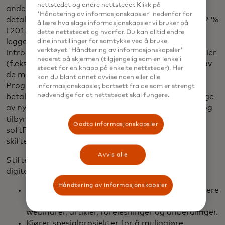
nettstedet og andre nettsteder. Klikk på
andelen kontantløse betalinger i antall
'Håndtering av informasjonskapsler' nedenfor for
detaljhandelsbetalinger i Polen (65 % i 2023 mot 32 %
å lære hva slags informasjonskapsler vi bruker på
i 2016), og vi har også doblet akseptnettverket»,
dette nettstedet og hvorfor. Du kan alltid endre
legger Joanna til. "Sammen bidrar vi til å skape og
dine innstillinger for samtykke ved å bruke
verktøyet 'Håndtering av informasjonskapsler'
introdusere innovative markedsverktøy og teknologier
nederst på skjermen (tilgjengelig som en lenke i
(f.eks. Klikk for å betale), som har gjort Polen til et av
stedet for en knapp på enkelte nettsteder). Her
de mest avanserte betalingsmarkedene i Europa.
kan du blant annet avvise noen eller alle
Programmet har siden blitt utvidet for å betjene
informasjonskapsler, bortsett fra de som er strengt
nødvendige for at nettstedet skal fungere.
betalingsbehovene til offentlige etater; har fått følge
av nye innløsere, banker og distribusjonspartnere; og
tilbyr de nyeste digitale betalingsløsningene, som
Godta informasjonskapsler
softPOS, mobil POS og mer, for å møte kundenes
skiftende behov.
Avvis alle
Stiftelsen Cashless Poland fortsetter å investere i
digital betaling ved å:
Håndtering av informasjonskapsler
Bidrar aktivt til økonomisk opplæring av gründere
og forbrukere gjennom plattformer som
webinarer, artikler, forelesninger og anbefalinger.
Kjører spesialprosjekter for å muliggjøre