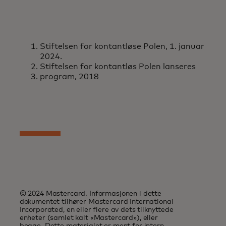
Stiftelsen for kontantløse Polen, 1. januar
2024.
Stiftelsen for kontantløs Polen lanseres
program, 2018
© 2024 Mastercard. Informasjonen i dette
dokumentet tilhører Mastercard International
Incorporated, en eller flere av dets tilknyttede
enheter (samlet kalt «Mastercard»), eller
begge. Dette materialet er ment for intern