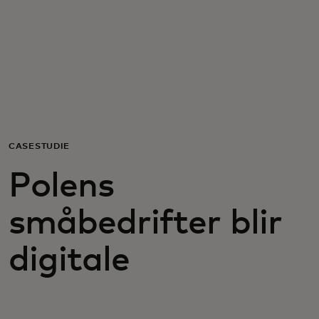
For deg
For bedrifter
For verden
CASESTUDIE
For innovatører
Polens
Nyheter og trender
småbedrifter blir
digitale