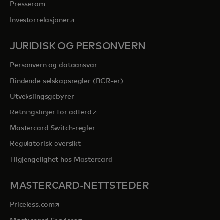
Presserom
opens in a new tab
Investorrelasjoner
JURIDISK OG PERSONVERN
Personvern og dataansvar
Bindende selskapsregler (BCR-er)
Utvekslingsgebyrer
opens in a new tab
Retningslinjer for adferd
Mastercard Switch-regler
Regulatorisk oversikt
Tilgjengelighet hos Mastercard
MASTERCARD-NETTSTEDER
opens in a new tab
Priceless.com
opens in a new tab