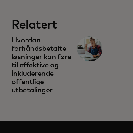
Relatert
opens in a new tab
Hvordan
forhåndsbetalte
løsninger kan føre
til effektive og
inkluderende
offentlige
utbetalinger