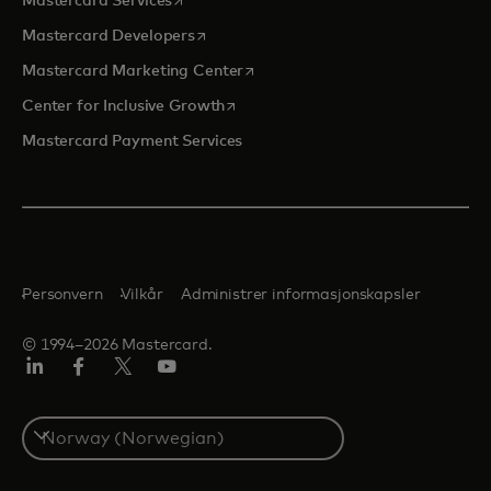
Mastercard Services
opens in a new tab
Mastercard Developers
opens in a new tab
Mastercard Marketing Center
opens in a new tab
Center for Inclusive Growth
Mastercard Payment Services
Personvern
Vilkår
Administrer informasjonskapsler
© 1994–2026 Mastercard.
Linkedin
Facebook
Twitter/X
YouTube
Select
a
country