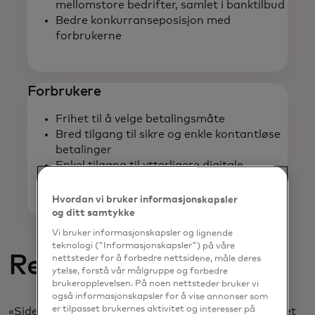
mellomstore bedrifter, samlet i banktilbud
Bedre konkurranseposisjon med
forbrukerne
Forbrukere
Frihet til å velge betalingsmåte
Bred tilgang til sikre og enkle kontantløse
betalinger
Enkel tilgang til ytterligere digitale
betalingsfordeler
Hvordan vi bruker informasjonskapsler
og ditt samtykke
Vi bruker informasjonskapsler og lignende
teknologi ("Informasjonskapsler") på våre
Resultater
nettsteder for å forbedre nettsidene, måle deres
ytelse, forstå vår målgruppe og forbedre
brukeropplevelsen. På noen nettsteder bruker vi
også informasjonskapsler for å vise annonser som
er tilpasset brukernes aktivitet og interesser på
«Siden stiftelsen ble opprettet, har vi mer enn doblet