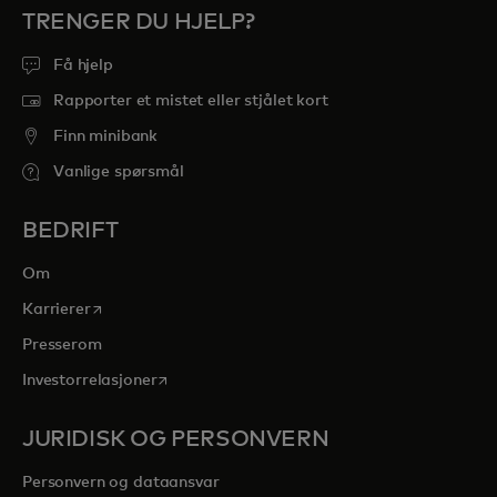
TRENGER DU HJELP?
Få hjelp
Rapporter et mistet eller stjålet kort
Finn minibank
Vanlige spørsmål
BEDRIFT
Om
opens in a new tab
Karrierer
Presserom
opens in a new tab
Investorrelasjoner
JURIDISK OG PERSONVERN
Personvern og dataansvar