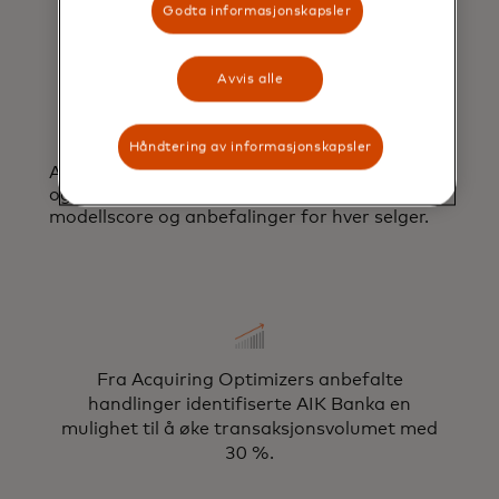
porteføljen.
Godta informasjonskapsler
Avvis alle
Håndtering av informasjonskapsler
AIK Banka mottok en oppsummeringsrapport
og datafil, inkludert segmentering av selgere,
modellscore og anbefalinger for hver selger.
Fra Acquiring Optimizers anbefalte
handlinger identifiserte AIK Banka en
mulighet til å øke transaksjonsvolumet med
30 %.