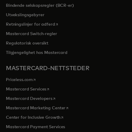
Bindende selskapsregler (BCR-er)
Utvekslingsgebyrer
opens in a new tab
Retningslinjer for adferd
Mastercard Switch-regler
Regulatorisk oversikt
Tilgjengelighet hos Mastercard
MASTERCARD-NETTSTEDER
opens in a new tab
Priceless.com
opens in a new tab
Mastercard Services
opens in a new tab
Mastercard Developers
opens in a new tab
Mastercard Marketing Center
opens in a new tab
Center for Inclusive Growth
Mastercard Payment Services