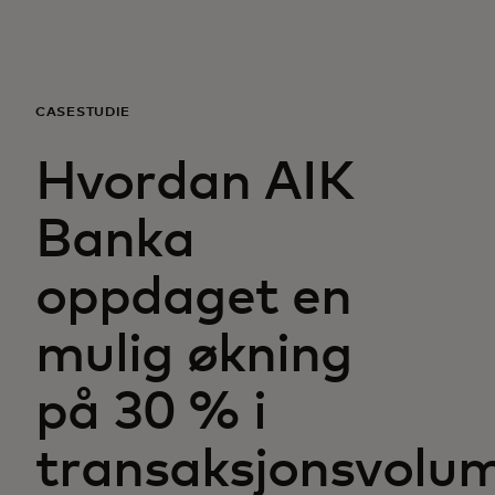
For deg
For bedrifter
CASESTUDIE
Hvordan AIK
For verden
Banka
For innovatører
oppdaget en
Nyheter og trender
mulig økning
på 30 % i
transaksjonsvolu