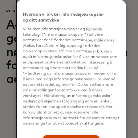
RESULTATER
Hvordan vi bruker informasjonskapsler
og ditt samtykke
Acquiring Optimizer
Vi bruker informasjonskapsler og lignende
ga AIK Banka den
teknologi ("Informasjonskapsler") på våre
nettsteder for å forbedre nettsidene, måle deres
ytelse, forstå vår målgruppe og forbedre
nødvendige innsikten
brukeropplevelsen. På noen nettsteder bruker vi
også informasjonskapsler for å vise annonser som
for å forbedre sin
er tilpasset brukernes aktivitet og interesser på
nettstedet og andre nettsteder. Klikk på
'Håndtering av informasjonskapsler' nedenfor for
acquiring-portefølje
å lære hva slags informasjonskapsler vi bruker på
dette nettstedet og hvorfor. Du kan alltid endre
dine innstillinger for samtykke ved å bruke
verktøyet 'Håndtering av informasjonskapsler'
nederst på skjermen (tilgjengelig som en lenke i
stedet for en knapp på enkelte nettsteder). Her
kan du blant annet avvise noen eller alle
Mastercard identifiserte prioriterte
informasjonskapsler, bortsett fra de som er strengt
nødvendige for at nettstedet skal fungere.
Selgergrupper og ga "rask gevinst", taktiske
strategiske anbefalinger for å styrke