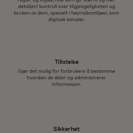
regler og logikk, noe som gir større og mer
detaljert kontroll over tilgjengeligheten og
bruken av dem, spesielt i høyrisikomiljøer, som
digitale kanaler.
Tillatelse
Gjør det mulig for forbrukere å bestemme
hvordan de deler og administrerer
informasjon.
Sikkerhet