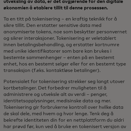
utveksling av data, er det avgjørende for den digitale
økonomien å etablere tillit til denne prosessen.
Ta en titt på tokenisering – en kraftig teknikk for å
sikre tillit. Den erstatter sensitive data med
anonymiserte tokens, noe som beskytter personvernet
og sikrer interaksjoner. Tokenisering er veletablert
innen betalingsbehandling, og erstatter kortnumre
med unike identifikatorer som bare kan brukes i
bestemte sammenhenger – enten på en bestemt
enhet, hos en bestemt selger eller for en bestemt type
transaksjon (f.eks. kontaktløse betalinger).
Potensialet for tokenisering strekker seg langt utover
kortbetalinger. Det forbedrer muligheten til å
administrere og utveksle alt av verdi – penger,
identitetsopplysninger, medisinske data og mer.
Tokenisering gir forbrukerne kontroll over hvilke data
de skal dele, med hvem og hvor lenge. Tenk deg å
bekrefte identiteten din for en nettplattform du aldri
har prøvd før, kun ved å bruke en tokenisert versjon av