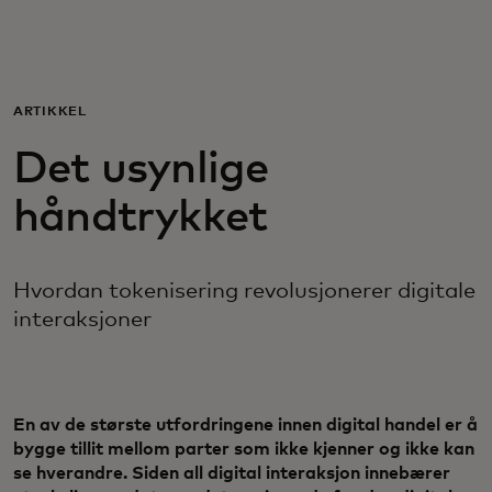
For deg
For bedrifter
ARTIKKEL
Det usynlige
For verden
håndtrykket
For innovatører
Hvordan tokenisering revolusjonerer digitale
interaksjoner
Nyheter og trender
En av de største utfordringene innen digital handel er å
bygge tillit mellom parter som ikke kjenner og ikke kan
se hverandre. Siden all digital interaksjon innebærer