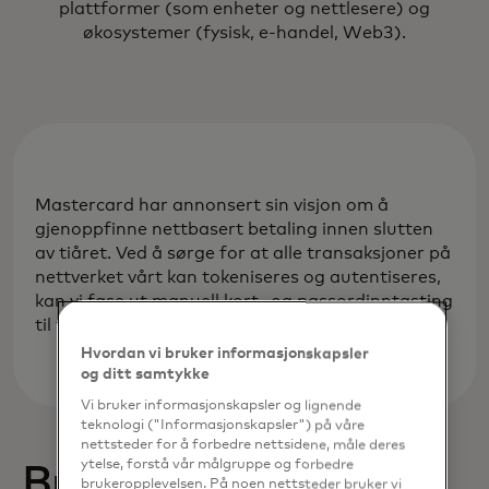
plattformer (som enheter og nettlesere) og
økosystemer (fysisk, e-handel, Web3).
Mastercard har annonsert sin visjon om å
gjenoppfinne nettbasert betaling innen slutten
av tiåret. Ved å sørge for at alle transaksjoner på
nettverket vårt kan tokeniseres og autentiseres,
kan vi fase ut manuell kort- og passordinntasting
til fordel for smil og fingeravtrykk.
Hvordan vi bruker informasjonskapsler
og ditt samtykke
Vi bruker informasjonskapsler og lignende
teknologi ("Informasjonskapsler") på våre
nettsteder for å forbedre nettsidene, måle deres
ytelse, forstå vår målgruppe og forbedre
Brukstilfeller for
brukeropplevelsen. På noen nettsteder bruker vi