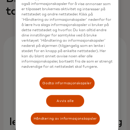
også informasjonskapsler for å vise annonser som
tokenisering
er tilpasset brukernes aktivitet og interesser på
nettstedet og andre nettsteder. Klikk på
'Håndtering av informasjonskapsler' nedenfor for
å lære hva slags informasjonskapsler vi bruker på
dette nettstedet og hvorfor. Du kan alltid endre
dine innstillinger for samtykke ved å bruke
verktøyet 'Håndtering av informasjonskapsler'
nederst på skjermen (tilgjengelig som en lenke i
stedet for en knapp på enkelte nettsteder). Her
kan du blant annet avvise noen eller alle
informasjonskapsler, bortsett fra de som er strengt
nødvendige for at nettstedet skal fungere.
Godta informasjonskapsler
Identitet
Avvis alle
Gjør
Håndtering av informasjonskapsler
legitimasjonsvalidering