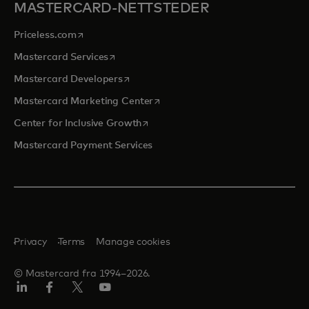
MASTERCARD-NETTSTEDER
opens in a new tab
Priceless.com
opens in a new tab
Mastercard Services
opens in a new tab
Mastercard Developers
opens in a new tab
Mastercard Marketing Center
opens in a new tab
Center for Inclusive Growth
Mastercard Payment Services
Privacy
Terms
Manage cookies
© Mastercard fra 1994–2026.
Linkedin
Facebook
Twitter/X
YouTube