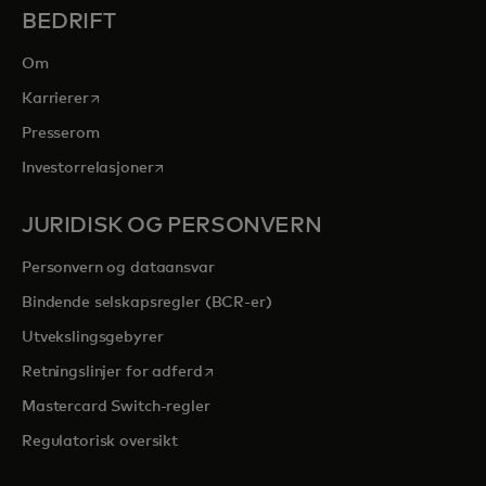
BEDRIFT
Om
opens in a new tab
Karrierer
Presserom
opens in a new tab
Investorrelasjoner
JURIDISK OG PERSONVERN
Personvern og dataansvar
Bindende selskapsregler (BCR-er)
Utvekslingsgebyrer
opens in a new tab
Retningslinjer for adferd
Mastercard Switch-regler
Regulatorisk oversikt