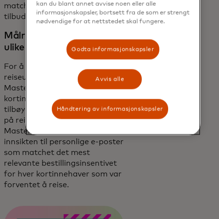
kan du blant annet avvise noen eller alle
matchet sømløst det riktige
informasjonskapsler, bortsett fra de som er strengt
tilbudet til hver kortinnehaver.
nødvendige for at nettstedet skal fungere.
Målrettede insentiver for
ulike utgiftskategorier
Godta informasjonskapsler
For å optimalisere
reiseutgiftene identifiserte
Avvis alle
Mastercards AI-modeller
kortinnehavere med høy
tilbøyelighet til å bruke penger
Håndtering av informasjonskapsler
på reiser. Dynamic Yield fra
Mastercard utnyttet denne
innsikten til personlige e-poster
som matchet det mest
relevante bestillingsinsentivet
for hver kortinnehaver som var
forventet å reise.