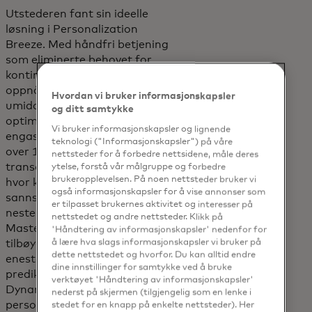
Utstederen fant sin ideelle
løsning i Personalization
Breeze. Med håndfri betjening
som eliminerte behovet for
kontinuerlig vedlikehold,
oppnådde utstederen
Hvordan vi bruker informasjonskapsler
umiddelbar verdiskapning,
og ditt samtykke
optimaliserte kortforbruk og
Vi bruker informasjonskapsler og lignende
engasjement. Ved å utnytte
teknologi ("Informasjonskapsler") på våre
over 112 milliarder
nettsteder for å forbedre nettsidene, måle deres
transaksjoner for å forutsi
ytelse, forstå vår målgruppe og forbedre
brukeropplevelsen. På noen nettsteder bruker vi
hvor kortinnehavere mest
også informasjonskapsler for å vise annonser som
sannsynlig vil bruke penger
er tilpasset brukernes aktivitet og interesser på
neste gang, leverte
nettstedet og andre nettsteder. Klikk på
Mastercards
'Håndtering av informasjonskapsler' nedenfor for
å lære hva slags informasjonskapsler vi bruker på
tilbøyelighetsmodeller
dette nettstedet og hvorfor. Du kan alltid endre
enestående
dine innstillinger for samtykke ved å bruke
prediksjonsnøyaktighet til
verktøyet 'Håndtering av informasjonskapsler'
Dynamic Yields
nederst på skjermen (tilgjengelig som en lenke i
personaliseringsmotor, og
stedet for en knapp på enkelte nettsteder). Her