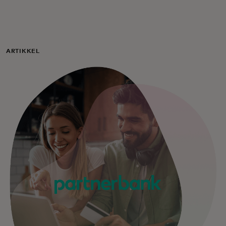
For deg
For bedrifter
ARTIKKEL
For verden
For innovatører
Nyheter og trender