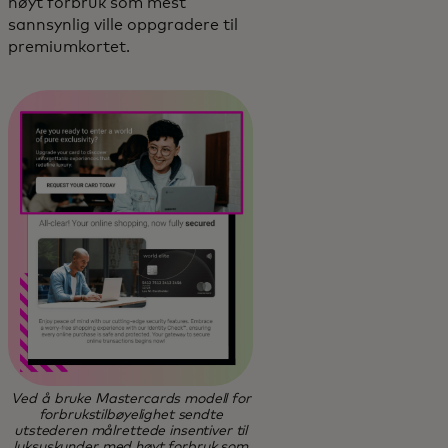
høyt forbruk som mest
sannsynlig ville oppgradere til
premiumkortet.
Ved å bruke Mastercards modell for
forbrukstilbøyelighet sendte
utstederen målrettede insentiver til
luksuskunder med høyt forbruk som