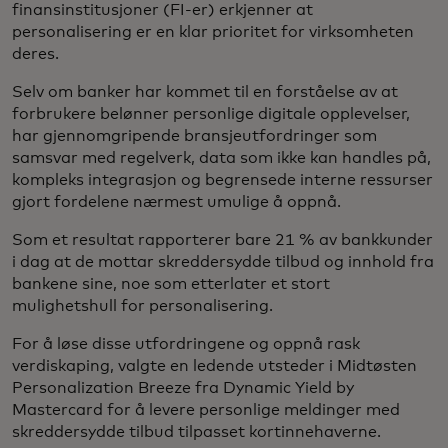
finansinstitusjoner (FI-er) erkjenner at
personalisering er en klar prioritet for virksomheten
deres.
Selv om banker har kommet til en forståelse av at
forbrukere belønner personlige digitale opplevelser,
har gjennomgripende bransjeutfordringer som
samsvar med regelverk, data som ikke kan handles på,
kompleks integrasjon og begrensede interne ressurser
gjort fordelene nærmest umulige å oppnå.
Som et resultat rapporterer bare 21 % av bankkunder
i dag at de mottar skreddersydde tilbud og innhold fra
bankene sine, noe som etterlater et stort
mulighetshull for personalisering.
For å løse disse utfordringene og oppnå rask
verdiskaping, valgte en ledende utsteder i Midtøsten
Personalization Breeze fra Dynamic Yield by
Mastercard for å levere personlige meldinger med
skreddersydde tilbud tilpasset kortinnehaverne.