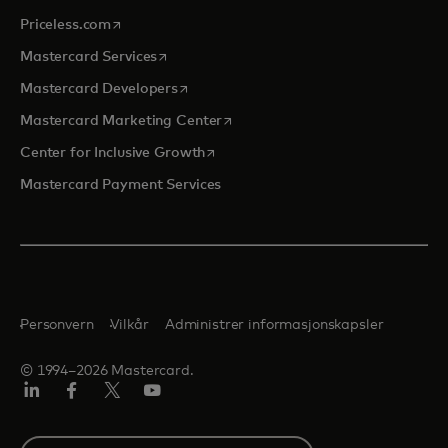
opens in a new tab
Priceless.com
opens in a new tab
Mastercard Services
opens in a new tab
Mastercard Developers
opens in a new tab
Mastercard Marketing Center
opens in a new tab
Center for Inclusive Growth
Mastercard Payment Services
Personvern
Vilkår
Administrer informasjonskapsler
© 1994–2026 Mastercard.
Linkedin
Facebook
Twitter/X
YouTube
Select