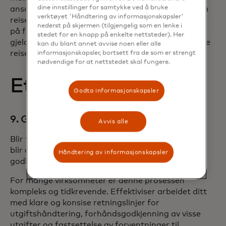
dine innstillinger for samtykke ved å bruke
ansatte forretningsreisene sine for å nyte tiden på
verktøyet 'Håndtering av informasjonskapsler'
reisemålet når de har fri. Ved å la de ansatte reise
nederst på skjermen (tilgjengelig som en lenke i
på fritiden kan man øke fleksibiliteten når det
stedet for en knapp på enkelte nettsteder). Her
gjelder tidspunktet for reisen og redusere de totale
kan du blant annet avvise noen eller alle
reisekostnadene.
informasjonskapsler, bortsett fra de som er strengt
nødvendige for at nettstedet skal fungere.
Etter reisen
Godta informasjonskapsler
9. Gjennomgå og godkjenne utgifter raskt
Avvis alle
Blir teamets utgiftsrapporter sendt inn raskt, men
blir de liggende hos ledelsen i gjennomgangs- og
Håndtering av informasjonskapsler
godkjenningsfasen?
For mange virksomheter er denne prosessen
kompleks og tidkrevende. Effektiviser arbeidet ditt
med klare og konsise retningslinjer for
utgiftshåndtering, forhåndsgodkjenning av visse
utgifter og fastsettelse av forventninger til