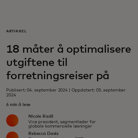
For deg
For bedrifter
ARTIKKEL
18 måter å optimalisere
For verden
utgiftene til
For innovatører
forretningsreiser på
Publisert: 04. september 2024 | Oppdatert: 05. september
Nyheter og trender
2024
6 min å lese
Nicole Radil
Vice president, segmentleder for
globale kommersielle løsninger
Rebecca Davis