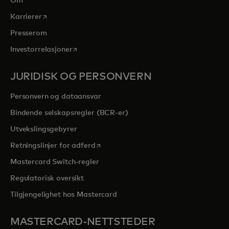
Om
opens in a new tab
Karrierer
Presserom
opens in a new tab
Investorrelasjoner
JURIDISK OG PERSONVERN
Personvern og dataansvar
Bindende selskapsregler (BCR-er)
Utvekslingsgebyrer
opens in a new tab
Retningslinjer for adferd
Mastercard Switch-regler
Regulatorisk oversikt
Tilgjengelighet hos Mastercard
MASTERCARD-NETTSTEDER