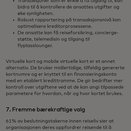
Transaksjoner som er enkle å få tilgang til, kan
bidra til å kontrollere de ansattes utgifter og
øke synligheten.
Robust rapportering på transaksjonsnivå kan
optimalisere kreditorprosessene.
De ansatte kan få reiseforsikring, concierge-
støtte, telemedisin og tilgang til
flyplasslounger.
Virtuelle kort og mobile virtuelle kort er et annet
alternativ. De bruker midlertidige, tilfeldig genererte
kortnumre og er knyttet til en finansieringskonto
med en etablert kredittramme. De gir bedrifter mer
kontroll over utgiftene ved at de kan angi tilpassede
parametere for hvordan, når og hvor kortet brukes.
7. Fremme bærekraftige valg
61% av beslutningstakerne innen reiseliv sier at
organisasjonen deres oppfordrer reisende til å