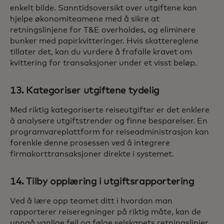
enkelt bilde. Sanntidsoversikt over utgiftene kan
hjelpe økonomiteamene med å sikre at
retningslinjene for T&E overholdes, og eliminere
bunker med papirkvitteringer. Hvis skattereglene
tillater det, kan du vurdere å frafalle kravet om
kvittering for transaksjoner under et visst beløp.
13. Kategoriser utgiftene tydelig
Med riktig kategoriserte reiseutgifter er det enklere
å analysere utgiftstrender og finne besparelser. En
programvareplattform for reiseadministrasjon kan
forenkle denne prosessen ved å integrere
firmakorttransaksjoner direkte i systemet.
14. Tilby opplæring i utgiftsrapportering
Ved å lære opp teamet ditt i hvordan man
rapporterer reiseregninger på riktig måte, kan de
unngå vanlige feil og følge selskapets retningslinjer.