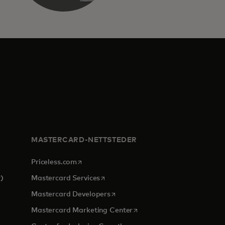
MASTERCARD-NETTSTEDER
opens in a new tab
Priceless.com
opens in a new tab
)
Mastercard Services
opens in a new tab
Mastercard Developers
 a new tab
opens in a new tab
Mastercard Marketing Center