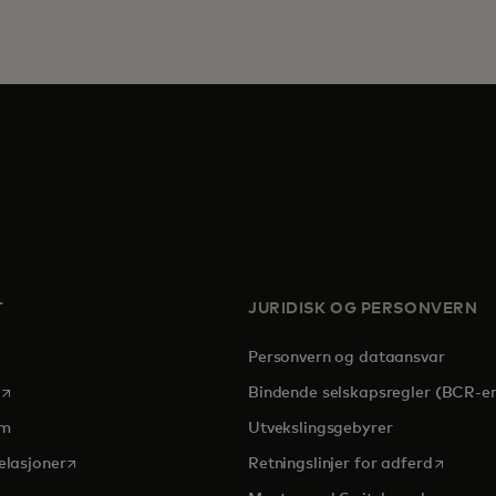
T
JURIDISK OG PERSONVERN
Personvern og dataansvar
opens in a new tab
Bindende selskapsregler (BCR-er
om
Utvekslingsgebyrer
opens in a new tab
opens in
elasjoner
Retningslinjer for adferd