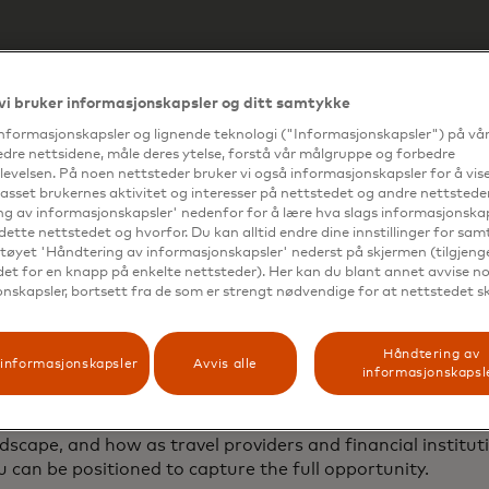
vi bruker informasjonskapsler og ditt samtykke
informasjonskapsler og lignende teknologi ("Informasjonskapsler") på vå
edre nettsidene, måle deres ytelse, forstå vår målgruppe og forbedre
evelsen. På noen nettsteder bruker vi også informasjonskapsler for å vi
passet brukernes aktivitet og interesser på nettstedet og andre nettsteder
g av informasjonskapsler' nedenfor for å lære hva slags informasjonskap
dette nettstedet og hvorfor. Du kan alltid endre dine innstillinger for sa
dustry is expected to experience strong growth coming out
tøyet 'Håndtering av informasjonskapsler' nederst på skjermen (tilgjeng
edet for en knapp på enkelte nettsteder). Her kan du blant annet avvise noe
 a re-evaluation of the B2B payment processes that under
nskapsler, bortsett fra de som er strengt nødvendige for at nettstedet s
travel corridors open globally, there is now a greater need
 travel payment partnerships which enable the sector’s c
yers and suppliers to interact.
Håndtering av
informasjonskapsler
Avvis alle
informasjonskapsl
white paper, “Embracing a virtual future for B2B travel
trends and technologies powering the post-pandemic B2B 
scape, and how as travel providers and financial institut
u can be positioned to capture the full opportunity.