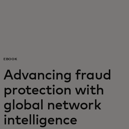
For deg
For bedrifter
For verden
EBOOK
For innovatører
Advancing fraud
Nyheter og trender
protection with
global network
intelligence