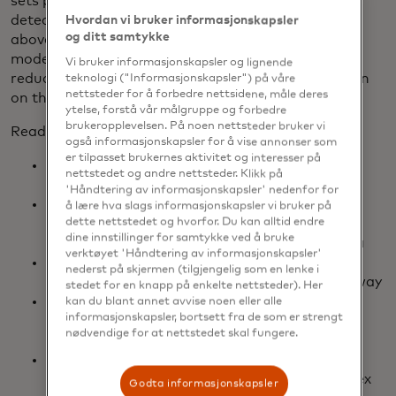
sets prove to be more effective–increasing fraud
detection 2-3x and approvals by as much as 7.4%
Hvordan vi bruker informasjonskapsler
og ditt samtykke
above existing acquirer defenses. Merchant risk
models are enabling fraud analysts to significantly
Vi bruker informasjonskapsler og lignende
reduce manual reviews and focus their investigation
teknologi ("Informasjonskapsler") på våre
nettsteder for å forbedre nettsidene, måle deres
on the most risky cases.
ytelse, forstå vår målgruppe og forbedre
brukeropplevelsen. På noen nettsteder bruker vi
Read the ebook to:
også informasjonskapsler for å vise annonser som
er tilpasset brukernes aktivitet og interesser på
Understand the hidden costs of fraud on your
nettstedet og andre nettsteder. Klikk på
business
'Håndtering av informasjonskapsler' nedenfor for
Be introduced to Brighterion AI’s new market-
å lære hva slags informasjonskapsler vi bruker på
dette nettstedet og hvorfor. Du kan alltid endre
ready models trained on Mastercard’s global
dine innstillinger for samtykke ved å bruke
anonymized and aggregated transaction data
verktøyet 'Håndtering av informasjonskapsler'
Learn the advantages and cost savings of
nederst på skjermen (tilgjengelig som en lenke i
market-ready models that can deploy right away
stedet for en knapp på enkelte nettsteder). Her
Discover how to increase approvals and
kan du blant annet avvise noen eller alle
informasjonskapsler, bortsett fra de som er strengt
transaction fraud detection earlier in the
nødvendige for at nettstedet skal fungere.
payments process
Find out how you can reduce merchant risk by
focusing investigations on verified and complex
Godta informasjonskapsler