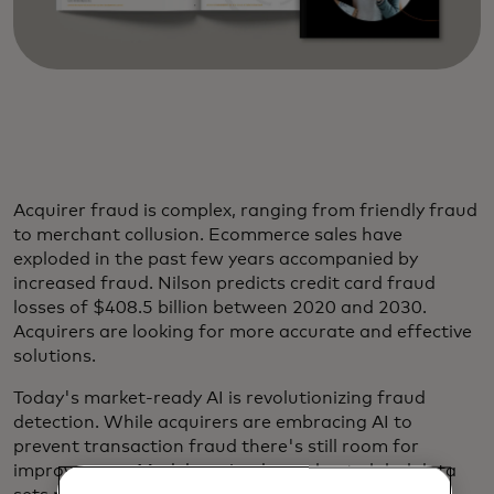
Acquirer fraud is complex, ranging from friendly fraud
to merchant collusion. Ecommerce sales have
exploded in the past few years accompanied by
increased fraud. Nilson predicts credit card fraud
losses of $408.5 billion between 2020 and 2030.
Acquirers are looking for more accurate and effective
solutions.
Today's market-ready AI is revolutionizing fraud
detection. While acquirers are embracing AI to
prevent transaction fraud there's still room for
improvement. Models trained on robust global data