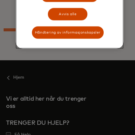
schemes
Avvis alle
Håndtering av informasjonskapsler
Hjem
Vi er alltid her når du trenger
oss
TRENGER DU HJELP?
Få hjelp