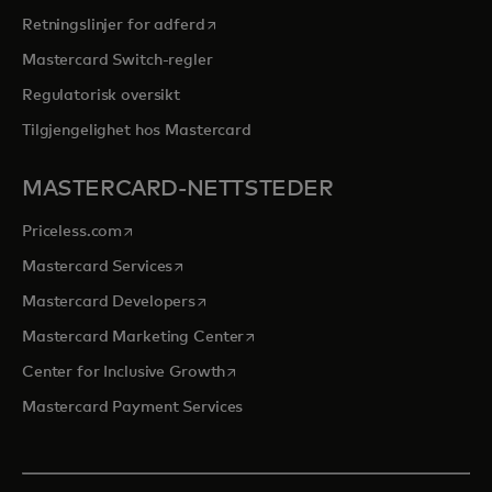
opens in a new tab
Retningslinjer for adferd
Mastercard Switch-regler
Regulatorisk oversikt
Tilgjengelighet hos Mastercard
MASTERCARD-NETTSTEDER
opens in a new tab
Priceless.com
opens in a new tab
Mastercard Services
opens in a new tab
Mastercard Developers
opens in a new tab
Mastercard Marketing Center
opens in a new tab
Center for Inclusive Growth
Mastercard Payment Services