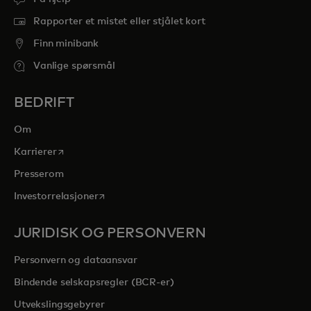
Rapporter et mistet eller stjålet kort
Finn minibank
Vanlige spørsmål
BEDRIFT
Om
opens in a new tab
Karrierer
Presserom
opens in a new tab
Investorrelasjoner
JURIDISK OG PERSONVERN
Personvern og dataansvar
Bindende selskapsregler (BCR-er)
Utvekslingsgebyrer