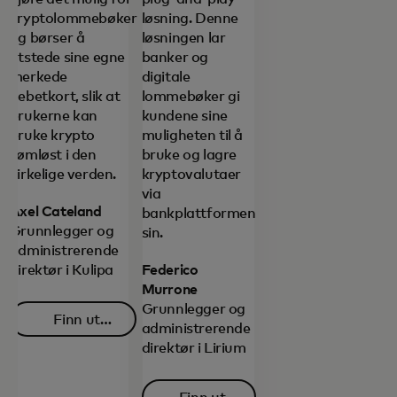
kryptolommebøker
løsning. Denne
og børser å
løsningen lar
utstede sine egne
banker og
merkede
digitale
debetkort, slik at
lommebøker gi
brukerne kan
kundene sine
bruke krypto
muligheten til å
sømløst i den
bruke og lagre
virkelige verden.
kryptovalutaer
via
Axel Cateland
bankplattformen
Grunnlegger og
sin.
administrerende
direktør i Kulipa
Federico
Murrone
Grunnlegger og
Finn ut
administrerende
opens in a new tab
mer
direktør i Lirium