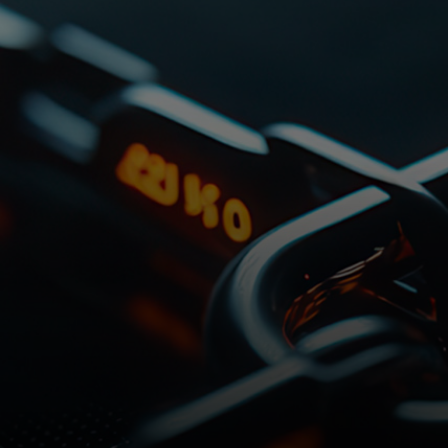
For deg
For bedrifter
For verden
For innovatører
Nyheter og trender