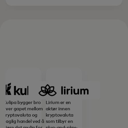
Kulipa bygger bro
Lirium er en
over gapet mellom
aktør innen
kryptovaluta og
kryptovaluta
daglig handel ved å
som tilbyr en
gjøre det mulig for
plug-and-play-