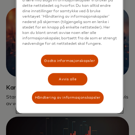
å lære hva slags informasjonskapsler vi bruker på
dette nettstedet og hvorfor. Du kan alltid endre
dine innstillinger for samtykke ved å bruke
verktøyet 'Håndtering av informasjonskapsler'
nederst på skjermen (tilgjengelig som en lenke i
stedet for en knapp på enkelte nettsteder). Her
kan du blant annet avvise noen eller alle
informasjonskapsler, bortsett fra de som er strengt
nødvendige for at nettstedet skal fungere.
Godta informasjonskapsler
Avvis alle
Kanaler + kunder
Start Path gir oppstartsbedrifter tilgang til tusenvis
Håndtering av informasjonskapsler
av våre kunder og partnere over hele verden.