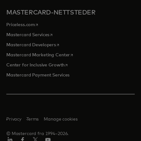
MASTERCARD-NETTSTEDER
opens in a new tab
Priceless.com
opens in a new tab
Mastercard Services
opens in a new tab
Mastercard Developers
opens in a new tab
Mastercard Marketing Center
opens in a new tab
Center for Inclusive Growth
Mastercard Payment Services
Privacy
Terms
Manage cookies
© Mastercard fra 1994–2026.