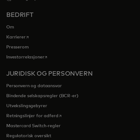
BEDRIFT
Om
opens in a new tab
Karrierer
Presserom
opens in a new tab
Investorrelasjoner
JURIDISK OG PERSONVERN
Personvern og dataansvar
Bindende selskapsregler (BCR-er)
Utvekslingsgebyrer
opens in a new tab
Retningslinjer for adferd
Mastercard Switch-regler
Regulatorisk oversikt