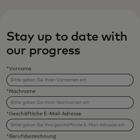
For deg
For bedrifter
Stay up to date with
our progress
For verden
*
Vorname
For innovatører
*
Nachname
Nyheter og trender
*
Geschäftliche E-Mail-Adresse
*
Berufsbezeichnung