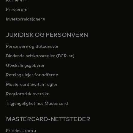
Karrierer
Presserom
opens in a new tab
Investorrelasjoner
JURIDISK OG PERSONVERN
Personvern og dataansvar
Bindende selskapsregler (BCR-er)
Utvekslingsgebyrer
opens in a new tab
Retningslinjer for adferd
Mastercard Switch-regler
Regulatorisk oversikt
Tilgjengelighet hos Mastercard
MASTERCARD-NETTSTEDER
opens in a new tab
Priceless.com