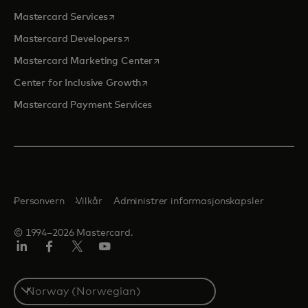
opens in a new tab
Mastercard Services
opens in a new tab
Mastercard Developers
opens in a new tab
Mastercard Marketing Center
opens in a new tab
Center for Inclusive Growth
Mastercard Payment Services
Personvern
Vilkår
Administrer informasjonskapsler
© 1994–2026 Mastercard.
Linkedin
Facebook
Twitter/X
YouTube
Select
a
country