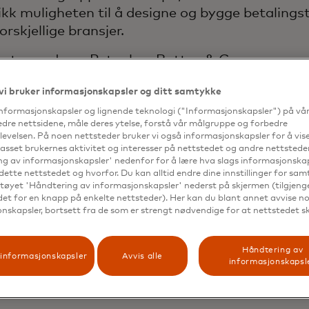
ikk muligheten til å designe og bygge betalings
orskjellige bransjer.
astercard, var Peter hos Batten & Company sa
som en del av deres praksis innen finansielle t
vi bruker informasjonskapsler og ditt samtykke
anking & Finance fra University of Essen/Duisb
informasjonskapsler og lignende teknologi ("Informasjonskapsler") på vå
. Han fullførte lederprogrammer ved London Sc
edre nettsidene, måle deres ytelse, forstå vår målgruppe og forbedre
evelsen. På noen nettsteder bruker vi også informasjonskapsler for å vi
.
passet brukernes aktivitet og interesser på nettstedet og andre nettsteder
g av informasjonskapsler' nedenfor for å lære hva slags informasjonskap
deres to sønner bor i München. Han er lidenskap
dette nettstedet og hvorfor. Du kan alltid endre dine innstillinger for sa
tøyet 'Håndtering av informasjonskapsler' nederst på skjermen (tilgjeng
e deler av verden sammen med familien.
edet for en knapp på enkelte nettsteder). Her kan du blant annet avvise noe
nskapsler, bortsett fra de som er strengt nødvendige for at nettstedet s
Håndtering av
opens in a new tab
informasjonskapsler
Følg på X
Avvis alle
informasjonskapsl