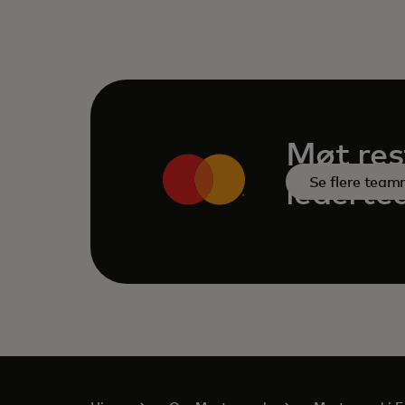
Møt res
Se flere tea
ledert