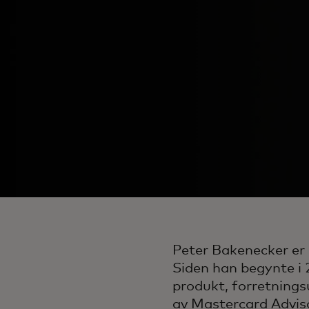
Peter Bakenecker er 
Siden han begynte i 2
produkt, forretningsu
av Mastercard Advis