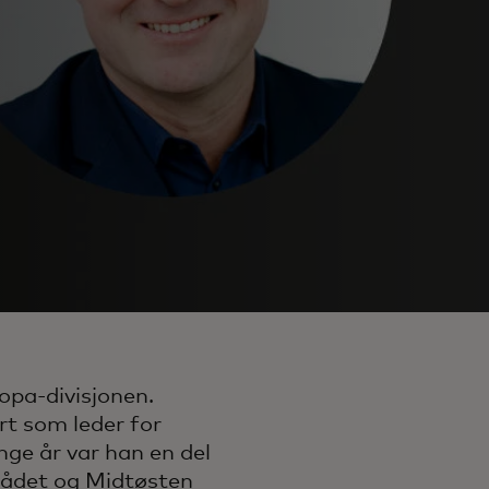
opa-divisjonen.
ert som leder for
nge år var han en del
rådet og Midtøsten