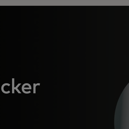
A
cker