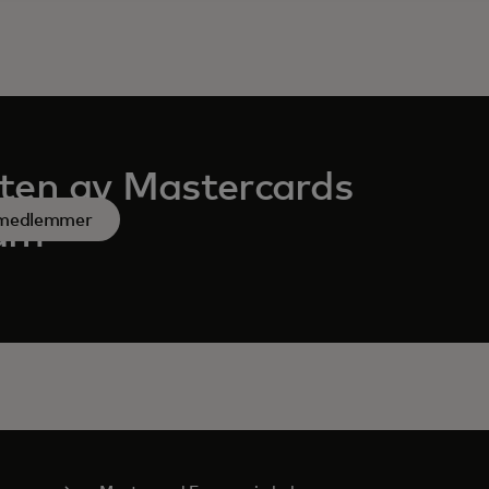
ten av Mastercards
mmedlemmer
eam