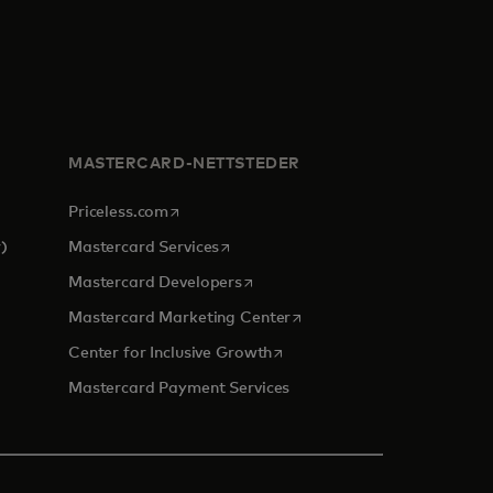
MASTERCARD-NETTSTEDER
opens in a new tab
Priceless.com
opens in a new tab
)
Mastercard Services
opens in a new tab
Mastercard Developers
 a new tab
opens in a new tab
Mastercard Marketing Center
opens in a new tab
Center for Inclusive Growth
Mastercard Payment Services