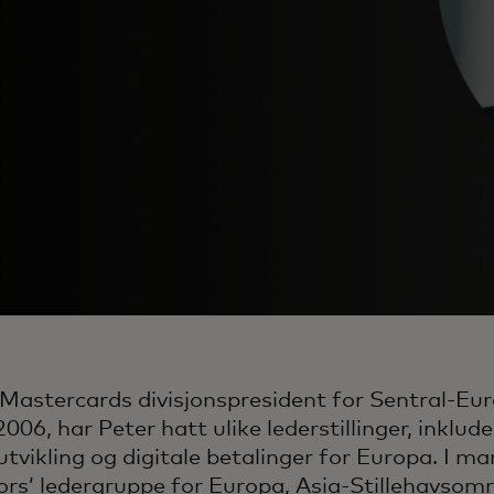
Mastercards divisjonspresident for Sentral-Eur
006, har Peter hatt ulike lederstillinger, inklud
tvikling og digitale betalinger for Europa. I ma
ors’ ledergruppe for Europa, Asia-Stillehavsom