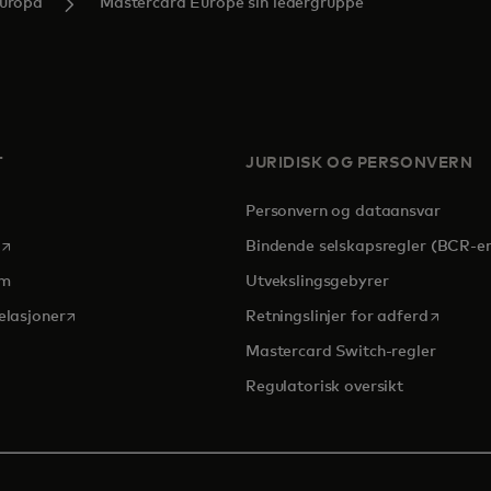
Europa
Mastercard Europe sin ledergruppe
T
JURIDISK OG PERSONVERN
Personvern og dataansvar
opens in a new tab
Bindende selskapsregler (BCR-er
om
Utvekslingsgebyrer
opens in a new tab
opens in
elasjoner
Retningslinjer for adferd
Mastercard Switch-regler
Regulatorisk oversikt