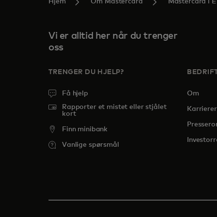
Hjem
Om Mastercard
Mastercard i 
Vi er alltid her når du trenger
oss
TRENGER DU HJELP?
BEDRIF
Få hjelp
Om
Rapporter et mistet eller stjålet
Karrierer
kort
Presser
Finn minibank
Investorr
Vanlige spørsmål