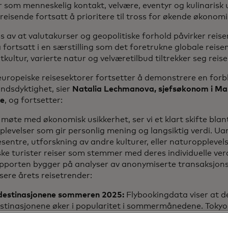
 som menneskelig kontakt, velvære, eventyr og kulinarisk 
reisende fortsatt å prioritere til tross for økende økonomi
s av at valutakurser og geopolitiske forhold påvirker reis
fortsatt i en særstilling som det foretrukne globale reis
tkultur, varierte natur og velværetilbud tiltrekker seg reis
europeiske reisesektorer fortsetter å demonstrere en forb
ndsdyktighet, sier
Natalia Lechmanova, sjefsøkonom i Ma
te
, og fortsetter:
i møte med økonomisk usikkerhet, ser vi et klart skifte bla
levelser som gir personlig mening og langsiktig verdi. Ua
sentre, utforskning av andre kulturer, eller naturopplevelse
ke turister reiser som stemmer med deres individuelle ver
pporten bygger på analyser av anonymiserte transaksjons
isere årets reisetrender:
destinasjonene sommeren 2025:
Flybookingdata viser at d
stinasjonene øker i popularitet i sommermånedene. Tokyo
over de mest populære sommerdestinasjonene. For europeis