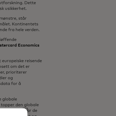
utforskning. Dette
sk usikkerhet.
emønstre, står
emålet. Kontinentets
ende fra hele verden.
løffende
stercard Economics
nt europeiske reisende
nsett om det er
r, prioriterer
dier og
data for å
e globale
 topper den globale
ke turister var de