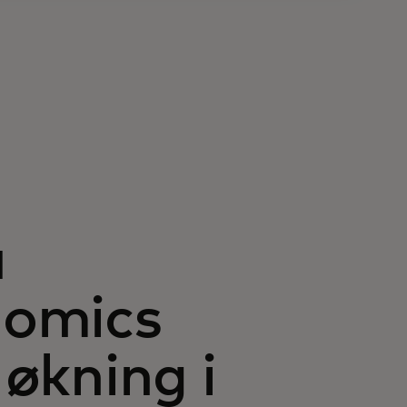
a
nomics
 økning i