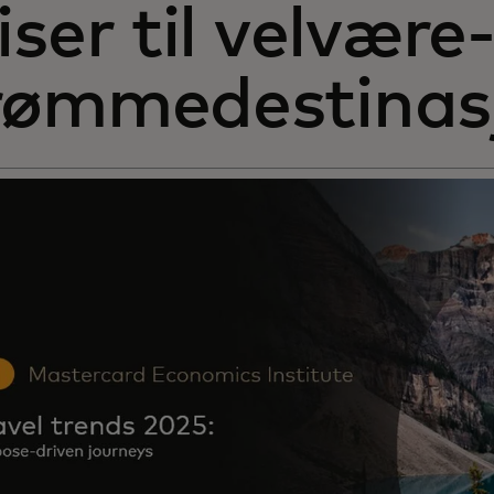
iser til velvære
rømmedestinasj