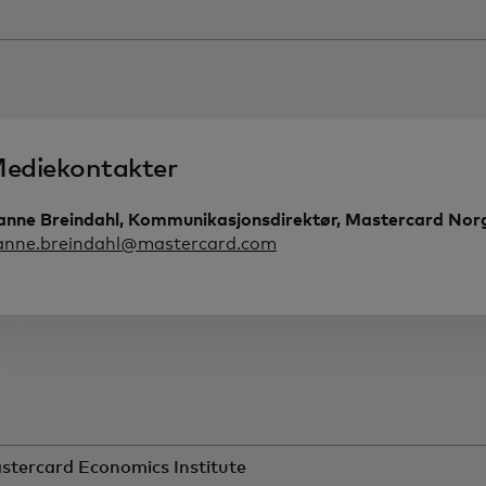
ediekontakter
anne Breindahl, Kommunikasjonsdirektør, Mastercard No
anne.breindahl@mastercard.com
tercard Economics Institute