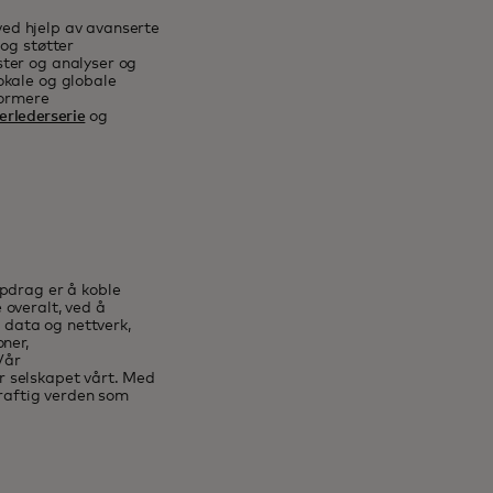
ved hjelp av avanserte
og støtter
ter og analyser og
okale og globale
formere
erlederserie
og
ppdrag er å koble
 overalt, ved å
e data og nettverk,
ner,
Vår
or selskapet vårt. Med
kraftig verden som