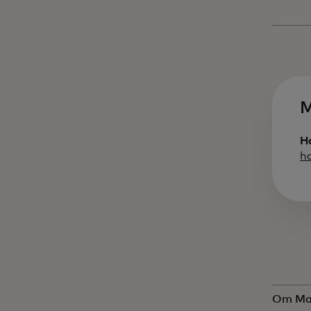
M
H
h
Om Mas