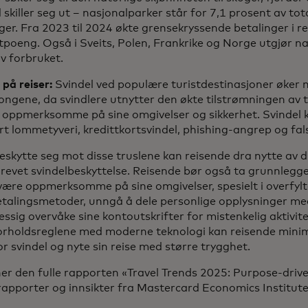
 skiller seg ut – nasjonalparker står for 7,1 prosent av t
ger. Fra 2023 til 2024 økte grensekryssende betalinger i 
poeng. Også i Sveits, Polen, Frankrike og Norge utgjør n
v forbruket.
 på reiser:
Svindel ved populære turistdestinasjoner øker 
ngene, da svindlere utnytter den økte tilstrømningen av t
 oppmerksomme på sine omgivelser og sikkerhet. Svindel 
rt lommetyveri, kredittkortsvindel, phishing-angrep og fals
eskytte seg mot disse truslene kan reisende dra nytte av 
revet svindelbeskyttelse. Reisende bør også ta grunnlegg
være oppmerksomme på sine omgivelser, spesielt i overfyl
etalingsmetoder, unngå å dele personlige opplysninger me
ssig overvåke sine kontoutskrifter for mistenkelig aktivit
orholdsreglene med moderne teknologi kan reisende minime
or svindel og nyte sin reise med større trygghet.
ner den fulle rapporten «Travel Trends 2025: Purpose-dri
apporter og innsikter fra Mastercard Economics Institute