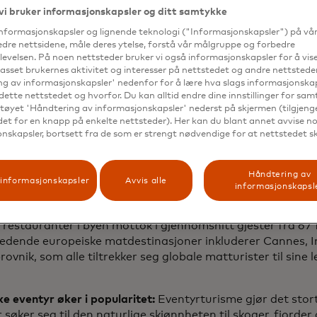
opulære byene Tokyo, Palma de Mallorca, Hurghada, Paris,
vi bruker informasjonskapsler og ditt samtykke
. Tirana i Albania så den største økningen av europeiske
 2024 – primært drevet av italienske turister – noe som gj
informasjonskapsler og lignende teknologi ("Informasjonskapsler") på vå
edre nettsidene, måle deres ytelse, forstå vår målgruppe og forbedre
t voksende bydestinasjonene på kontinentet.
evelsen. På noen nettsteder bruker vi også informasjonskapsler for å vi
passet brukernes aktivitet og interesser på nettstedet og andre nettsteder
ksten av velværereiser
: Velværeturisme forsetter å øke, 
g av informasjonskapsler' nedenfor for å lære hva slags informasjonskap
, Sør-Afrika og Thailand tiltrekker seg flere reisende på j
dette nettstedet og hvorfor. Du kan alltid endre dine innstillinger for sa
yelse. Ifølge Mastercards nyeste
Experience Economy in E
tøyet 'Håndtering av informasjonskapsler' nederst på skjermen (tilgjeng
europeernes prioriteringslister av reiser, utendørsaktivite
edet for en knapp på enkelte nettsteder). Her kan du blant annet avvise noe
nskapsler, bortsett fra de som er strengt nødvendige for at nettstedet s
rantbesøk, noe som stemmer godt med et skifte mot opple
serte reiser. 70 prosent av europeere svarte da at å reise 
ket-listen
deres var en prioritet.
Håndtering av
informasjonskapsler
Avvis alle
informasjonskapsl
or matturisme:
Europa dominerer listen over destinasjone
st internasjonale matelskere, ifølge forbrukstall fra 2024.
– restauranter i byen mottok i gjennomsnitt gjester fra 67 f
ledende europeiske matdestinasjoner inkluderer Cannes, I
ovnik, som alle tiltrekker seg globale matturister til sine 
.
e eventyr øker i popularitet:
Eventyrturisme gjør det stort
r søker seg til den naturlige skjønnheten til skoger, fjorder