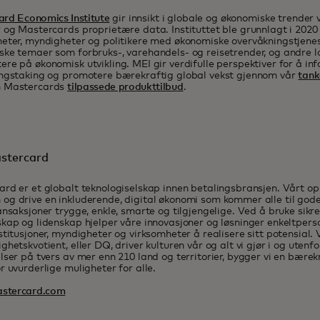
rd Economics Institute
gir innsikt i globale og økonomiske trender 
 og Mastercards proprietære data. Instituttet ble grunnlagt i 2020 
eter, myndigheter og politikere med økonomiske overvåkningstjenes
ke temaer som forbruks-, varehandels- og reisetrender, og andre l
re på økonomisk utvikling. MEI gir verdifulle perspektiver for å in
ingstaking og promotere bærekraftig global vekst gjennom vår
tank
 Mastercards
tilpassede produkttilbud
.
stercard
rd er et globalt teknologiselskap innen betalingsbransjen. Vårt o
g drive en inkluderende, digital økonomi som kommer alle til gode
ansaksjoner trygge, enkle, smarte og tilgjengelige. Ved å bruke sikr
kap og lidenskap hjelper våre innovasjoner og løsninger enkeltperso
stitusjoner, myndigheter og virksomheter å realisere sitt potensial. 
ghetskvotient, eller DQ, driver kulturen vår og alt vi gjør i og utenf
lser på tvers av mer enn 210 land og territorier, bygger vi en bære
r uvurderlige muligheter for alle.
stercard.com