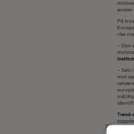
motiver
ønsker 
På tros
Europa 
rike ma
– Den 
motsta
Institu
– Selv 
mot opp
velvære
europis
mål.Ra
identif
Trend-
toppde
listen 