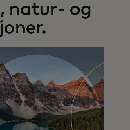
-, natur- og
oner.