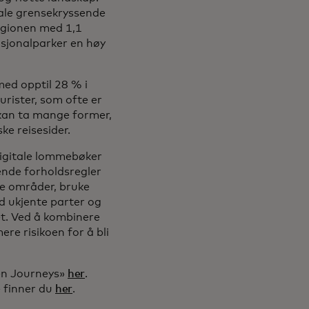
otale grensekryssende
regionen med 1,1
asjonalparker en høy
med opptil 28 % i
urister, som ofte er
kan ta mange former,
ke reisesider.
digitale lommebøker
ende forholdsregler
te områder, bruke
d ukjente parter og
et. Ved å kombinere
re risikoen for å bli
ven Journeys»
her
.
 finner du
her
.