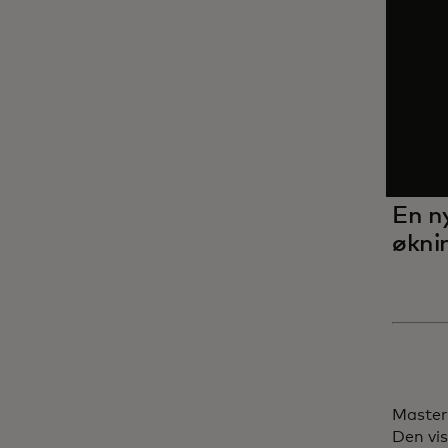
En n
øknin
Masterc
Den vis