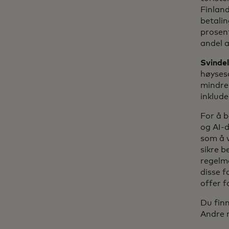
Finland
betalin
prosent
andel a
Svindel
høyseso
mindre
inklude
For å b
og AI-d
som å 
sikre b
regelme
disse f
offer f
Du fin
Andre r