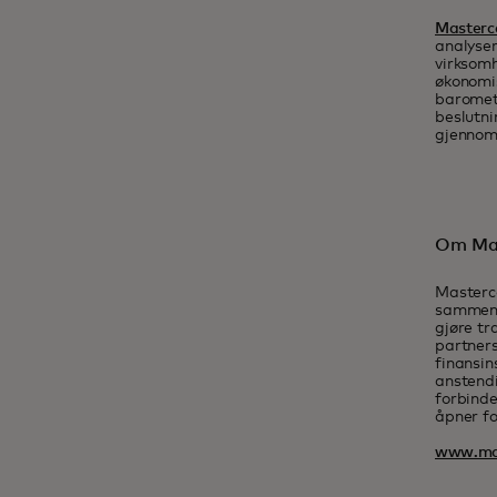
Masterca
analyser
virksomh
økonomis
baromete
beslutn
gjennom
Om Ma
Masterca
sammen o
gjøre tr
partners
finansin
anstendi
forbinde
åpner fo
www.ma