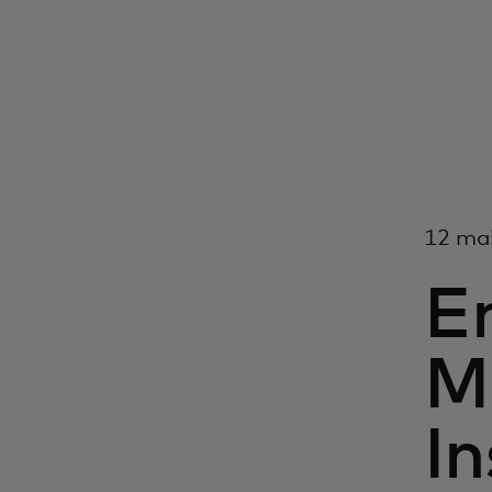
12 mai
En
M
In