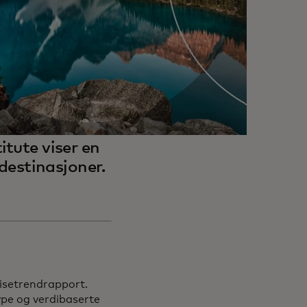
tute viser en
destinasjoner.
eisetrendrapport.
dype og verdibaserte