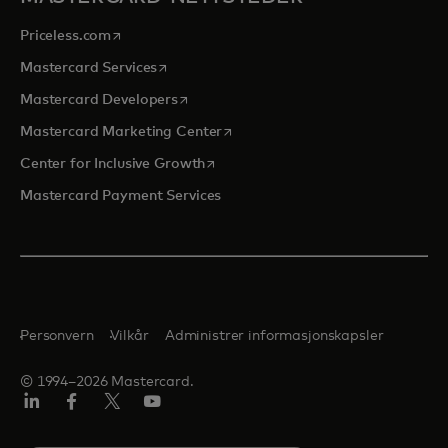
opens in a new tab
Priceless.com
opens in a new tab
Mastercard Services
opens in a new tab
Mastercard Developers
opens in a new tab
Mastercard Marketing Center
opens in a new tab
Center for Inclusive Growth
Mastercard Payment Services
Personvern
Vilkår
Administrer informasjonskapsler
© 1994–2026 Mastercard.
Linkedin
Facebook
Twitter/X
YouTube