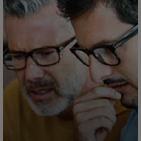
For deg
For bedrifter
For verden
For innovatører
Nyheter og trender