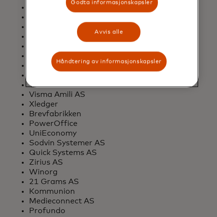
Godta informasjonskapsler
Visma Business
Visma Global
Visma Contracting
Avvis alle
Visma Mamut
Visma eAccounting
Visma.net Financials
Håndtering av informasjonskapsler
Visma Enterprise
Visma Webfaktura
Visma DI
Visma Amili AS ​
Xledger
Brevfabrikken
PowerOffice
UniEconomy​​
Sodvin Systemer AS
Quick Systems AS
Zirius AS
Winorg
21 Grams AS​​
​Kommunion
Medieconnect AS
Profundo