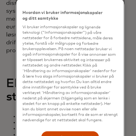
disse dokumentene. For de med egne
systemer, støtter vi distribusjon av EHF-
Hvordan vi bruker informasjonskapsler
meldinger til alle norske banker og det
og ditt samtykke
europeiske nettverket OpenPEPPOL. Vår
Vi bruker informasjonskapsler og lignende
teknologi ("Informasjonskapsler") på våre
løsning sikrer høy kvalitet og
nettsteder for å forbedre nettsidene, måle deres
driftsstabilitet i forretningskritiske
ytelse, forstå vår målgruppe og forbedre
brukeropplevelsen. På noen nettsteder bruker vi
prosesser.
også informasjonskapsler for å vise annonser som
er tilpasset brukernes aktivitet og interesser på
nettstedet og andre nettsteder. Klikk på
'Håndtering av informasjonskapsler' nedenfor for
å lære hva slags informasjonskapsler vi bruker på
ERP-systemer med
dette nettstedet og hvorfor. Du kan alltid endre
dine innstillinger for samtykke ved å bruke
støtte for eFaktura
verktøyet 'Håndtering av informasjonskapsler'
nederst på skjermen (tilgjengelig som en lenke i
stedet for en knapp på enkelte nettsteder). Her
kan du blant annet avvise noen eller alle
informasjonskapsler, bortsett fra de som er strengt
24Sevenoffice
nødvendige for at nettstedet skal fungere.
Send Regning
Styreweb
Tripletex