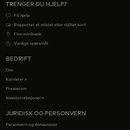
TRENGER DU HJELP?
Få hjelp
Rapporter et mistet eller stjålet kort
Finn minibank
Vanlige spørsmål
BEDRIFT
Om
opens in a new tab
Karrierer
Presserom
opens in a new tab
Investorrelasjoner
JURIDISK OG PERSONVERN
Personvern og dataansvar