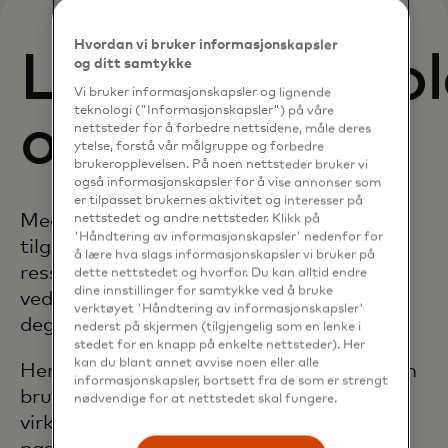
Hvordan vi bruker informasjonskapsler
Læringsinnho
og ditt samtykke
Vi bruker informasjonskapsler og lignende
teknologi ("Informasjonskapsler") på våre
og verktøy
nettsteder for å forbedre nettsidene, måle deres
ytelse, forstå vår målgruppe og forbedre
brukeropplevelsen. På noen nettsteder bruker vi
også informasjonskapsler for å vise annonser som
er tilpasset brukernes aktivitet og interesser på
Med Mastercard Trust Center har du
nettstedet og andre nettsteder. Klikk på
'Håndtering av informasjonskapsler' nedenfor for
tilgang til informasjon, verktøy og
å lære hva slags informasjonskapsler vi bruker på
ressurser som reduserer kompleksiteten
dette nettstedet og hvorfor. Du kan alltid endre
dine innstillinger for samtykke ved å bruke
ved nettsikkerhet for å bidra til å holde
verktøyet 'Håndtering av informasjonskapsler'
deg tryggere fra hackere og svindlere.
nederst på skjermen (tilgjengelig som en lenke i
stedet for en knapp på enkelte nettsteder). Her
kan du blant annet avvise noen eller alle
Her starter vi med viktig kunnskap du kan
informasjonskapsler, bortsett fra de som er strengt
bruke med en gang for å bedre beskytte
nødvendige for at nettstedet skal fungere.
virksomheten din – fra å administrere