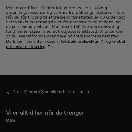
Mastercard Trust Center inkluderer lenker til utvalgt
utdanning, ressurser og verktøy fra pålitelige eksterne kilder.
Når du får tilgang til et tredjepartsnettsted, er du underlagt
deres vilkår og retningslinjer for personvern og behandling
av personopplysninger. Mastercard vil ikke være ansvarlig
for din interaksjon med et tredjepartsnettsted. Vi anbefaler
at du leser informasjonen nøye på tredjepartens nettsted.
opens in a new t
Du finner mer informasjon i
Globale bruksvilkår
og
Global
opens in a new tab
personvernerklæring
.
Trust Center Cybersikkerhetsressurser
Vi er alltid her når du trenger
oss