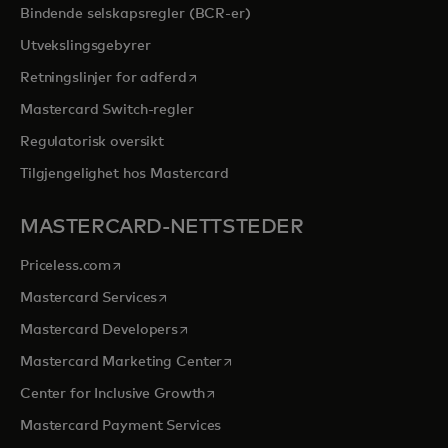
Bindende selskapsregler (BCR-er)
Utvekslingsgebyrer
opens in a new tab
Retningslinjer for adferd
Mastercard Switch-regler
Regulatorisk oversikt
Tilgjengelighet hos Mastercard
MASTERCARD-NETTSTEDER
opens in a new tab
Priceless.com
opens in a new tab
Mastercard Services
opens in a new tab
Mastercard Developers
opens in a new tab
Mastercard Marketing Center
opens in a new tab
Center for Inclusive Growth
Mastercard Payment Services