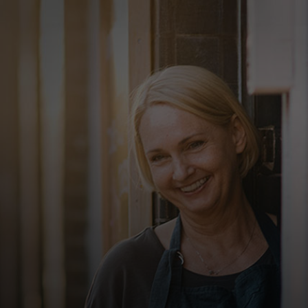
For deg
For bedrifter
For verden
For innovatører
Nyheter og trender