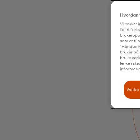
Hvordan 
Vi bruker 
for å forb
brukeroppl
som er til
'Håndterin
bruker på 
bruke verk
Den digitale
lenke i st
informasjo
revolusjonen for
offentlige
Godta 
betalinger er her
Digitalisering av utbetalinger bidrar til å
sikre at velferd leveres effektivt og kan
enkelt brukes av innbyggerne til en rekke
bruksområder, alt med økt åpenhet, større