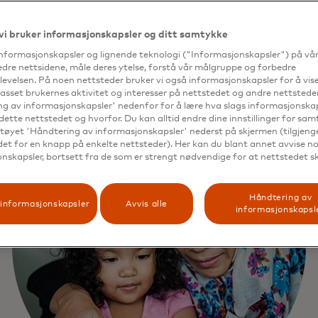
vi bruker informasjonskapsler og ditt samtykke
informasjonskapsler og lignende teknologi ("Informasjonskapsler") på vå
edre nettsidene, måle deres ytelse, forstå vår målgruppe og forbedre
evelsen. På noen nettsteder bruker vi også informasjonskapsler for å vi
passet brukernes aktivitet og interesser på nettstedet og andre nettsteder
g av informasjonskapsler' nedenfor for å lære hva slags informasjonskap
dette nettstedet og hvorfor. Du kan alltid endre dine innstillinger for sa
tøyet 'Håndtering av informasjonskapsler' nederst på skjermen (tilgjeng
edet for en knapp på enkelte nettsteder). Her kan du blant annet avvise noe
nskapsler, bortsett fra de som er strengt nødvendige for at nettstedet s
Håndtering av
informasjonskapsler
Avvis alle
informasjonskapsl