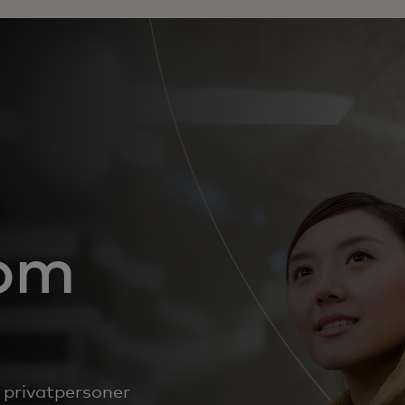
 om
l privatpersoner