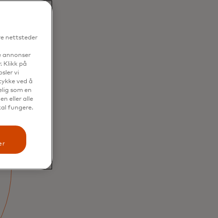
re nettsteder
se annonser
. Klikk på
sler vi
mtykke ved å
elig som en
n eller alle
kal fungere.
er