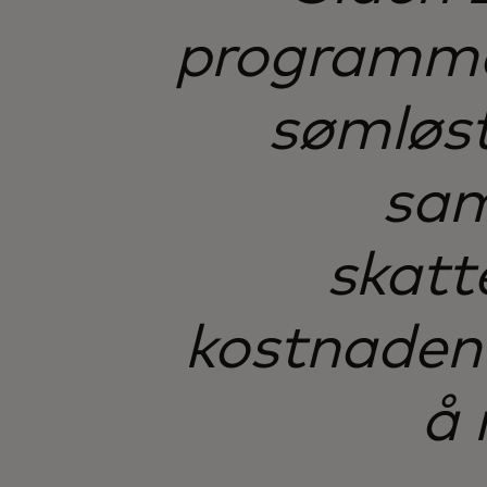
programmet
sømløst
sam
skatt
kostnadene
å 