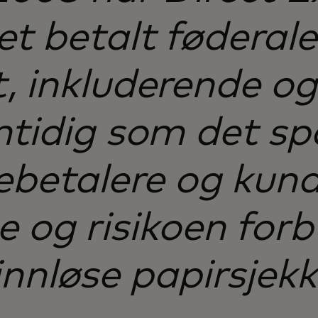
 betalt føderal
, inkluderende og 
tidig som det sp
ebetalere og kund
 og risikoen for
innløse papirsjekk