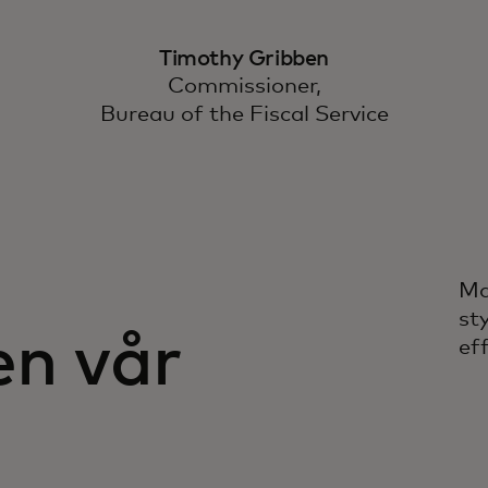
Timothy Gribben
Commissioner,
Bureau of the Fiscal Service
Ma
st
en vår
ef