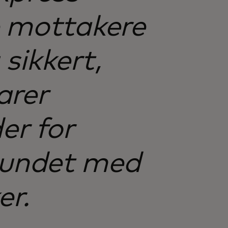
e mottakere
sikkert,
arer
er for
bundet med
er.