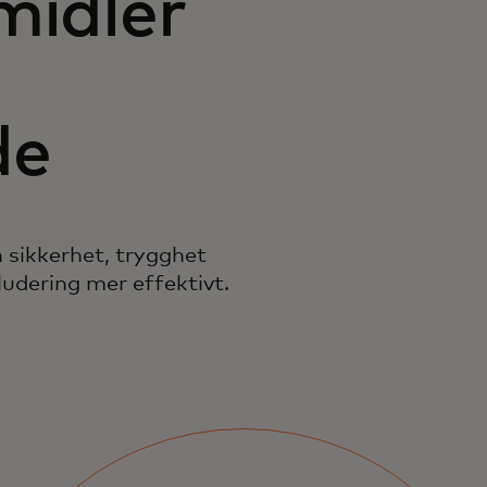
midler
de
 sikkerhet, trygghet
ludering mer effektivt.