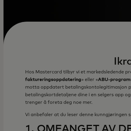
Ikr
Hos Mastercard tilbyr vi et markedsledende pro
faktureringsoppdatering
» eller «
ABU-program
motta oppdatert betalingskontolegitimasjon på n
betalingskortdetaljene dine i en selgers app o
trenger å foreta deg noe mer.
Vi anbefaler at du leser denne kunngjøring
1. OMFANGET AV 