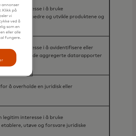
se annonser
n legitim interesse i å bruke
. Klikk på
sler vi
 evaluere, forbedre og utvikle produktene og
mtykke ved å
elig som en
n eller alle
kal fungere.
n legitim interesse i å avidentifisere eller
er og utarbeide aggregerte datarapporter
er
or å overholde en juridisk eller
n legitim interesse i å bruke
 etablere, utøve og forsvare juridiske