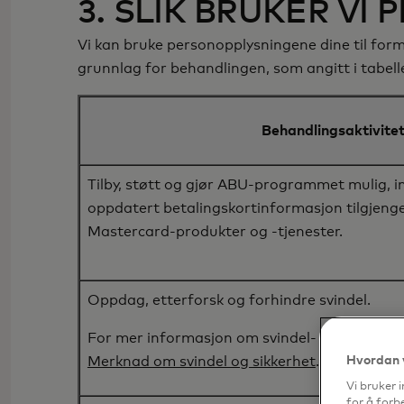
3. SLIK BRUKER V
Vi kan bruke personopplysningene dine til form
grunnlag for behandlingen, som angitt i tabell
Behandlingsaktivite
Tilby, støtt og gjør ABU-programmet mulig, in
oppdatert betalingskortinformasjon tilgjenge
Mastercard-produkter og -tjenester.
Oppdag, etterforsk og forhindre svindel.
For mer informasjon om svindel- og sikkerhets
Merknad om svindel og sikkerhet
.
Hvordan 
Vi bruker 
for å forb