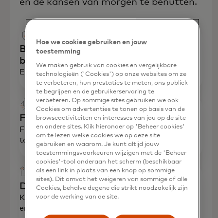
en de kansen van morgen te benutten.
Hoe we cookies gebruiken en jouw
Betaaltrajecten mogelijk maken en
toestemming
beschermen
We maken gebruik van cookies en vergelijkbare
Elke transactie snel en veilig maken.
technologieën ('Cookies') op onze websites om ze
te verbeteren, hun prestaties te meten, ons publiek
te begrijpen en de gebruikerservaring te
verbeteren. Op sommige sites gebruiken we ook
Cookies om advertenties te tonen op basis van de
Fraude bestrijden
browseactiviteiten en interesses van jou op de site
en andere sites. Klik hieronder op 'Beheer cookies'
Fraude opsporen en stoppen voordat het
om te lezen welke cookies we op deze site
toeslaat.
gebruiken en waarom. Je kunt altijd jouw
toestemmingsvoorkeuren wijzigen met de 'Beheer
cookies'-tool onderaan het scherm (beschikbaar
als een link in plaats van een knop op sommige
sites). Dit omvat het weigeren van sommige of alle
De risico's in de waardeketen beperken
Cookies, behalve degene die strikt noodzakelijk zijn
Kwetsbaarheden op het gebied van beveiliging
voor de werking van de site.
en compliance elimineren.