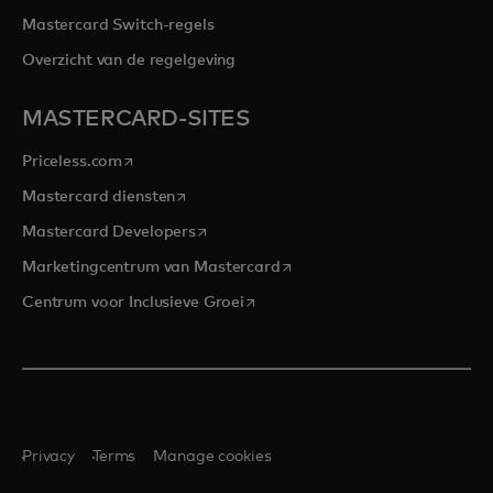
Mastercard Switch-regels
Overzicht van de regelgeving
MASTERCARD-SITES
opens in a new tab
Priceless.com
opens in a new tab
Mastercard diensten
opens in a new tab
Mastercard Developers
opens in a new tab
Marketingcentrum van Mastercard
opens in a new tab
Centrum voor Inclusieve Groei
Privacy
Terms
Manage cookies