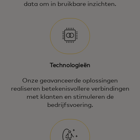
data om in bruikbare inzichten.
Ontdek hoe we slimmere, snellere
beslissingen mogelijk maken die de
beveiliging verbeteren en elk
contactmoment waardevol maken.
Technologieën
Onze geavanceerde oplossingen
realiseren betekenisvollere verbindingen
met klanten en stimuleren de
bedrijfsvoering.