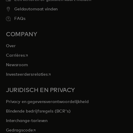
Geldautomaat vinden
FAQs
COMPANY
Over
opens in a new tab
Carrières
Newsroom
opens in a new tab
Investeerdersrelaties
JURIDISCH EN PRIVACY
Privacy en gegevensverantwoordelijkheid
Bindende bedrijfsregels (BCR's)
Interchange-tarieven
opens in a new tab
Gedragscode