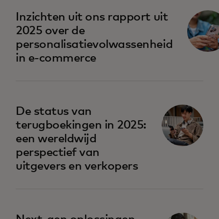
opens in a new tab
Inzichten uit ons rapport uit
2025 over de
personalisatievolwassenheid
in e-commerce
opens in a new tab
De status van
terugboekingen in 2025:
een wereldwijd
perspectief van
uitgevers en verkopers