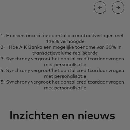
CASESTUDIE
Hoe een fintech het aantal accountactiveringen met
Virgin Money heeft een krachtig
Meer informatie
118% verhoogde
innovatiepartnerschap met
Hoe AIK Banka een mogelijke toename van 30% in
Digital Labs ontgrendeld
transactievolume realiseerde
Synchrony vergroot het aantal creditcardaanvragen
met personalisatie
Synchrony vergroot het aantal creditcardaanvragen
met personalisatie
Synchrony vergroot het aantal creditcardaanvragen
met personalisatie
Inzichten en nieuws