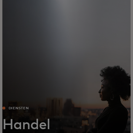
Voor jou
Zakelijk
Voor de wereld
Voor vernieuwers
Nieuws en trends
DIENSTEN
Handel