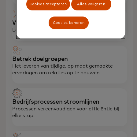
Cookies accepteren
Alles weigeren
Werf nieuwe klanten
Cookies beheren
Laat je klantenbestand sneller groeien.
Betrek doelgroepen
Het leveren van tijdige, op maat gemaakte
ervaringen om relaties op te bouwen.
Bedrijfsprocessen stroomlijnen
Processen vereenvoudigen voor efficiëntie bij
elke stap.