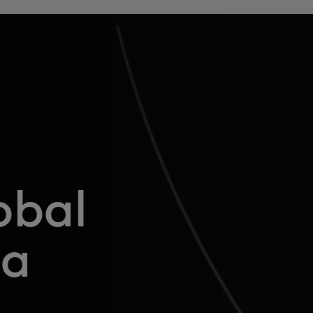
obal
ia