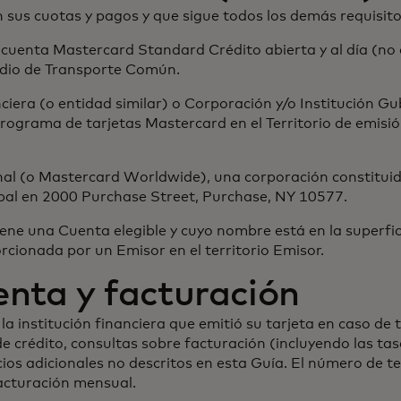
en sus cuotas y pagos y que sigue todos los demás requisito
a cuenta Mastercard Standard Crédito abierta y al día (no
edio de Transporte Común.
anciera (o entidad similar) o Corporación y/o Institución 
ograma de tarjetas Mastercard en el Territorio de emisi
nal (o Mastercard Worldwide), una corporación constituid
ipal en 2000 Purchase Street, Purchase, NY 10577.
tiene una Cuenta elegible y cuyo nombre está en la superf
cionada por un Emisor en el territorio Emisor.
uenta y facturación
 institución financiera que emitió su tarjeta en caso de
de crédito, consultas sobre facturación (incluyendo las ta
ios adicionales no descritos en esta Guía. El número de te
facturación mensual.