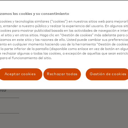
 Service
izamos las cookies y su consentimiento
en todo el mundo, las 24 horas del día, con Informes de T
cookies y tecnologías similares (“cookies”) en nuestros sitios web para mejorarl
, entender a nuestro público y realzar la experiencia del usuario. En algunos sit
amente para informar de una tarjeta robada o perdida y p
cookies para mostrar publicidad basada en las actividades de navegación e inter
 el sitio y en otros sitios. Haga clic en “Gestión de cookies” más adelante para 
da o robada, usted no será responsable por transacciones 
lizamos en este sitio y las razones de ello. Usted puede cambiar sus preferencia
to de Columbia, las Islas Vírgenes de EE. UU. y Puerto Ri
ento en cualquier momento haciendo uso de la herramienta “Gestión de cookie
la parte inferior de la pantalla (disponible como enlace en vez de botón en algun
e rechazar algunas o todas las cookies, a excepción de aquellas que sean estri
para el funcionamiento del sitio.
yuda, usted puede comunicarse fácilmente con un Represent
el año, en su idioma. Usted puede llamar gratis desde más 
Aceptar cookies
Rechazar todas
Gestión de cookies
a gratis de Mastercard Global Service son los siguientes:
ito