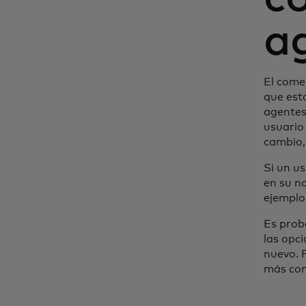
a
El come
que est
agentes
usuario 
cambio,
Si un u
en su no
ejemplo
Es prob
las opc
nuevo. 
más com