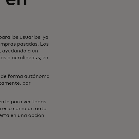
ara los usuarios, ya
compras pasadas. Los
d, ayudando a un
as o aerolíneas y, en
as de forma autónoma
itamente, por
enta para ver todas
precio como un auto
ierta en una opción