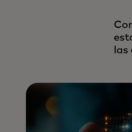
Com
est
las