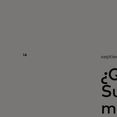
IA
septie
¿
Su
mi