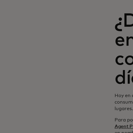
¿
e
c
dí
Hoy en 
consumi
lugares.
Para po
Agent P