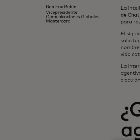
Ben Fox Rubin
La intel
Vicepresidente
de Cha
Comunicaciones Globales,
Mastercard
para re
El sigui
solicit
nombre 
vida cot
La inter
agentiv
electrón
¿Q
a