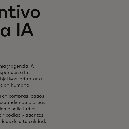
ntivo
a IA
mía y agencia. A
esponden a los
bjetivos, adaptar a
nción humana.
va en compras, pagos
 expandiendo a áreas
en a solicitudes
bir código y agentes
deos de alta calidad.