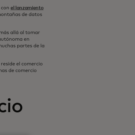
s con
el lanzamiento
 montañas de datos
.
 más allá al tomar
a autónoma en
muchas partes de la
 reside el comercio
rmas de comercio
cio