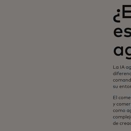
¿
es
a
La IA ag
diferen
comando
su ento
El come
y comer
como ag
complej
de crea