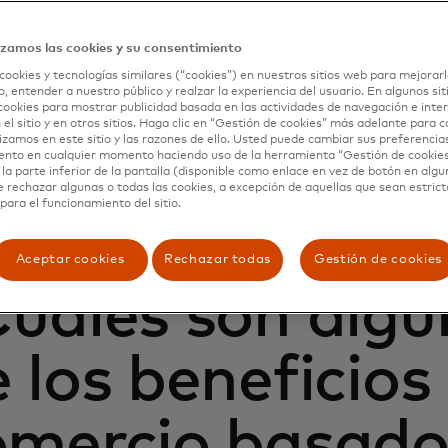
rcio agencial es una nueva forma de compras en línea y cel
izamos las cookies y su consentimiento
de IA "cierra el círculo" o completa tareas para un usuari
os, comparar opciones y realizar una compra, con entrada
cookies y tecnologías similares (“cookies”) en nuestros sitios web para mejorarl
, entender a nuestro público y realzar la experiencia del usuario. En algunos sit
de ese usuario.
cookies para mostrar publicidad basada en las actividades de navegación e inter
 el sitio y en otros sitios. Haga clic en “Gestión de cookies” más adelante para 
mplo, mientras chateas en una aplicación de IA generativa,
lizamos en este sitio y las razones de ello. Usted puede cambiar sus preferencia
de IA: "Resérvame un vuelo sin escalas a Londres por men
ento en cualquier momento haciendo uso de la herramienta “Gestión de cookie
la parte inferior de la pantalla (disponible como enlace en vez de botón en algun
semana, sin ojos rojos", y el agente revisará las aerolínea
e rechazar algunas o todas las cookies, a excepción de aquellas que sean estri
s y tus membresías de lealtad y recompensas de tarjetas
para el funcionamiento del sitio.
car la mejor opción, comprarla y luego compartirla contigo
Aceptar cookies
Rechazar todas
Gestión de cookies
Cuáles son algu
 los beneficios
omercio basado