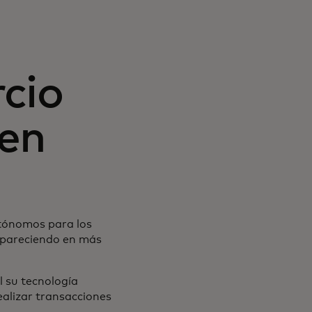
cio
 en
utónomos para los
apareciendo en más
l su tecnología
ealizar transacciones