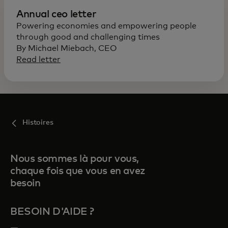
Annual ceo letter
Powering economies and empowering people
through good and challenging times
By Michael Miebach, CEO
Read letter
Histoires
Nous sommes là pour vous,
chaque fois que vous en avez
besoin
BESOIN D'AIDE ?