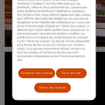
Nous utilisons des cookies et des technologies
similaires ("cookies") sur nos sites web pour les
améliorer, mesurer leurs performances, comprendre
notre audience et améliorer l'expérience utilisateur.
Sur certains sites, nous utilisons également des cookies
pour afficher des publicités basées sur les activités de
navigation et les intérêts des utilisateurs sur notre site
et sur d'autres sites. Cliquez sur "Gérer les cookies" ci-
dessous pour savoir quels cookies nous utilisons sur ce
site et pourquoi. Vous pouvez toujours modifier vos
préférences en matière de consentement en utilisant
l'outil "Gérer les cookies" au bas de l'écran (disponible
sous forme de lien au lieu d'un bouton sur certains
sites). Vous pouvez notamment refuser certains ou
tous les cookies, à l'exception de ceux qui sont
strictement nécessaires au bon fonctionnement du
site.
Accepter les cookies
Tout refuser
Gérer les cookies