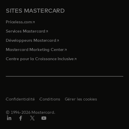
SITES MASTERCARD
s’ouvre dans un nouvel onglet
Priceless.com
s’ouvre dans un nouvel onglet
Services Mastercard
s’ouvre dans un nouvel onglet
Développeurs Mastercard
s’ouvre dans un nouvel onglet
Mastercard Marketing Center
s’ouvre dans un nouvel ongle
Centre pour la Croissance Inclusive
Confidentialité
Conditions
Gérer les cookies
© 1994-2026 Mastercard.
LinkedIn
Facebook
Twitter/X
YouTube