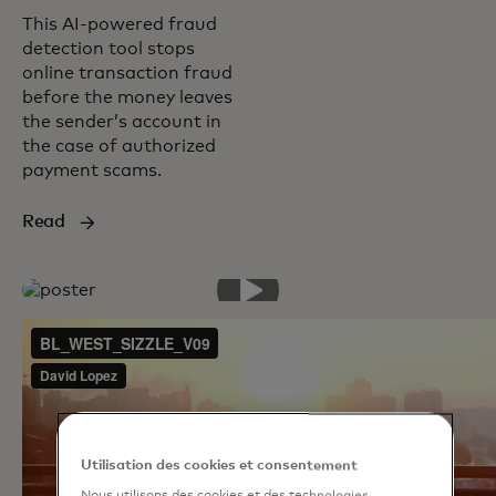
This AI-powered fraud
detection tool stops
online transaction fraud
before the money leaves
the sender’s account in
the case of authorized
payment scams.
Read
Utilisation des cookies et consentement