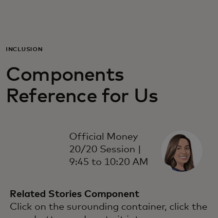
Pour vous
Pour les professionnels
INCLUSION
Components
Pour le monde
Reference for Us
Pour les innovateurs
Official Money
Actualités et tendances
20/20 Session |
9:45 to 10:20 AM
Related Stories Component
Click on the surounding container, click the