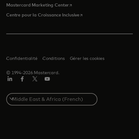
s’ouvre dans un nouvel onglet
Mastercard Marketing Center
s’ouvre dans un nouvel ongle
Centre pour la Croissance Inclusive
Confidentialité
Conditions
Gérer les cookies
© 1994-2026 Mastercard.
LinkedIn
Facebook
Twitter/X
YouTube
Select
a
country