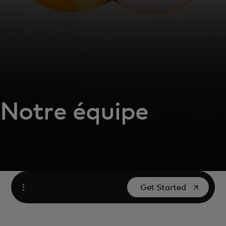
Notre équipe
s’ouvre dans un nouvel
Get Started
Ouvrir