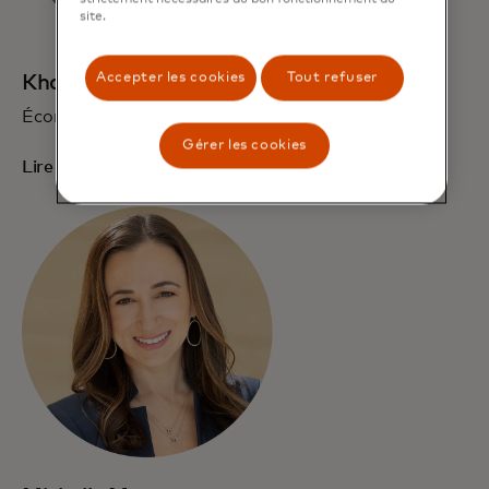
site.
Accepter les cookies
Tout refuser
Khatija Haque
Économiste en chef pour l'EEMEA
Gérer les cookies
Lire la biographie