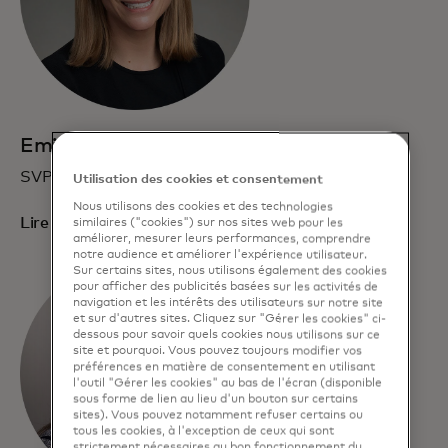
Emily Scott
SVP, croissance et opérations
Utilisation des cookies et consentement
Nous utilisons des cookies et des technologies
Lire la biographie
similaires ("cookies") sur nos sites web pour les
améliorer, mesurer leurs performances, comprendre
notre audience et améliorer l'expérience utilisateur.
Sur certains sites, nous utilisons également des cookies
pour afficher des publicités basées sur les activités de
navigation et les intérêts des utilisateurs sur notre site
et sur d'autres sites. Cliquez sur "Gérer les cookies" ci-
dessous pour savoir quels cookies nous utilisons sur ce
site et pourquoi. Vous pouvez toujours modifier vos
préférences en matière de consentement en utilisant
l'outil "Gérer les cookies" au bas de l'écran (disponible
sous forme de lien au lieu d'un bouton sur certains
sites). Vous pouvez notamment refuser certains ou
tous les cookies, à l'exception de ceux qui sont
strictement nécessaires au bon fonctionnement du