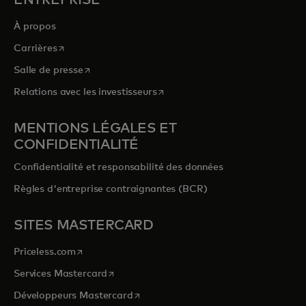
ENTREPRISE
À propos
s’ouvre dans un nouvel onglet
Carrières
s’ouvre dans un nouvel onglet
Salle de presse
s’ouvre dans un nouvel onglet
Relations avec les investisseurs
MENTIONS LÉGALES ET
CONFIDENTIALITÉ
Confidentialité et responsabilité des données
Règles d'entreprise contraignantes (BCR)
SITES MASTERCARD
s’ouvre dans un nouvel onglet
Priceless.com
s’ouvre dans un nouvel onglet
Services Mastercard
s’ouvre dans un nouvel onglet
Développeurs Mastercard