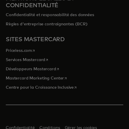
CONFIDENTIALITÉ
Confidentialité et responsabilité des données
Règles d'entreprise contraignantes (BCR)
SITES MASTERCARD
s’ouvre dans un nouvel onglet
Priceless.com
s’ouvre dans un nouvel onglet
Services Mastercard
s’ouvre dans un nouvel onglet
Développeurs Mastercard
s’ouvre dans un nouvel onglet
Mastercard Marketing Center
s’ouvre dans un nouvel ongle
Centre pour la Croissance Inclusive
Confidentialité
Conditions
Gérer les cookies