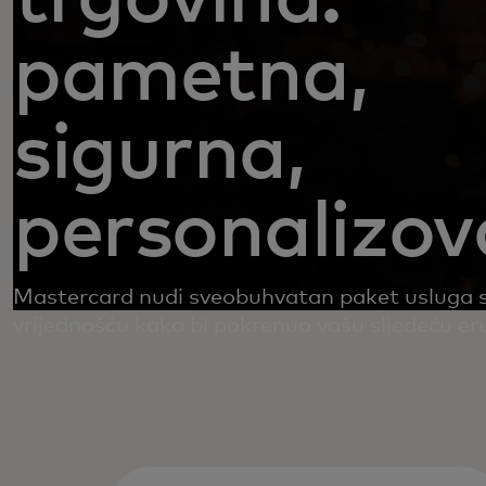
pametna,
sigurna,
personalizo
Mastercard nudi sveobuhvatan paket usluga
vrijednošću kako bi pokrenuo vašu sljedeću eru