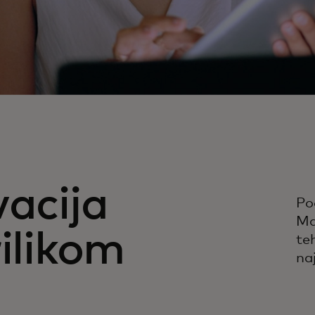
vacija
Po
Ma
rilikom
te
naj