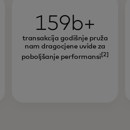
159b+
transakcija godišnje pruža
nam dragocjene uvide za
[2]
poboljšanje performansi