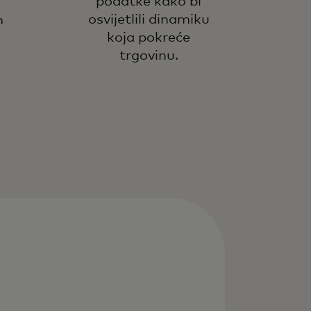
podatke kako bi
osvijetlili dinamiku
m
koja pokreće
trgovinu.