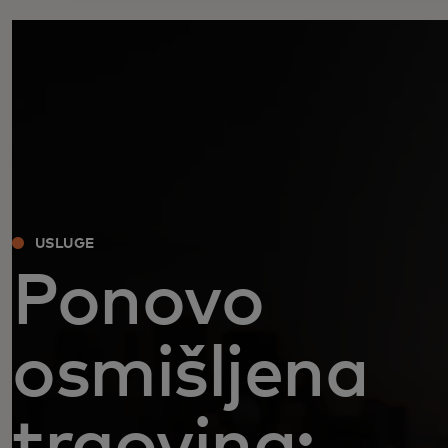
USLUGE
Ponovo
osmišljena
trgovina: