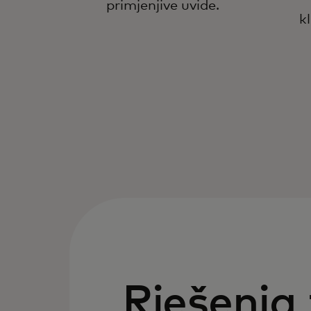
primjenjive uvide.
k
Rješenja