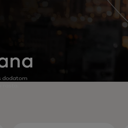
vana
 s dodatom
 rasta.