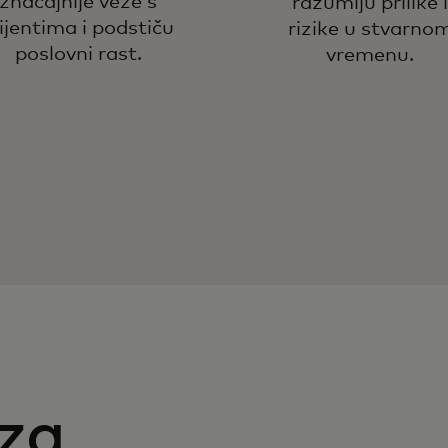
značajnije veze s
razumiju prilike i
lijentima i podstiču
rizike u stvarno
poslovni rast.
vremenu.
 za