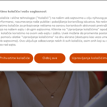
timo kolačiće i vašu saglasnost
Po
olačiće i slične tehnologije ("Kolačići") na našim veb sajtovima u cilju njihovog p
formansi, razumevanja naše publike i poboljšanja korisničkog iskustva. Na nek
pa
stimo kolačiće za prikazivanje reklama na osnovu korisnikovih aktivnosti pretraži
po
ja na našem sajtu i drugim sajtovima. Kliknite na "Upravljanje kolačićima" ispod
e kolačiće koristimo na ovom veb-sajtu i zašto. Uvek možete da promenite posta
tr
i pomoću alatke "Upravljanje kolačićima" na dnu ekrana (dostupno kao veza u
b-sajtovima). Ovo uključuje odbacivanje nekih ili svih kolačića, osim onih koji su
a rad sajta.
Prihvatite kolačiće
Odbij sve
Upravljanje kolačićim