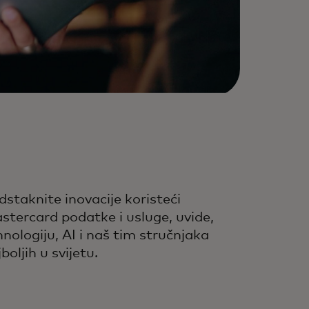
dstaknite inovacije koristeći
stercard podatke i usluge, uvide,
hnologiju, AI i naš tim stručnjaka
boljih u svijetu.