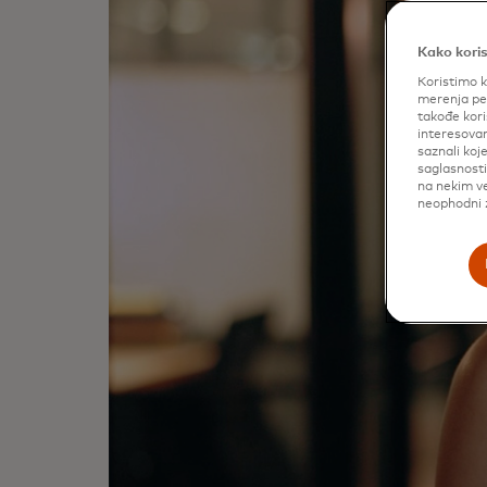
Kako koris
Koristimo k
merenja per
takođe kori
interesovan
saznali koj
saglasnost
na nekim ve
neophodni z