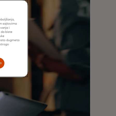
gledajte kako omogućavamo
oboljšanja,
im sajtovima
metnije, brže odluke koje
vanja i
jačavaju sigurnost i čine svaki
 da biste
vke
enutak kontakta značajnim.
mesto dugmeta
 strogo
a