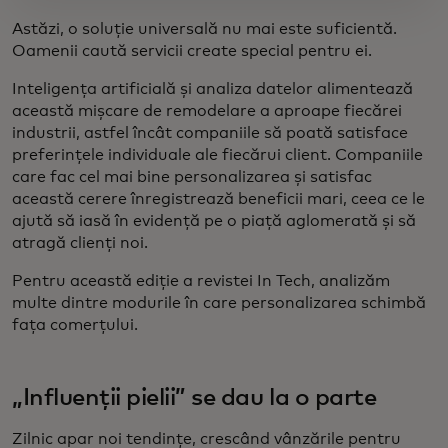
Astăzi, o soluție universală nu mai este suficientă.
Oamenii caută servicii create special pentru ei.
Inteligența artificială și analiza datelor alimentează
această mișcare de remodelare a aproape fiecărei
industrii, astfel încât companiile să poată satisface
preferințele individuale ale fiecărui client. Companiile
care fac cel mai bine personalizarea și satisfac
această cerere înregistrează beneficii mari, ceea ce le
ajută să iasă în evidență pe o piață aglomerată și să
atragă clienți noi.
Pentru această ediție a revistei In Tech, analizăm
multe dintre modurile în care personalizarea schimbă
fața comerțului.
„Influenții pielii” se dau la o parte
Zilnic apar noi tendințe, crescând vânzările pentru