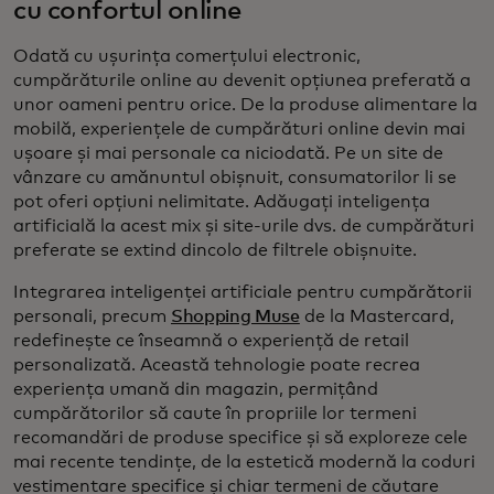
cu confortul online
Odată cu ușurința comerțului electronic,
cumpărăturile online au devenit opțiunea preferată a
unor oameni pentru orice. De la produse alimentare la
mobilă, experiențele de cumpărături online devin mai
ușoare și mai personale ca niciodată. Pe un site de
vânzare cu amănuntul obișnuit, consumatorilor li se
pot oferi opțiuni nelimitate. Adăugați inteligența
artificială la acest mix și site-urile dvs. de cumpărături
preferate se extind dincolo de filtrele obișnuite.
Integrarea inteligenței artificiale pentru cumpărătorii
personali, precum
Shopping Muse
de la Mastercard,
redefinește ce înseamnă o experiență de retail
personalizată. Această tehnologie poate recrea
experiența umană din magazin, permițând
cumpărătorilor să caute în propriile lor termeni
recomandări de produse specifice și să exploreze cele
mai recente tendințe, de la estetică modernă la coduri
vestimentare specifice și chiar termeni de căutare