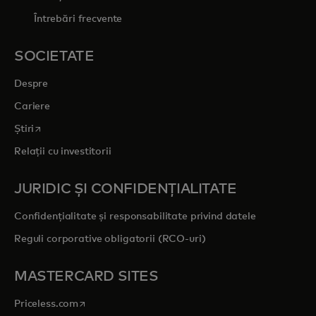
Întrebări frecvente
SOCIETATE
Despre
Cariere
opens in a new tab
Știri
Relații cu investitorii
JURIDIC ȘI CONFIDENȚIALITATE
Confidențialitate și responsabilitate privind datele
Reguli corporative obligatorii (RCO-uri)
MASTERCARD SITES
opens in a new tab
Priceless.com