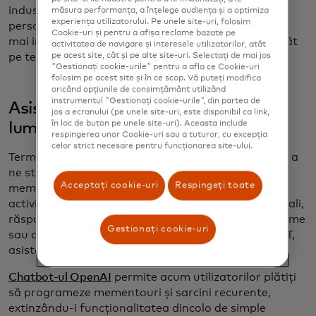
industria frumuseții acceptă produse mai precise și
măsura performanța, a înțelege audiența și a optimiza
experiența utilizatorului. Pe unele site-uri, folosim
personalizate și promovează alegeri de cumpărare
Cookie-uri și pentru a afișa reclame bazate pe
mai inteligente, bazate pe știință, mai degrabă decât
activitatea de navigare și interesele utilizatorilor, atât
pe acest site, cât și pe alte site-uri. Selectați de mai jos
pe tendințe.
"Gestionați cookie-urile" pentru a afla ce Cookie-uri
folosim pe acest site și în ce scop. Vă puteți modifica
oricând opțiunile de consimțământ utilizând
instrumentul "Gestionați cookie-urile", din partea de
Asistenți personali pentru toată
jos a ecranului (pe unele site-uri, este disponibil ca link,
în loc de buton pe unele site-uri). Aceasta include
lumea
respingerea unor Cookie-uri sau a tuturor, cu excepția
celor strict necesare pentru funcționarea site-ului.
Termenele limită și programările au un mod unic de a
ne strecura. De la ședințele de la locul de muncă la
Acceptați cookie-uri
Respingeți toate
mementourile personale, e ușor să pierzi șirul de
activități. Siri și Alexa au popularizat asistenții digitali,
răspunzând la întrebările noastre zilnice despre vreme
Gestionați cookie-uri
sau despre cele mai recente știri. Acum, cu ChatGPT,
asistentul tău personal a primit o promovare.
Chatbot-ul OpenAI
permite acum utilizatorilor plătiți
să programeze mementouri și sarcini recurente,
extinzându-i funcționalitatea dincolo de simple