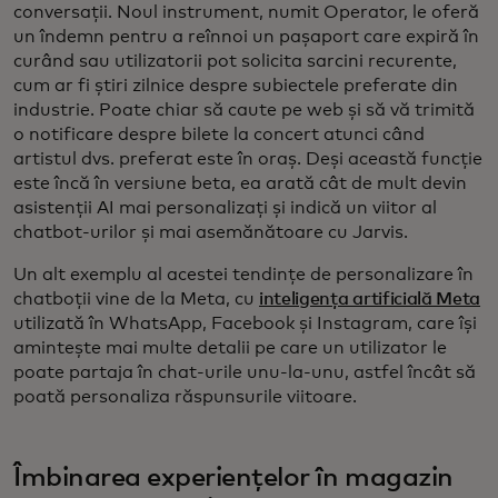
conversații. Noul instrument, numit Operator, le oferă
un îndemn pentru a reînnoi un pașaport care expiră în
curând sau utilizatorii pot solicita sarcini recurente,
cum ar fi știri zilnice despre subiectele preferate din
industrie. Poate chiar să caute pe web și să vă trimită
o notificare despre bilete la concert atunci când
artistul dvs. preferat este în oraș. Deși această funcție
este încă în versiune beta, ea arată cât de mult devin
asistenții AI mai personalizați și indică un viitor al
chatbot-urilor și mai asemănătoare cu Jarvis.
Un alt exemplu al acestei tendințe de personalizare în
chatboții vine de la Meta, cu
inteligența artificială Meta
utilizată în WhatsApp, Facebook și Instagram, care își
amintește mai multe detalii pe care un utilizator le
poate partaja în chat-urile unu-la-unu, astfel încât să
poată personaliza răspunsurile viitoare.
Îmbinarea experiențelor în magazin