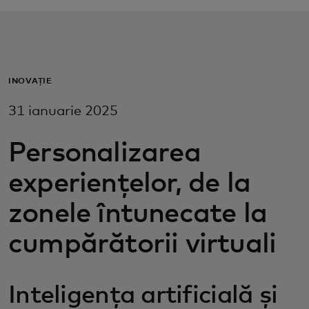
Pentru tine
Pentru companii
INOVAȚIE
31 ianuarie 2025
Pentru întreaga lume
Personalizarea
Pentru inovatori
experiențelor, de la
Știri și tendințe
zonele întunecate la
cumpărătorii virtuali
Inteligența artificială și