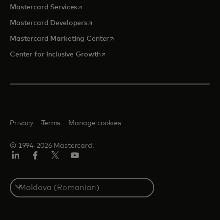
opens in a new tab
Mastercard Services
opens in a new tab
Mastercard Developers
opens in a new tab
Mastercard Marketing Center
opens in a new tab
Center for Inclusive Growth
Privacy
Terms
Manage cookies
© 1994-2026 Mastercard.
Linkedin
Facebook
Twitter/X
Youtube
Select
a
country