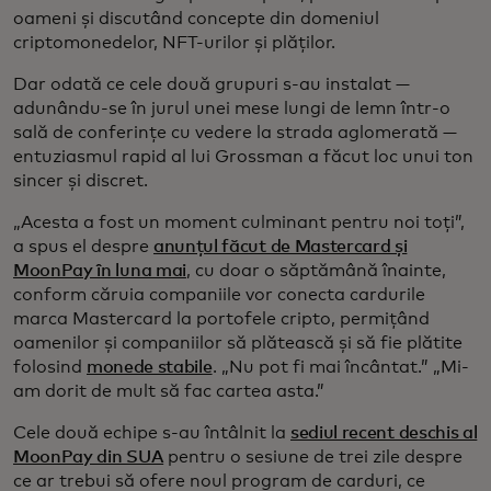
oameni și discutând concepte din domeniul
criptomonedelor, NFT-urilor și plăților.
Dar odată ce cele două grupuri s-au instalat —
adunându-se în jurul unei mese lungi de lemn într-o
sală de conferințe cu vedere la strada aglomerată —
entuziasmul rapid al lui Grossman a făcut loc unui ton
sincer și discret.
„Acesta a fost un moment culminant pentru noi toți”,
a spus el despre
anunțul făcut de Mastercard și
MoonPay în luna mai
, cu doar o săptămână înainte,
conform căruia companiile vor conecta cardurile
marca Mastercard la portofele cripto, permițând
oamenilor și companiilor să plătească și să fie plătite
folosind
monede stabile
. „Nu pot fi mai încântat.” „Mi-
am dorit de mult să fac cartea asta.”
Cele două echipe s-au întâlnit la
sediul recent deschis al
MoonPay din SUA
pentru o sesiune de trei zile despre
ce ar trebui să ofere noul program de carduri, ce