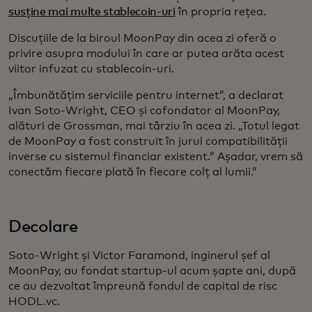
susține mai multe stablecoin-uri
în propria rețea.
Discuțiile de la biroul MoonPay din acea zi oferă o
privire asupra modului în care ar putea arăta acest
viitor infuzat cu stablecoin-uri.
„Îmbunătățim serviciile pentru internet”, a declarat
Ivan Soto-Wright, CEO și cofondator al MoonPay,
alături de Grossman, mai târziu în acea zi. „Totul legat
de MoonPay a fost construit în jurul compatibilității
inverse cu sistemul financiar existent.” Așadar, vrem să
conectăm fiecare plată în fiecare colț al lumii.”
Decolare
Soto-Wright și Victor Faramond, inginerul șef al
MoonPay, au fondat startup-ul acum șapte ani, după
ce au dezvoltat împreună fondul de capital de risc
HODL.vc.