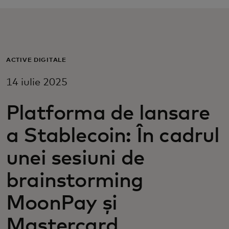
Pentru tine
Pentru companii
ACTIVE DIGITALE
14 iulie 2025
Pentru întreaga lume
Platforma de lansare
Pentru inovatori
a Stablecoin: În cadrul
Știri și tendințe
unei sesiuni de
brainstorming
MoonPay și
Mastercard