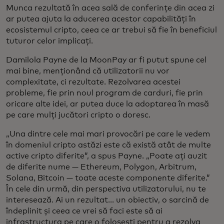
Munca rezultată în acea sală de conferințe din acea zi
ar putea ajuta la aducerea acestor capabilități în
ecosistemul cripto, ceea ce ar trebui să fie în beneficiul
tuturor celor implicați.
Damilola Payne de la MoonPay ar fi putut spune cel
mai bine, menționând că utilizatorii nu vor
complexitate, ci rezultate. Rezolvarea acestei
probleme, fie prin noul program de carduri, fie prin
oricare alte idei, ar putea duce la adoptarea în masă
pe care mulți jucători cripto o doresc.
„Una dintre cele mai mari provocări pe care le vedem
în domeniul cripto astăzi este că există atât de multe
active cripto diferite”, a spus Payne. „Poate ați auzit
de diferite nume — Ethereum, Polygon, Arbitrum,
Solana, Bitcoin — toate aceste componente diferite.”
În cele din urmă, din perspectiva utilizatorului, nu te
interesează. Ai un rezultat... un obiectiv, o sarcină de
îndeplinit și ceea ce vrei să faci este să ai
infrastructura pe care o folosești pentru a rezolva