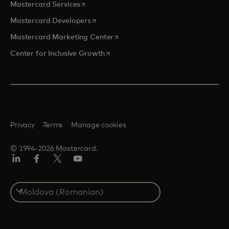
opens in a new tab
Mastercard Services
opens in a new tab
Mastercard Developers
opens in a new tab
Mastercard Marketing Center
opens in a new tab
Center for Inclusive Growth
Privacy
Terms
Manage cookies
© 1994-2026 Mastercard.
Linkedin
Facebook
Twitter/X
Youtube
Select
a
country