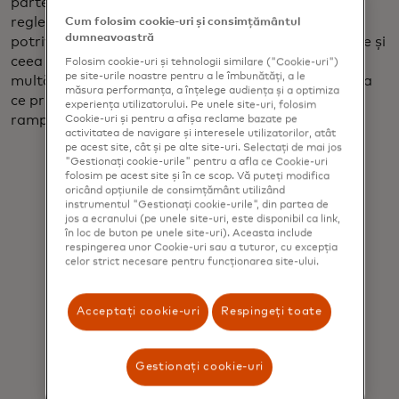
parteneri cripto. „Observăm că, având în vedere
reglementările din Europa, din SUA, este momentul
Cum folosim cookie-uri și consimțământul
dumneavoastră
potrivit să combinăm ceea ce MoonPay poate aduce și
ceea ce Mastercard poate aduce pentru a debloca
Folosim cookie-uri și tehnologii similare ("Cookie-uri")
pe site-urile noastre pentru a le îmbunătăți, a le
multă valoare pentru utilizatorii de portofele în ceea
măsura performanța, a înțelege audiența și a optimiza
ce privește cazurile de utilizare și plățile de tip „on-
experiența utilizatorului. Pe unele site-uri, folosim
ramp-off”.”
Cookie-uri și pentru a afișa reclame bazate pe
activitatea de navigare și interesele utilizatorilor, atât
pe acest site, cât și pe alte site-uri. Selectați de mai jos
"Gestionați cookie-urile" pentru a afla ce Cookie-uri
folosim pe acest site și în ce scop. Vă puteți modifica
oricând opțiunile de consimțământ utilizând
instrumentul "Gestionați cookie-urile", din partea de
jos a ecranului (pe unele site-uri, este disponibil ca link,
în loc de buton pe unele site-uri). Aceasta include
respingerea unor Cookie-uri sau a tuturor, cu excepția
„Îmbunătățim serviciile de plată
celor strict necesare pentru funcționarea site-ului.
pentru internet... Vrem să conectăm
fiecare metodă de plată în fiecare
Acceptați cookie-uri
Respingeți toate
colț al lumii.”
Gestionați cookie-uri
Ivan Soto-Wright