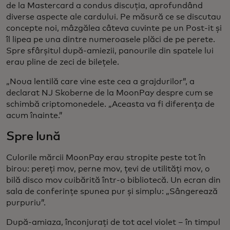
de la Mastercard a condus discuția, aprofundând
diverse aspecte ale cardului. Pe măsură ce se discutau
concepte noi, mâzgălea câteva cuvinte pe un Post-it și
îl lipea pe una dintre numeroasele plăci de pe perete.
Spre sfârșitul după-amiezii, panourile din spatele lui
erau pline de zeci de bilețele.
„Noua lentilă care vine este cea a grajdurilor”, a
declarat NJ Skoberne de la MoonPay despre cum se
schimbă criptomonedele. „Aceasta va fi diferența de
acum înainte.”
Spre lună
Culorile mărcii MoonPay erau stropite peste tot în
birou: pereți mov, perne mov, țevi de utilități mov, o
bilă disco mov cuibărită într-o bibliotecă. Un ecran din
sala de conferințe spunea pur și simplu: „Sângerează
purpuriu”.
După-amiaza, înconjurați de tot acel violet – în timpul