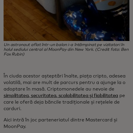
Un astronaut aflat într-un balon i-a întâmpinat pe vizitatori în
holul sediului central al MoonPay din New York. (Credit foto: Ben
Fox Rubin)
În ciuda acestor așteptări înalte, piața cripto, adesea
volatilă, mai are mult de parcurs pentru a ajunge la o
adoptare în masă. Criptomonedele au nevoie de
simplitatea, securitatea, scalabilitatea și fiabilitatea
pe
care le oferă deja băncile tradiționale și rețelele de
carduri.
Aici intră în joc parteneriatul dintre Mastercard și
MoonPay.