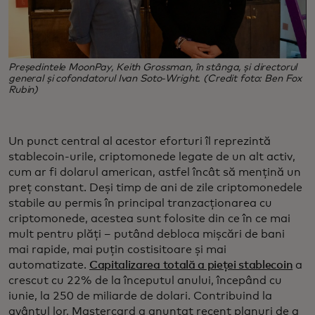
Președintele MoonPay, Keith Grossman, în stânga, și directorul
general și cofondatorul Ivan Soto-Wright. (Credit foto: Ben Fox
Rubin)
Un punct central al acestor eforturi îl reprezintă
stablecoin-urile, criptomonede legate de un alt activ,
cum ar fi dolarul american, astfel încât să mențină un
preț constant. Deși timp de ani de zile criptomonedele
stabile au permis în principal tranzacționarea cu
criptomonede, acestea sunt folosite din ce în ce mai
mult pentru plăți – putând debloca mișcări de bani
mai rapide, mai puțin costisitoare și mai
automatizate.
Capitalizarea totală a pieței stablecoin
a
crescut cu 22% de la începutul anului, începând cu
iunie, la 250 de miliarde de dolari. Contribuind la
avântul lor, Mastercard a anunțat recent planuri de a