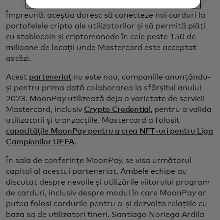
Împreună, aceștia doresc să conecteze noi carduri la
portofelele cripto ale utilizatorilor și să permită plăți
cu stablecoin și criptomonede în cele peste 150 de
milioane de locații unde Mastercard este acceptat
astăzi.
Acest
parteneriat
nu este nou, companiile anunțându-
și pentru prima dată colaborarea la sfârșitul anului
2023. MoonPay utilizează deja o varietate de servicii
Mastercard, inclusiv
Crypto Credential,
pentru a valida
utilizatorii și tranzacțiile. Mastercard a folosit
capacitățile MoonPay pentru a crea NFT-uri pentru Liga
Campionilor UEFA
.
În sala de conferințe MoonPay, se visa următorul
capitol al acestui parteneriat. Ambele echipe au
discutat despre nevoile și utilizările viitorului program
de carduri, inclusiv despre modul în care MoonPay ar
putea folosi cardurile pentru a-și dezvolta relațiile cu
baza sa de utilizatori tineri. Santiago Noriega Ardila