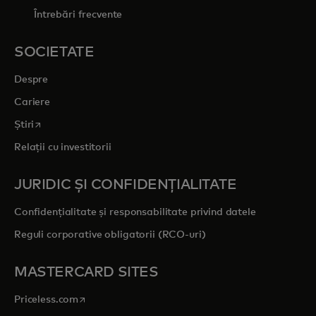
Întrebări frecvente
SOCIETATE
Despre
Cariere
opens in a new tab
Știri
Relații cu investitorii
JURIDIC ȘI CONFIDENȚIALITATE
Confidențialitate și responsabilitate privind datele
Reguli corporative obligatorii (RCO-uri)
MASTERCARD SITES
opens in a new tab
Priceless.com