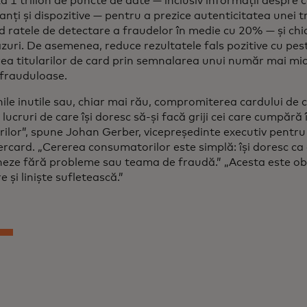
 1 trilion de puncte de date — inclusiv informații despre co
nți și dispozitive — pentru a prezice autenticitatea unei tr
d ratele de detectare a fraudelor în medie cu 20% — și chi
azuri. De asemenea, reduce rezultatele fals pozitive cu p
ea titularilor de card prin semnalarea unui număr mai mic 
 frauduloase.
nile inutile sau, chiar mai rău, compromiterea cardului de 
 lucruri de care își doresc să-și facă griji cei care cumpără
ilor”, spune Johan Gerber, vicepreședinte executiv pentru 
rcard. „Cererea consumatorilor este simplă: își doresc ca 
neze fără probleme sau teama de fraudă.” „Acesta este obi
e și liniște sufletească.”