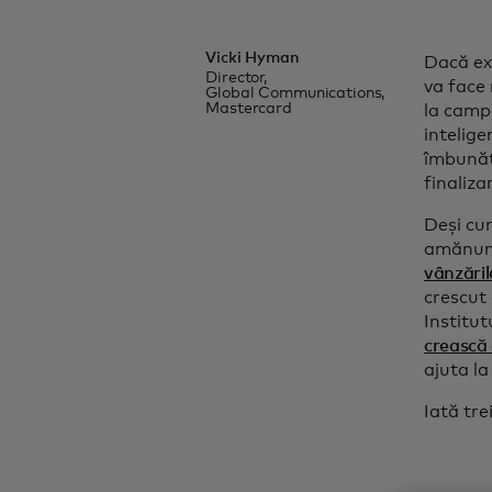
Vicki Hyman
Dacă exi
Director,
va face 
Global Communications,
Mastercard
la camp
intelige
îmbunăt
finaliza
Deși cum
amănuntu
vânzăril
crescut
Institu
crească
ajuta la
Iată tre