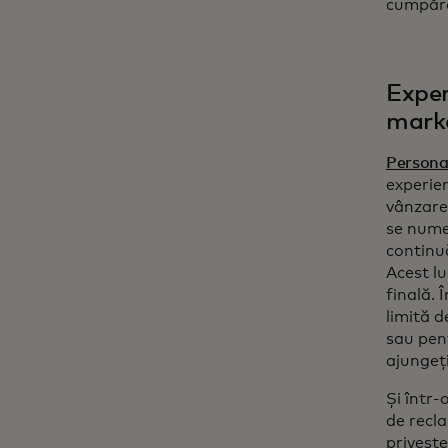
cumpără
Exper
marke
Persona
experie
vânzare 
se numeș
continuă
Acest lu
finală. 
limită d
sau pent
ajungeți
Și într
de recla
privește