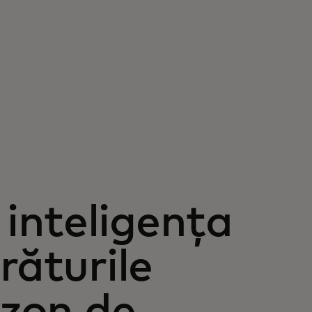
inteligența
răturile