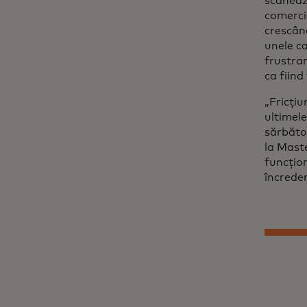
scanează
comercia
crescân
unele c
frustrar
ca fiind
„Fricțiu
ultimele
sărbător
la Maste
funcțio
încreder