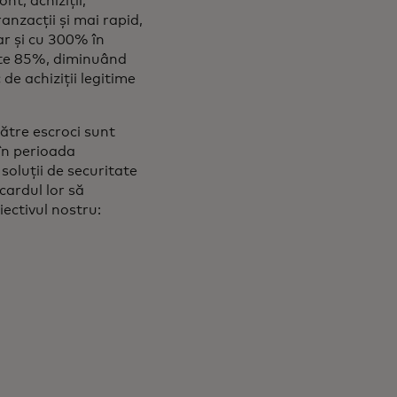
nt, achiziții,
anzacții și mai rapid,
ar și cu 300% în
este 85%, diminuând
de achiziții legitime
către escroci sunt
 în perioada
soluții de securitate
cardul lor să
ectivul nostru: