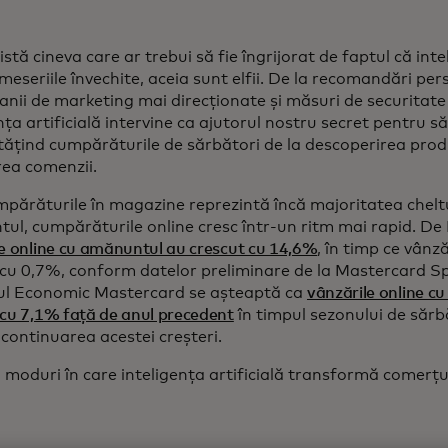
stă cineva care ar trebui să fie îngrijorat de faptul că inteli
meseriile învechite, aceia sunt elfii. De la recomandări pe
anii de marketing mai direcționate și măsuri de securitate
nța artificială intervine ca ajutorul nostru secret pentru să
ățind cumpărăturile de sărbători de la descoperirea prod
rea comenzii.
părăturile în magazine reprezintă încă majoritatea cheltui
l, cumpărăturile online cresc într-un ritm mai rapid. De 
e online cu amănuntul au crescut cu 14,6%
, în timp ce vânz
 cu 0,7%, conform datelor preliminare de la Mastercard Sp
tul Economic Mastercard se așteaptă ca
vânzările online c
 cu 7,1% față de anul precedent
în timpul sezonului de sărbă
 continuarea acestei creșteri.
i moduri în care inteligența artificială transformă comerțul