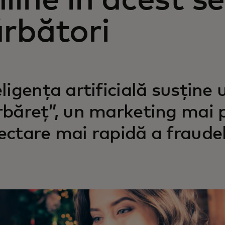
line în acest s
ărbători
eligența artificială susține
rbăreț”, un marketing mai p
ectare mai rapidă a fraudel