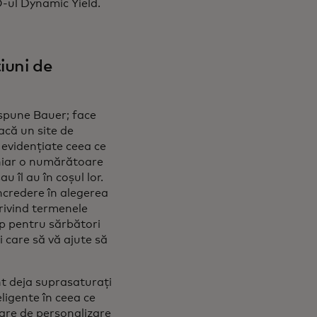
O-ul Dynamic Yield.
iuni de
spune Bauer; face
acă un site de
 evidențiate ceea ce
 chiar o numărătoare
u îl au în coșul lor.
încredere în alegerea
privind termenele
imp pentru sărbători
i care să vă ajute să
nt deja suprasaturați
ligente în ceea ce
oare de personalizare