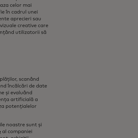
aza celor mai
fie în cadrul unei
ente aprecieri sau
vizuale creative care
nțând utilizatorii să
 plăților, scanând
ând încălcări de date
ime și evaluând
nța artificială a
za potențialelor
ile noastre sunt și
o
al companiei