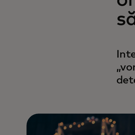
on
s
Int
„vo
det