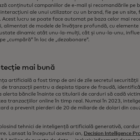
ză conținutul campaniilor de e-mail și recomandările pe b
interacțiuni ale unui utilizator cu un brand, fie pe un site, 
i. Acest lucru se poate face automat pe baza celor mai rec
ii, alimentat de modele de învățare profundă, cu elemente 
justate dinamic atât unu-la-mulți, cât și unu-la-unu, influe
c pe „cumpără” în loc de „dezabonare”.
tecție mai bună
nța artificială a fost timp de ani de zile secretul securității
 de tranzacții pentru a depista tipare de fraudă, identific
 alerta băncile înainte ca titularii de carduri să cadă vict
tea tranzacțiilor online în timp real. Numai în 2023, intelige
rd a prevenit pierderi de 20 de miliarde de dolari din cau
losind tehnici de inteligență artificială generativă, cardur
re. Lansat la începutul acestui an,
Decision Intelligence Pr