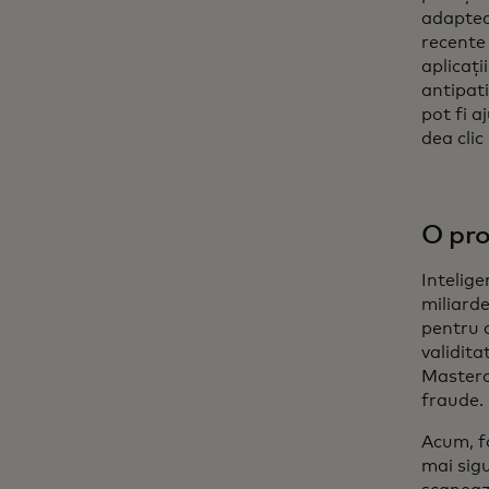
adaptea
recente 
aplicați
antipat
pot fi a
dea cli
O pro
Intelige
miliarde
pentru a
validita
Masterca
fraude.
Acum, fo
mai sigu