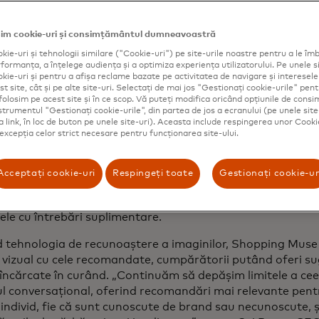
istent personal de cumpărături — chiar ș
ti cel care cumpără cadouri
im cookie-uri și consimțământul dumneavoastră
kie-uri și tehnologii similare ("Cookie-uri") pe site-urile noastre pentru a le îmb
tre noi avem darul de a oferi cadouri; altora ne lipsește ta
ormanța, a înțelege audiența și a optimiza experiența utilizatorului. Pe unele si
nalizare bazate pe inteligență artificială ajută deja bran
kie-uri și pentru a afișa reclame bazate pe activitatea de navigare și interesele u
t site, cât și pe alte site-uri. Selectați de mai jos "Gestionați cookie-urile" pent
ic să își adapteze experiențele de cumpărături la preferin
folosim pe acest site și în ce scop. Vă puteți modifica oricând opțiunile de con
ale. Dar ce se întâmplă cu cei dragi nouă? În urmă cu un a
nstrumentul "Gestionați cookie-urile", din partea de jos a ecranului (pe unele site
ard
a lansat
Shopping Muse
, un asistent personal cu inteli
ca link, în loc de buton pe unele site-uri). Aceasta include respingerea unor Cooki
 excepția celor strict necesare pentru funcționarea site-ului.
părătorii pot vorbi prin intermediul unei interfețe de chat
ionează cu consumatorii prin conversații în limbaj natura
i specifice pentru a găsi pachetele de produse potrivite, i
Acceptați cookie-uri
Respingeți toate
Gestionați cookie-ur
turi pentru dvs. sau pentru altcineva. De exemplu, cineva
u ar trebui să-i dau fiului meu de 15 ani de sărbători?” și
ele cu întrebări suplimentare.
d tehnologia de recunoaștere a imaginilor, Shopping Muse 
e vizual cu cele recomandate, cumpărătorii putând oferi su
 încărcate în curând. „Continuăm să depășim limitele a cee
l conversațional, oferind recomandări mai relevante pentr
 individ, fie că sunt cunoscute de brand sau necunoscute, 