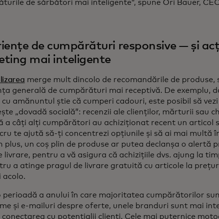
turile de sărbători mai inteligente”, spune Ori Bauer, CE
iențe de cumpărături responsive — și acț
ting mai inteligente
lizarea
merge mult dincolo de recomandările de produse, 
nța generală de cumpărături mai receptivă. De exemplu, d
cu amănuntul știe că cumperi cadouri, este posibil să vezi
te „dovadă socială”: recenzii ale clienților, mărturii sau
 a câți alți cumpărători au achiziționat recent un articol sa
cru te ajută să-ți concentrezi opțiunile și să ai mai multă 
În plus, un coș plin de produse ar putea declanșa o alertă 
e livrare, pentru a vă asigura că achizițiile dvs. ajung la t
ru a atinge pragul de livrare gratuită cu articole la prețur
 acolo.
-o perioadă a anului în care majoritatea cumpărătorilor su
me și e-mailuri despre oferte, unele branduri sunt mai inte
 conectarea cu potențialii clienți. Cele mai puternice mot