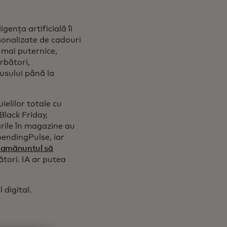
gența artificială îi
rsonalizate de cadouri
 mai puternice,
rbători,
usului până la
elilor totale cu
Black Friday,
ările în magazine au
endingPulse, iar
u amănuntul să
tori. IA ar putea
 digital.