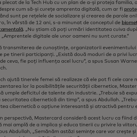
 plecat de la Tech Hub cu un plan de a-și proteja familia, 
 despre cum să-și curețe amprenta digitală, cum ar fi
prote
ând sunt pe rețelele de socializare și crearea de parole onl
ro, în vârstă de 12 ani, s-a minunat de conceptul de
biomet
tamentală
. „Nu știam că poți urmări identitatea cuiva dup
. „Amprentele digitale ale unor oameni nu sunt curate.”
ă transmiterea de cunoștințe, organizatorii evenimentului 
 pe tinerii participanți. „Există două moduri de a privi lucrur
de ceva, fie poți influența acel lucru”, a spus Susan Warn
ch.
ch ajută tinerele femei să realizeze că ele pot fi cele care 
zentarea lor la posibilitățile securității cibernetice, Master
să umple deficitul de talente din industrie. „Trebuie să ex
a securitatea cibernetică din timp”, a spus Abdullah. „Treb
tea cibernetică o opțiune interesantă și atractivă pentru e
în perspectivă, Mastercard consideră acest lucru ca fiind 
vă mai amplă de a implica și educa tinerii cu privire la viito
pus Abdullah, „Semănăm astăzi semințe care vor crește și v