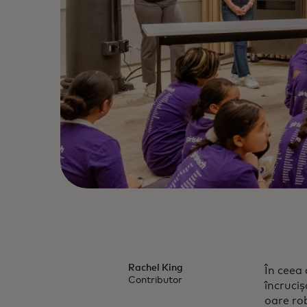
Rachel King
În ceea 
Contributor
încruci
oare rob