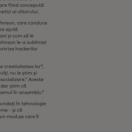
are fiind concepută
tici ai viitorului.
Johnson, care conduce
are ajută
ani și cum să le
ohnson le-a subliniat
potriva hackerilor
e creativitatea lor”,
lți, nu le știm și
 socializare.” Aceste
 dar știm că
stemul în ansamblu.”
fundați în tehnologie
ome - și că
-un mod pe care îl