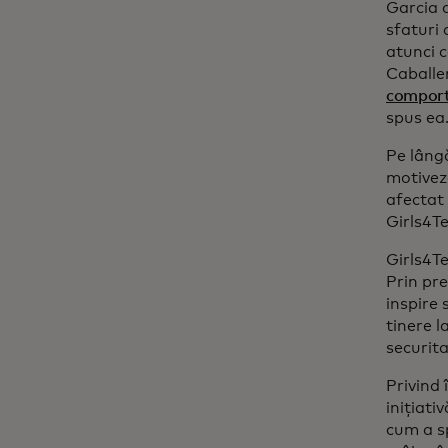
Garcia a
sfaturi
atunci c
Caballe
compor
spus ea
Pe lâng
motiveze
afectat 
Girls4Te
Girls4Te
Prin pre
inspire 
tinere l
securita
Privind 
inițiati
cum a s