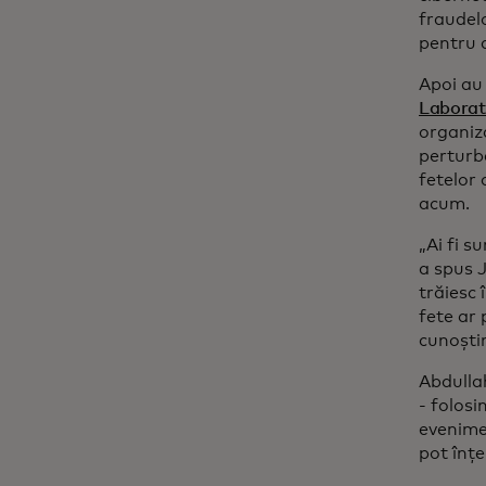
fraudel
pentru a
Apoi au
Laborato
organiza
perturbe
fetelor 
acum.
„Ai fi s
a spus J
trăiesc 
fete ar 
cunoști
Abdullah
- folosi
evenimen
pot înțe