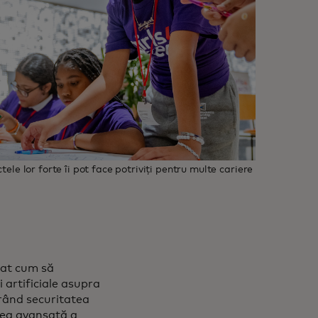
tele lor forte îi pot face potriviți pentru multe cariere
flat cum să
 artificiale asupra
lorând securitatea
area avansată a