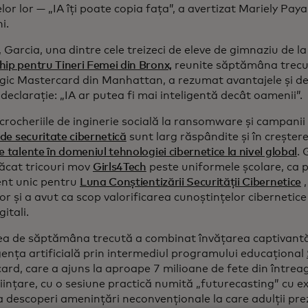
or lor — „IA îți poate copia fața”, a avertizat Mariely Pay
i.
 Garcia, una dintre cele treizeci de eleve de gimnaziu de l
ip pentru Tineri Femei din Bronx,
reunite săptămâna trecut
gic Mastercard din Manhattan, a rezumat avantajele și de
declarație: „IA ar putea fi mai inteligentă decât oamenii”.
crocheriile de inginerie socială la ransomware și campani
e de securitate cibernetică
sunt larg răspândite și în creștere
e talente în domeniul tehnologiei cibernetice la nivel global
. 
ăcat tricouri mov
Girls4Tech
peste uniformele școlare, ca p
nt unic pentru
Luna Conștientizării Securității Cibernetice
,
lor și a avut ca scop valorificarea cunoștințelor cibernetice
gitali.
rea de săptămâna trecută a combinat învățarea captivantă
igența artificială prin intermediul programului educațional
rd, care a ajuns la aproape 7 milioane de fete din întreag
ființare, cu o sesiune practică numită „futurecasting” cu ex
 descoperi amenințări neconvenționale la care adulții prez