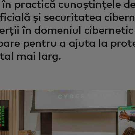
 în practică cunoștințele d
ificială și securitatea cibe
erții în domeniul cibernetic 
toare pentru a ajuta la pro
ital mai larg.