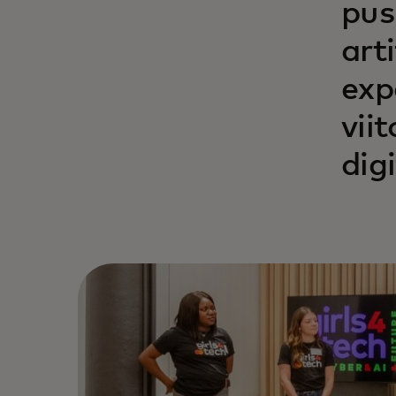
pus
art
exp
vii
dig