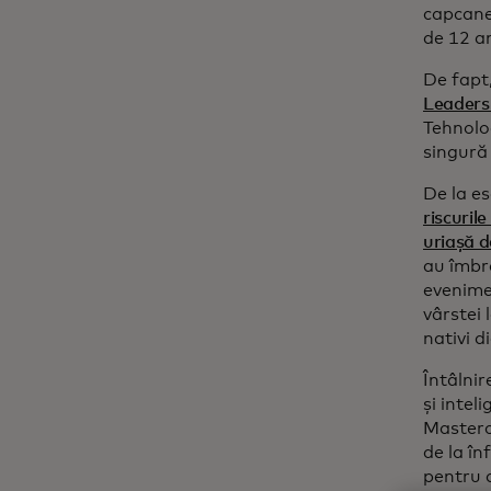
capcanel
de 12 an
De fapt,
Leadersh
Tehnolo
singură 
De la es
riscuril
uriașă d
au îmbr
evenime
vârstei 
nativi di
Întâlni
și intel
Masterca
de la în
pentru a