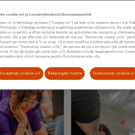
 nu spun: «Nu așa funcționează lumea» sau «Nu așa funcț
im cookie-uri și consimțământul dumneavoastră
iile»”, a spus Alissa „Dr. Jay” Abdullah, directorul adjunct 
kie-uri și tehnologii similare ("Cookie-uri") pe site-urile noastre pentru a le îmb
rd. „Sunt pline de idei și este responsabilitatea noastră s
ormanța, a înțelege audiența și a optimiza experiența utilizatorului. Pe unele si
kie-uri și pentru a afișa reclame bazate pe activitatea de navigare și interesele u
are și să ne gândim cum s-ar putea materializa în viitor.”
t site, cât și pe alte site-uri. Selectați de mai jos "Gestionați cookie-urile" pent
folosim pe acest site și în ce scop. Vă puteți modifica oricând opțiunile de con
nstrumentul "Gestionați cookie-urile", din partea de jos a ecranului (pe unele site
ca link, în loc de buton pe unele site-uri). Aceasta include respingerea unor Cooki
 excepția celor strict necesare pentru funcționarea site-ului.
Acceptați cookie-uri
Respingeți toate
Gestionați cookie-ur