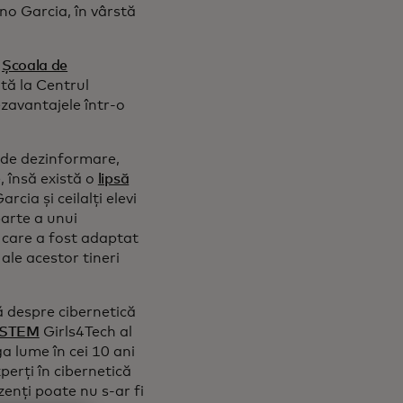
ano Garcia, în vârstă
a
Școala de
ă la Centrul
zavantajele într-o
i de dezinformare,
, însă există o
lipsă
Garcia și ceilalți elevi
arte a unui
 care a fost adaptat
 ale acestor tineri
 despre cibernetică
STEM
Girls4Tech al
a lume în cei 10 ani
perți în cibernetică
enți poate nu s-ar fi