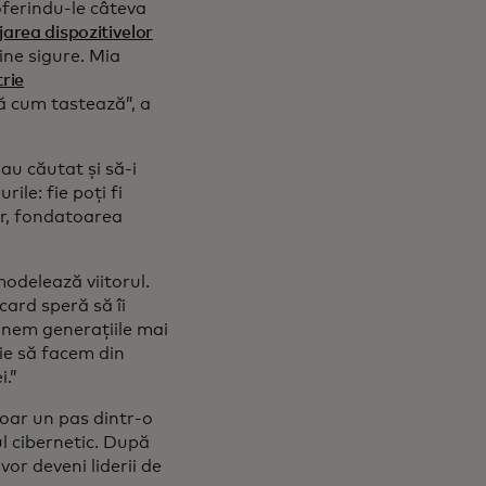
oferindu-le câteva
jarea dispozitivelor
ine sigure. Mia
rie
ă cum tastează”, a
au căutat și să-i
ile: fie poți fi
er, fondatoarea
modelează viitorul.
card speră să îi
punem generațiile mai
uie să facem din
i.”
doar un pas dintr-o
rul cibernetic. După
or deveni liderii de