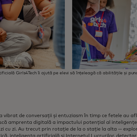
icială Girls4Tech îi ajută pe elevi să înțeleagă că abilitățile și punc
a vibrat de conversații și entuziasm în timp ce fetele au a
că amprenta digitală a impactului potențial al inteligenței
e zi cu zi. Au trecut prin rotație de la o stație la alta — exp
ică, inteligența artificială și Internetul Lucrurilor, detect