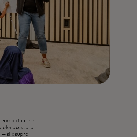
teau picioarele
lului acestora —
e — și asupra