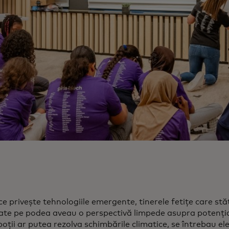
ce privește tehnologiile emergente, tinerele fetițe care stă
șate pe podea aveau o perspectivă limpede asupra potenția
oții ar putea rezolva schimbările climatice, se întrebau el