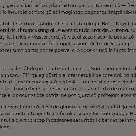
or, igiena cibernetică și biometria comportamentală — fiec
 le încuraja pe fete să se imagineze ca profesioniștii ciberne
 stat de vorbă cu Abdullah și cu futurologul Brian David 
rul de Threatcasting al Universității de Stat din Arizona
, c
țiile, inclusiv Mastercard, să vizualizeze riscurile peste 10 
 sau să le atenueze. În timpul sesiunii de futurecasting, J
că nu sunt participante pasive, ci o voce critică în lupta îm
urprins de cât de pricepuți sunt tinerii.” „Sunt mereu uimit d
ohnson. „Ei înțeleg părți ale internetului pe care noi, ca adu
într-o lume în care există pericole — online și pe rețelele de
putea foarte bine să fie viitoarea noastră forță de muncă,
nțele lor acumulate astăzi ne pot ajuta să protejăm ecosi
 a menționat că elevii de gimnaziu de astăzi sunt deja cu
nd asistenți inteligenți artificiali precum Siri sau Google H
tul a avut ca scop încadrarea securității cibernetice într
lege.