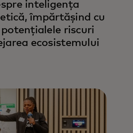
espre inteligența
rnetică, împărtășind cu
potențialele riscuri
tejarea ecosistemului