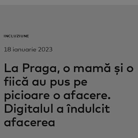
Pentru tine
Pentru companii
INCLUZIUNE
18 ianuarie 2023
Pentru întreaga lume
La Praga, o mamă și o
Pentru inovatori
fiică au pus pe
Știri și tendințe
picioare o afacere.
Digitalul a îndulcit
afacerea