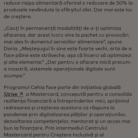
reduce risipa alimentară oferind o reducere de 50% la
produsele nevândute la sfârșitul zilei. Dar mai este loc
de creștere.
„Cauți în permanență modalități de a-ți optimiza
afacerea, dar acest lucru vine la pachet cu provocări,
mai ales în domeniul serviciilor alimentare”, spune
Daria. „Meșteșugul în sine este foarte vechi, arta de a
face pâine este străveche, așa că încerci să optimizezi
și alte elemente.” „Dar pentru o afacere mică precum
a noastră, sistemele operaționale digitale sunt
scumpe.”
Programul Cehia face parte din inițiativa globală
opens in a new tab
Strive
a Mastercard, concepută pentru a consolida
reziliența financiară a întreprinderilor mici, sprijinind
redresarea și creșterea acestora ca răspuns la
pandemie prin digitalizarea plăților și operațiunilor,
dezvoltarea competențelor, mentorat și un acces mai
bun la finanțare. Prin intermediul Centrului
Mastercard pentru Creștere Incluzivă și al