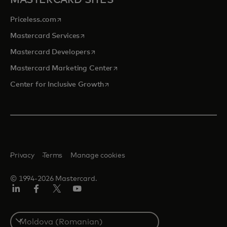
opens in a new tab
Priceless.com
opens in a new tab
Mastercard Services
opens in a new tab
Mastercard Developers
opens in a new tab
Mastercard Marketing Center
opens in a new tab
Center for Inclusive Growth
Privacy
Terms
Manage cookies
© 1994-2026 Mastercard.
Linkedin
Facebook
Twitter/X
Youtube
Select
a