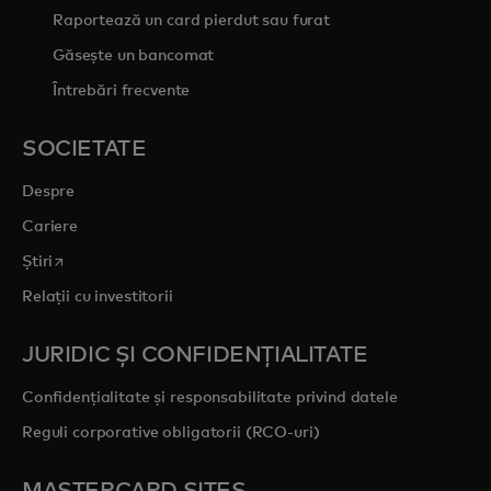
Raportează un card pierdut sau furat
Găsește un bancomat
Întrebări frecvente
SOCIETATE
Despre
Cariere
opens in a new tab
Știri
Relații cu investitorii
JURIDIC ȘI CONFIDENȚIALITATE
Confidențialitate și responsabilitate privind datele
Reguli corporative obligatorii (RCO-uri)
MASTERCARD SITES