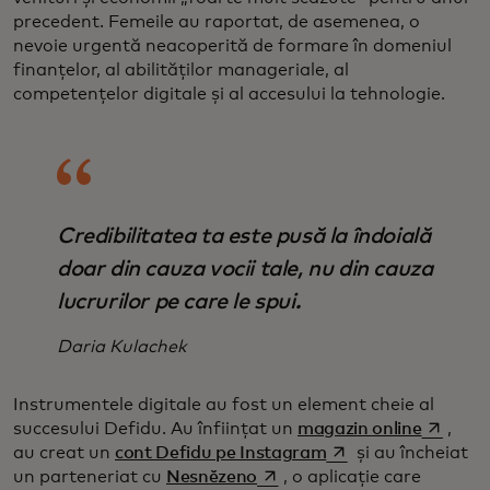
precedent. Femeile au raportat, de asemenea, o
nevoie urgentă neacoperită de formare în domeniul
finanțelor, al abilităților manageriale, al
competențelor digitale și al accesului la tehnologie.
Credibilitatea ta este pusă la îndoială
doar din cauza vocii tale, nu din cauza
lucrurilor pe care le spui.
Daria Kulachek
Instrumentele digitale au fost un element cheie al
opens in
succesului Defidu. Au înființat un
magazin online
,
opens in a new tab
au creat un
cont Defidu pe Instagram
și au încheiat
opens in a new tab
un parteneriat cu
Nesnězeno
, o aplicație care