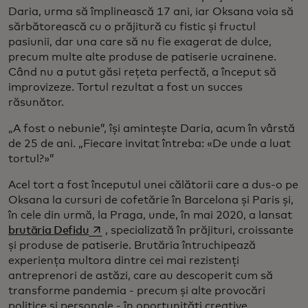
Daria, urma să împlinească 17 ani, iar Oksana voia să
sărbătorească cu o prăjitură cu fistic și fructul
pasiunii, dar una care să nu fie exagerat de dulce,
precum multe alte produse de patiserie ucrainene.
Când nu a putut găsi rețeta perfectă, a început să
improvizeze. Tortul rezultat a fost un succes
răsunător.
„A fost o nebunie”, își amintește Daria, acum în vârstă
de 25 de ani. „Fiecare invitat întreba: «De unde a luat
tortul?»”
Acel tort a fost începutul unei călătorii care a dus-o pe
Oksana la cursuri de cofetărie în Barcelona și Paris și,
în cele din urmă, la Praga, unde, în mai 2020, a lansat
opens in a new tab
brutăria Defidu
, specializată în prăjituri, croissante
și produse de patiserie. Brutăria întruchipează
experiența multora dintre cei mai rezistenți
antreprenori de astăzi, care au descoperit cum să
transforme pandemia - precum și alte provocări
politice și personale - în oportunități creative.