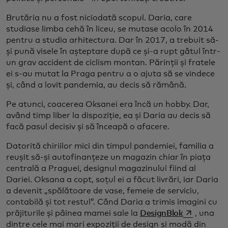
Brutăria nu a fost niciodată scopul. Daria, care
studiase limba cehă în liceu, se mutase acolo în 2014
pentru a studia arhitectura. Dar în 2017, a trebuit să-
și pună visele în așteptare după ce și-a rupt gâtul într-
un grav accident de ciclism montan. Părinții și fratele
ei s-au mutat la Praga pentru a o ajuta să se vindece
și, când a lovit pandemia, au decis să rămână.
Pe atunci, coacerea Oksanei era încă un hobby. Dar,
având timp liber la dispoziție, ea și Daria au decis să
facă pasul decisiv și să înceapă o afacere.
Datorită chiriilor mici din timpul pandemiei, familia a
reușit să-și autofinanțeze un magazin chiar în piața
centrală a Praguei, designul magazinului fiind al
Dariei. Oksana a copt, soțul ei a făcut livrări, iar Daria
a devenit „spălătoare de vase, femeie de serviciu,
contabilă și tot restul”. Când Daria a trimis imagini cu
opens in a 
prăjiturile și pâinea mamei sale la
DesignBlok
, una
dintre cele mai mari expoziții de design și modă din