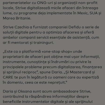
parteneriatelor cu ONG-uri și organizații non-profit
locale, Strive digitalizează micile afaceri din întreaga
lume, cu programe deja implementate în Mexic, SUA și
Marea Britanie.
Strive Czechia a furnizat companiei Defidu o serie de
soluții digitale pentru a optimiza afacerea și oferă
ambelor companii servicii esențiale de asistență, cum
ar fi mentorat și traininguri.
„Este ca o platformă «one-stop shop» unde
proprietarii de afaceri pot obține mai ușor informații,
instrumente, cunoștințe și îndrumări cu privire la
principalele probleme precum digitalizarea, finanțarea
și sprijinul reciproc”, spune Daria. „Și Mastercard și
CARE te pun în legătură cu oameni care au expertiză
în domeniu, ceea ce este neprețuit.”
Daria și Oksana sunt acum ambasadoare Strive,
contribuind la răspândirea informațiilor despre
beneficiile instrumentelor digitale și ale sprijinului