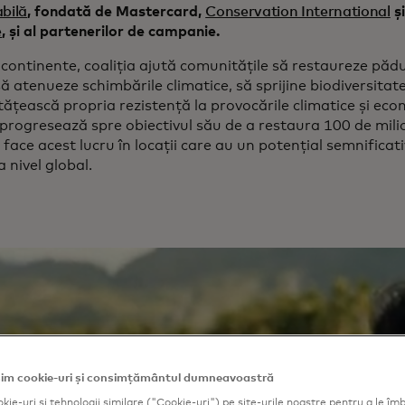
bilă
, fondată de Mastercard,
Conservation International
ș
e
, și al partenerilor de campanie.
continente, coaliția ajută comunitățile să restaureze pădur
 să atenueze schimbările climatice, să sprijine biodiversitatea
ățească propria rezistență la provocările climatice și ec
 progresează spre obiectivul său de a restaura 100 de mili
face acest lucru în locații care au un potențial semnifica
a nivel global.
im cookie-uri și consimțământul dumneavoastră
kie-uri și tehnologii similare ("Cookie-uri") pe site-urile noastre pentru a le îmb