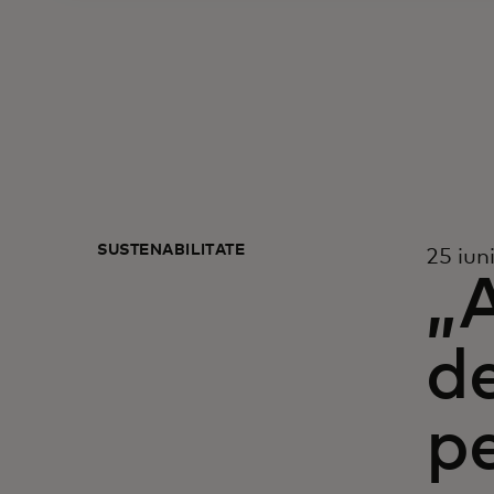
SUSTENABILITATE
25 iun
„A
d
pe