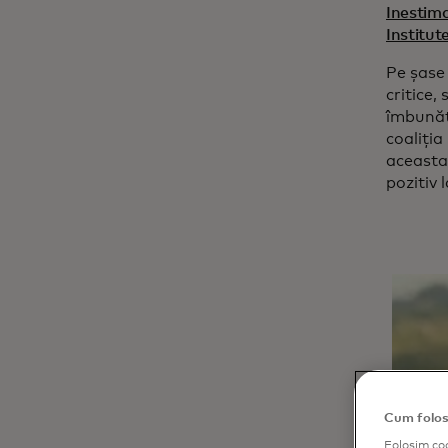
Inestima
Institut
Pe șase 
critice,
îmbunăt
coaliția
aceasta 
pozitiv l
Cum folos
Folosim coo