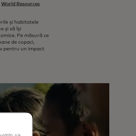
i
World Resources
ile și habitatele
 și să își
onomice. Pe măsură ce
oane de copaci,
tiv pentru un impact
unătăți, a le