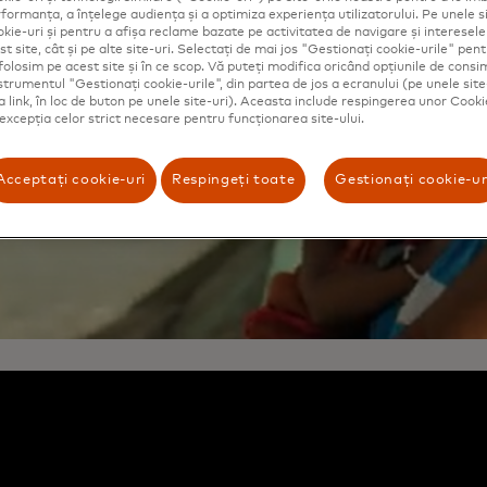
ormanța, a înțelege audiența și a optimiza experiența utilizatorului. Pe unele si
kie-uri și pentru a afișa reclame bazate pe activitatea de navigare și interesele u
t site, cât și pe alte site-uri. Selectați de mai jos "Gestionați cookie-urile" pent
folosim pe acest site și în ce scop. Vă puteți modifica oricând opțiunile de con
nstrumentul "Gestionați cookie-urile", din partea de jos a ecranului (pe unele site
ca link, în loc de buton pe unele site-uri). Aceasta include respingerea unor Cooki
 excepția celor strict necesare pentru funcționarea site-ului.
Acceptați cookie-uri
Respingeți toate
Gestionați cookie-ur