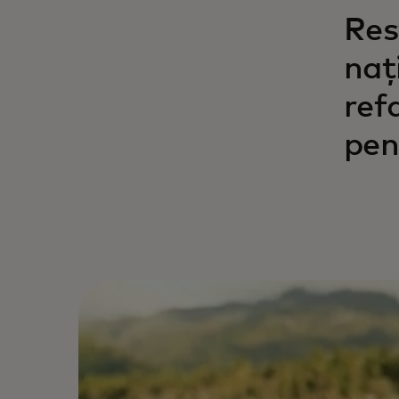
Res
naț
ref
pen