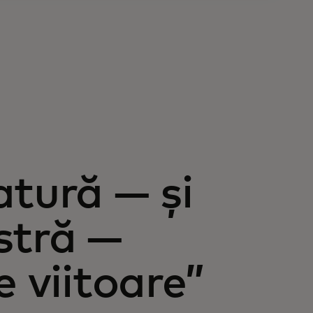
atură — și
stră —
e viitoare”