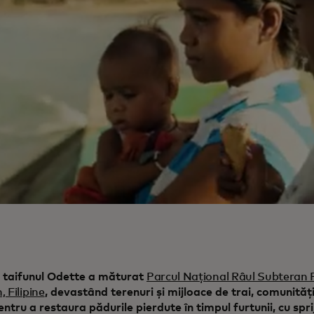
 taifunul Odette a măturat
Parcul Național Râul Subteran 
 Filipine
, devastând terenuri și mijloace de trai, comunități
entru a restaura pădurile pierdute în timpul furtunii, cu spri