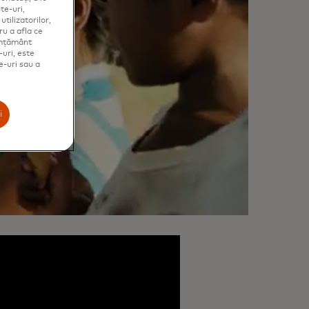
te-uri,
tilizatorilor,
ru a afla ce
simțământ
-uri, este
e-uri sau a
i