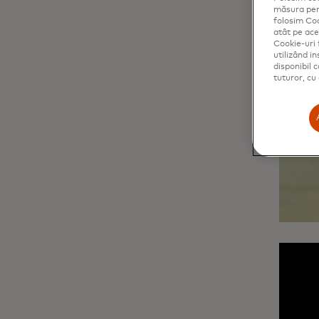
măsura perf
folosim Coo
atât pe aces
Cookie-uri 
utilizând i
disponibil 
tuturor, cu