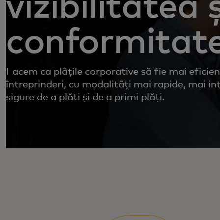
vizibilitatea ș
conformitat
Facem ca plățile corporative să fie mai eficie
întreprinderi, cu modalități mai rapide, mai in
sigure de a plăti și de a primi plăți.