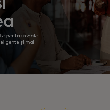
i
ea
nte pentru marile
teligente și mai