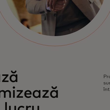
ază
Pr
su
timizează
în
 lucru