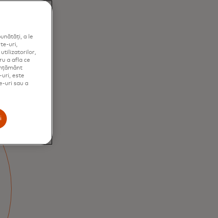
unătăți, a le
te-uri,
tilizatorilor,
ru a afla ce
simțământ
-uri, este
e-uri sau a
i