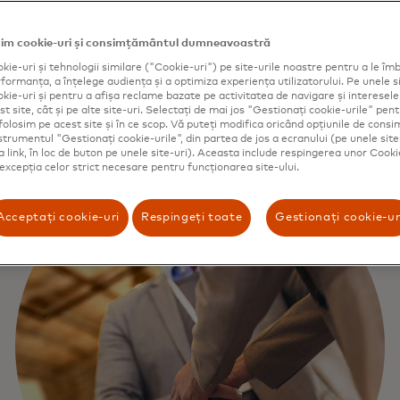
im cookie-uri și consimțământul dumneavoastră
kie-uri și tehnologii similare ("Cookie-uri") pe site-urile noastre pentru a le îmb
ormanța, a înțelege audiența și a optimiza experiența utilizatorului. Pe unele si
kie-uri și pentru a afișa reclame bazate pe activitatea de navigare și interesele u
t site, cât și pe alte site-uri. Selectați de mai jos "Gestionați cookie-urile" pent
folosim pe acest site și în ce scop. Vă puteți modifica oricând opțiunile de con
nstrumentul "Gestionați cookie-urile", din partea de jos a ecranului (pe unele site
ca link, în loc de buton pe unele site-uri). Aceasta include respingerea unor Cooki
 excepția celor strict necesare pentru funcționarea site-ului.
Acceptați cookie-uri
Respingeți toate
Gestionați cookie-ur