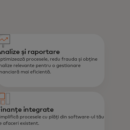
nalize și raportare
ptimizează procesele, redu frauda și obține
nalize relevante pentru o gestionare
inanciară mai eficientă.
inanțe integrate
implifică procesele cu plăți din software-ul tău
e afaceri existent.