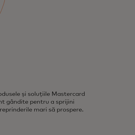
odusele și soluțiile Mastercard
nt gândite pentru a sprijini
treprinderile mari să prospere.