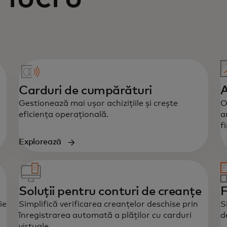
Carduri de cumpărături
A
Gestionează mai ușor achizițiile și crește
O
eficiența operațională.
a
f
Explorează
Soluții pentru conturi de creanțe
F
ie
Simplifică verificarea creanțelor deschise prin
S
înregistrarea automată a plăților cu carduri
d
virtuale.