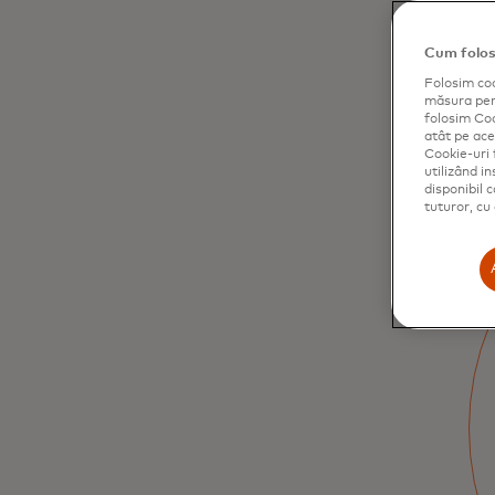
Cum folos
Folosim coo
măsura perf
folosim Coo
atât pe aces
Cookie-uri 
utilizând i
disponibil 
tuturor, cu
Obține mai mult din
acceptarea
cardurilor
Transformă creanțele pentru a economisi
timp, a asigura transparență, a spori