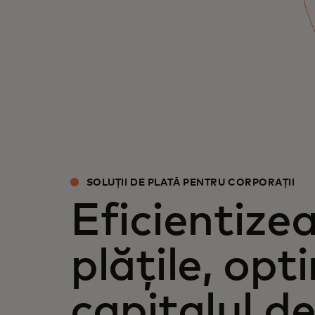
siguranța, a oferi informații - și a beneficia
de plăți anticipate.
SOLUȚII DE PLATĂ PENTRU CORPORAȚII
Eficientize
plățile, op
capitalul de