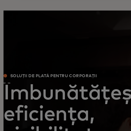
SOLUȚII DE PLATĂ PENTRU CORPORAȚII
Îmbunătățeș
eficiența,