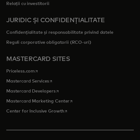
Relații cu investitorii
JURIDIC ȘI CONFIDENȚIALITATE
Confidențialitate și responsabilitate privind datele
Reguli corporative obligatorii (RCO-uri)
MASTERCARD SITES
opens in a new tab
Priceless.com
opens in a new tab
Mastercard Services
opens in a new tab
Mastercard Developers
opens in a new tab
Mastercard Marketing Center
opens in a new tab
Center for Inclusive Growth