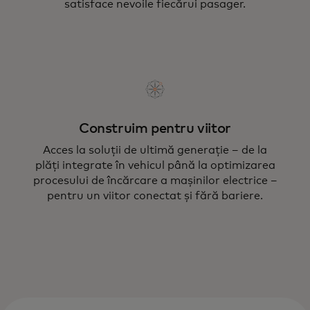
satisface nevoile fiecărui pasager.
Strategia noastră integrată urmărește să
accelereze dezvoltarea soluțiilor de
mobilitate urbană.
Construim pentru viitor
Acces la soluții de ultimă generație – de la
plăți integrate în vehicul până la optimizarea
procesului de încărcare a mașinilor electrice –
pentru un viitor conectat și fără bariere.