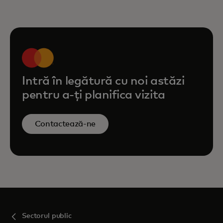
inteligente pentru pasageri, în
colaborare cu guvernele din
întreaga lume
Intră în legătură cu noi astăzi
pentru a-ți planifica vizita
Contactează-ne
Sectorul public