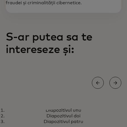
fraudei și criminalității cibernetice.
S-ar putea sa te
intereseze și:
ANALIZE
Diapozitivul unu
Mastercard creează călătorii
Află mai multe
Diapozitivul doi
scalabile, fără obstacole și
Diapozitivul patru