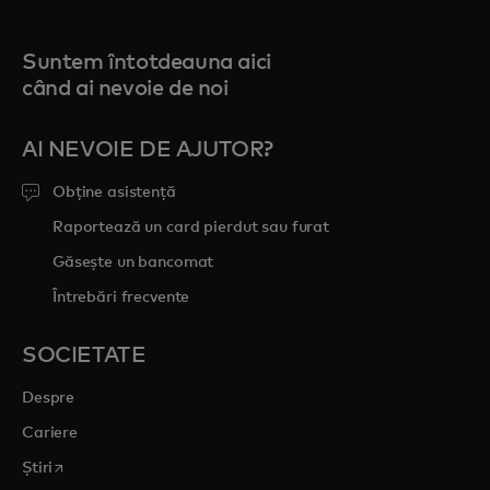
Suntem întotdeauna aici
când ai nevoie de noi
AI NEVOIE DE AJUTOR?
Obține asistență
Raportează un card pierdut sau furat
Găsește un bancomat
Întrebări frecvente
SOCIETATE
Despre
Cariere
opens in a new tab
Știri