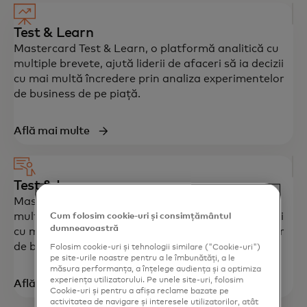
Test & Learn
Mastercard Test & Learn, o platformă analitică cu
multiple brevete, ajută liderii de afaceri să ia decizii
cu mai multă încredere prin analiza experimentelor
de business de pe piață.​
Află mai multe
Test & Learn
Mastercard Test & Learn, o platformă analitică cu
multiple brevete, ajută liderii de afaceri să ia decizii
Cum folosim cookie-uri și consimțământul
dumneavoastră
cu mai multă încredere prin analiza experimentelor
de business de pe piață.​
Folosim cookie-uri și tehnologii similare ("Cookie-uri")
pe site-urile noastre pentru a le îmbunătăți, a le
măsura performanța, a înțelege audiența și a optimiza
experiența utilizatorului. Pe unele site-uri, folosim
Află mai multe
Cookie-uri și pentru a afișa reclame bazate pe
activitatea de navigare și interesele utilizatorilor, atât