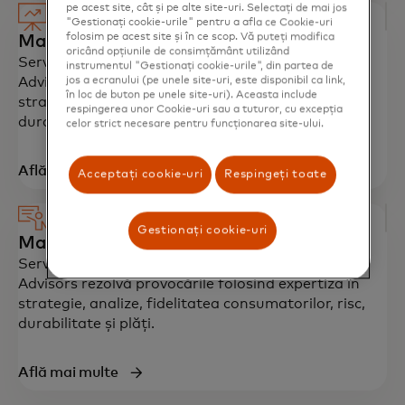
pe acest site, cât și pe alte site-uri. Selectați de mai jos
"Gestionați cookie-urile" pentru a afla ce Cookie-uri
folosim pe acest site și în ce scop. Vă puteți modifica
Mastercard Advisors
oricând opțiunile de consimțământ utilizând
Serviciile de consultanță de business Mastercard
instrumentul "Gestionați cookie-urile", din partea de
Advisors rezolvă provocările folosind expertiza în
jos a ecranului (pe unele site-uri, este disponibil ca link,
în loc de buton pe unele site-uri). Aceasta include
strategie, analize, fidelitatea consumatorilor, risc,
respingerea unor Cookie-uri sau a tuturor, cu excepția
durabilitate și plăți.​
celor strict necesare pentru funcționarea site-ului.
Află mai multe
Acceptați cookie-uri
Respingeți toate
Gestionați cookie-uri
Mastercard Advisors
Serviciile de consultanță de business Mastercard
Advisors rezolvă provocările folosind expertiza în
strategie, analize, fidelitatea consumatorilor, risc,
durabilitate și plăți.​
Află mai multe