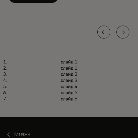
АГЕНТНАЯ КОММЕРЦИЯ
слайд 1
Расширение возможностей
Подробнее
слайд 1
торговцев в новую эру агентной
слайд 2
коммерции
слайд 3
слайд 4
слайд 5
слайд 6
Платежи