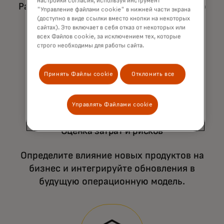
настройки согласия, используя инструмент
Разработайте системы для эффективного
"Управление файлами cookie" в нижней части экрана
управления и контроля реализации
(доступно в виде ссылки вместо кнопки на некоторых
сайтах). Это включает в себя отказ от некоторых или
продуктов.
всех Файлов cookie, за исключением тех, которые
строго необходимы для работы сайта.
Принять Файлы cookie
Отклонить все
Управлять Файлами cookie
Оценка затрат и рисков
Определите влияние новых продуктов на
бизнес и интегрируйте обновления в
будущую операционную модель.