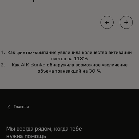
ИСТОРИЯ УСПЕХА
Как финтех-компания увеличила количество активаций
Как Virgin Money привлекла £15
Читать
счетов на 118%
млн через кредитные рассрочки
Как AIK Banka обнаружила возможное увеличение
объема транзакций на 30 %
Главная
Мы всегда рядом, когда тебе
нужна помощь