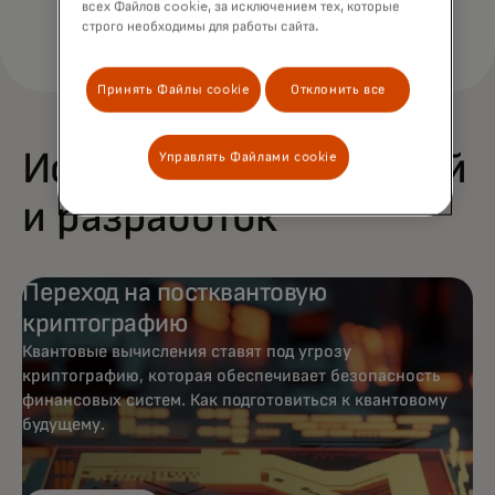
всех Файлов cookie, за исключением тех, которые
строго необходимы для работы сайта.
Принять Файлы cookie
Отклонить все
Истории исследований
Управлять Файлами cookie
и разработок
Переход на постквантовую
криптографию
Квантовые вычисления ставят под угрозу
криптографию, которая обеспечивает безопасность
финансовых систем. Как подготовиться к квантовому
будущему.