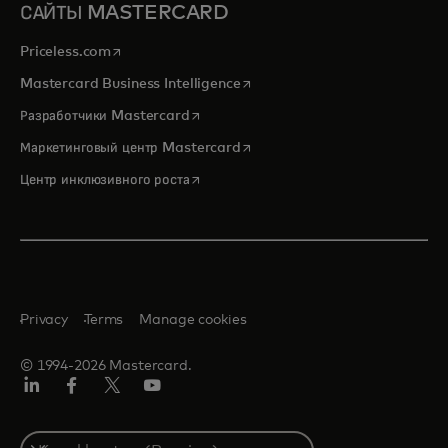
САЙТЫ MASTERCARD
opens in a new tab
Priceless.com
opens in a new tab
Mastercard Business Intelligence
opens in a new tab
Разработчики Mastercard
opens in a new tab
Маркетинговый центр Mastercard
opens in a new tab
Центр инклюзивного роста
Privacy
Terms
Manage cookies
© 1994-2026 Mastercard.
LinkedIn
Facebook
Twitter/X
Youtube
Select