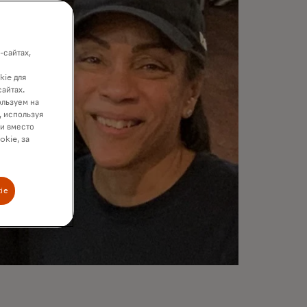
-сайтах,
kie для
сайтах.
ользуем на
, используя
ки вместо
okie, за
ie