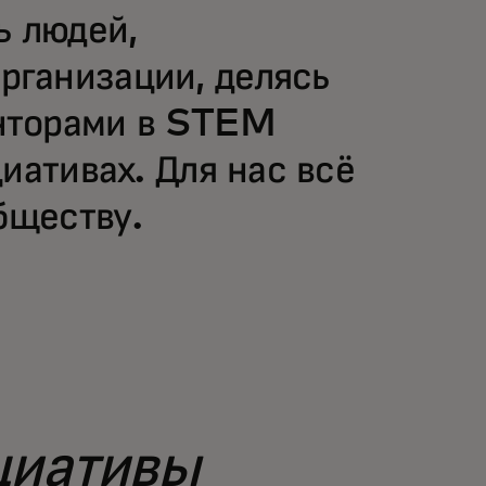
ь людей,
рганизации, делясь
енторами в STEM
иативах. Для нас всё
бществу.
циативы