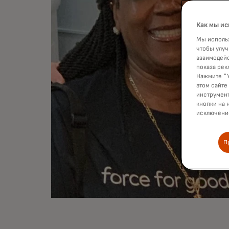
Как мы ис
Мы использ
чтобы улуч
взаимодейс
показа рек
Нажмите "У
этом сайте
инструмент
кнопки на 
исключение
П