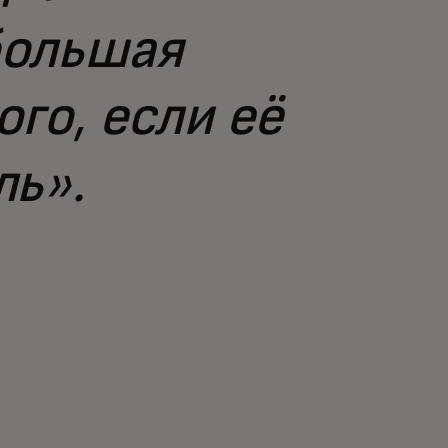
большая
го, если её
ль».