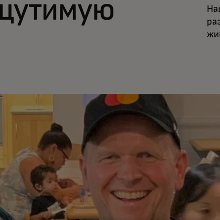
щутимую
На
ра
жи