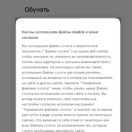
Обучать
Позволяет держателям карт
отслеживать свой углеродный след на
Как мы используем файлы cookie и ваше
основе анализа покупок в разных
согласие
категориях МСС.
Мы используем файлы cookie и аналогичные
технологии ("Файлы cookie") на наших веб-сайтах,
чтобы улучшить их, измерить их производительность,
понять нашу аудиторию и улучшить взаимодействие с
пользователями. На некоторых сайтах мы также
используем Файлы cookie для показа рекламы,
основанной на активности и интересах пользователей
на сайте и других сайтах. Нажмите "Управление
файлами cookie" ниже, чтобы узнать, какие Файлы
cookie мы используем на этом сайте и почему. Вы
всегда можете изменить свои персональные
настройки согласия, используя инструмент
"Управление файлами cookie" в нижней части экрана
(доступно в виде ссылки вместо кнопки на некоторых
сайтах). Это включает в себя отказ от некоторых или
всех Файлов cookie, за исключением тех, которые
строго необходимы для работы сайта.