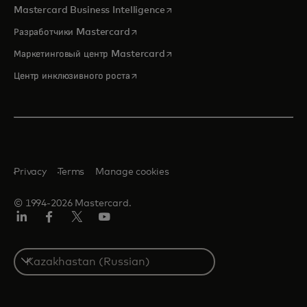
opens in a new tab
Mastercard Business Intelligence
opens in a new tab
Разработчики Mastercard
opens in a new tab
Маркетинговый центр Mastercard
opens in a new tab
Центр инклюзивного роста
Privacy
Terms
Manage cookies
© 1994-2026 Mastercard.
LinkedIn
Facebook
Twitter/X
Youtube
Select
a
country