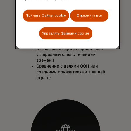
Монитор
Принять Файлы cookie
Отклонить все
Позволяет держателям карт
отслеживать своё поведение с
Управлять Файлами cookie
течением времени.
Отслеживает ориентировочный
углеродный след с течением
времени
Сравнение с целями ООН или
средними показателями в вашей
стране