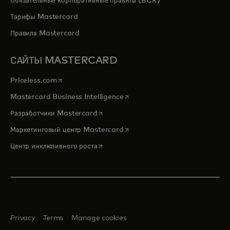
Обязательные корпоративные правила (BCR)
Тарифы Mastercard
Правила Mastercard
САЙТЫ MASTERCARD
opens in a new tab
Priceless.com
opens in a new tab
Mastercard Business Intelligence
opens in a new tab
Разработчики Mastercard
opens in a new tab
Маркетинговый центр Mastercard
opens in a new tab
Центр инклюзивного роста
Privacy
Terms
Manage cookies