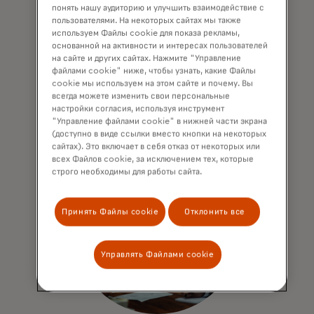
понять нашу аудиторию и улучшить взаимодействие с
которые позволяют оценить прогресс в
пользователями. На некоторых сайтах мы также
сравнении с отраслевыми и рыночными
используем Файлы cookie для показа рекламы,
стандартами. Получайте аналитику и
основанной на активности и интересах пользователей
рекомендации, чтобы опережать
на сайте и других сайтах. Нажмите "Управление
файлами cookie" ниже, чтобы узнать, какие Файлы
конкурентов и достигать выдающихся
cookie мы используем на этом сайте и почему. Вы
результатов.
всегда можете изменить свои персональные
настройки согласия, используя инструмент
"Управление файлами cookie" в нижней части экрана
(доступно в виде ссылки вместо кнопки на некоторых
сайтах). Это включает в себя отказ от некоторых или
всех Файлов cookie, за исключением тех, которые
строго необходимы для работы сайта.
Принять Файлы cookie
Отклонить все
Управлять Файлами cookie