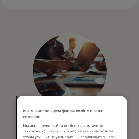
Как мы используем файлы cookie и ваше
согласие
Бенчмаркинг и диагностика
Мы используем файлы cookie и аналогичные
Совершенствуйте свою стратегию с
технологии ("Файлы cookie") на наших веб-сайтах,
помощью индивидуальных решений,
чтобы улучшить их, измерить их производительность,