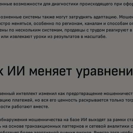
енные возможности для диагностики происходящего при офо
розненные системы также могут затруднять адаптацию. Моше
ыстро меняться, особенно по регионам, каналам и способам о
ены по нескольким системам, продавцы с трудом реагируют в
 или извлекают уроки из результатов в масштабе.
к ИИ меняет уравнен
венный интеллект изменил как предотвращение мошенничеств
цию платежей, но вся его ценность раскрывается только тогд
ости работают вместе.
обнаружения мошенничества на базе ИИ выходят за рамки ста
ь на основе транзакционных паттернов и сетевой аналитики с
обствует более адаптивной оценке рисков. Вместо того чтобы