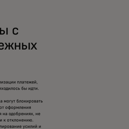
ы с
тежных
мизации платежей,
иходилось бы идти.
а могут блокировать
 от оформления
я на одобрениях, не
и к отклонению.
лирование усилий и