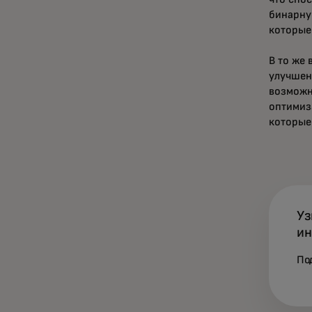
бинарну
которые
В то же 
улучшен
возможн
оптимиз
которые
Уз
ин
По