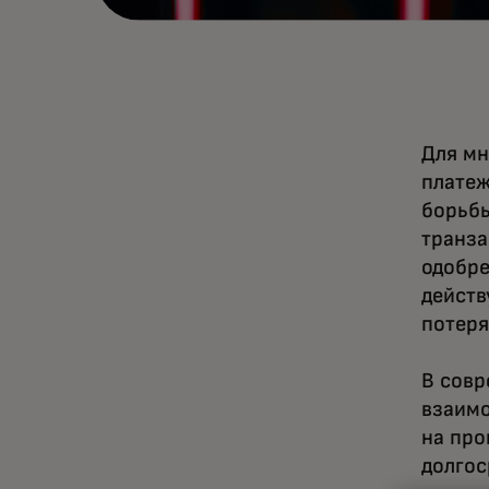
Для мн
платеж
борьб
транза
одобре
действ
потеря
В совр
взаимо
на про
долгос