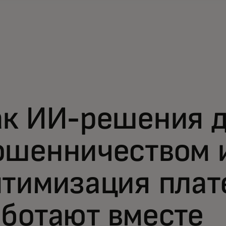
ак ИИ-решения д
ошенничеством 
птимизация пла
ботают вместе