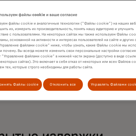
 более нецелесообразно, особенно по мере того,
ические схемы и растут ожидания клиентов.
пользуем файлы cookie и ваше согласие
уем файлы cookie и аналогичные технологии ("Файлы cookie") на наших веб
card Merchant Cloud была разработана для ре
шить их, измерить их производительность, понять нашу аудиторию и улучшить
мы за счет объединения управляемых искусстве
твие с пользователями. На некоторых сайтах мы также используем Файлы coo
ламы, основанной на активности и интересах пользователей на сайте и других 
редств для выявления мошенничества, аутентифи
правление файлами cookie" ниже, чтобы узнать, какие Файлы cookie мы исп
зации платежей в рамках единой, взаимосвязан
 и почему. Вы всегда можете изменить свои персональные настройки согласия
ностями, настраиваемыми в соответствии с пот
 "Управление файлами cookie" в нижней части экрана (доступно в виде ссыл
некоторых сайтах). Это включает в себя отказ от некоторых или всех Файлов co
цов и особенностями рынков. Этот унифицирова
м тех, которые строго необходимы для работы сайта.
ет продавцам защищать транзакции, одновремен
ние эффективности на всех ключевых этапах пл
ринять Файлы cookie
Отклонить все
Управлять Файлами cook
са.