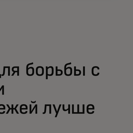
ля борьбы с
и
тежей лучше