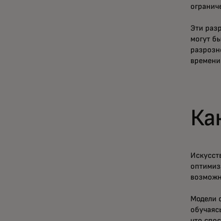
огранич
Эти раз
могут б
разрозн
времени
Ка
Искусст
оптимиза
возможн
Модели 
обучаяс
что спос