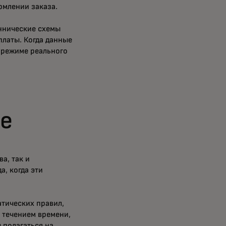
рмлении заказа.
ннические схемы
платы. Когда данные
 режиме реального
ие
а, так и
а, когда эти
тических правил,
 течением времени,
 полагаться на