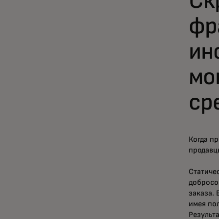
Ск
фр
ин
мо
ср
Когда п
продавц
Статиче
добросо
заказа. 
имея по
Результ