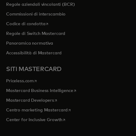
Regole aziendali vincolanti (BCR)
Commissioni di interscambio
si apre in una nuova scheda
Codice di condotta
Regole di Switch Mastercard
Panoramica normativa
Accessibilità di Mastercard
SITI MASTERCARD
si apre in una nuova scheda
Priceless.com
si apre in una nuova scheda
Mastercard Business Intelligence
si apre in una nuova scheda
Mastercard Developers
si apre in una nuova scheda
Centro marketing Mastercard
si apre in una nuova scheda
Center for Inclusive Growth