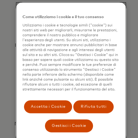
Come utilizziamo i cookie e il tuo consenso
Utilizziamo i cookie e tecnologie simili ("cookie") sui
Programma per dopo o elabora
nostri siti web per migliorarli, misurarne le prestazioni,
quando necessario
comprendere il nostro pubblico e migliorare
l'esperienza degli utenti. Su alcuni siti, utilizziamo i
Pianifica comodamente i pagamenti per date
cookie anche per mostrare annunci pubblicitari in base
alle attività di navigazione e agli interessi degli utenti
future o elaborali il giorno stesso secondo
sul sito e su altri siti. Clicca su "Gestisci i Cookie" qui in
necessità.
basso per sapere quali cookie utilizziamo su questo sito
e perché. Puoi sempre modificare le tue preferenze di
consenso utilizzando lo strumento "Gestisci i Cookie"
nella parte inferiore dello schermo (disponibile come
link anziché come pulsante su alcuni siti). È possibile
rifiutare alcuni o tutti i cookie, ad eccezione di quelli
strettamente necessari per il funzionamento del sito.
Accetta i Cookie
Rifiuta tutti
Stimola l'innovazione
Modernizza con ISO 20022, fornendo dati più
Gestisci i Cookie
completi per pagamenti più intelligenti.