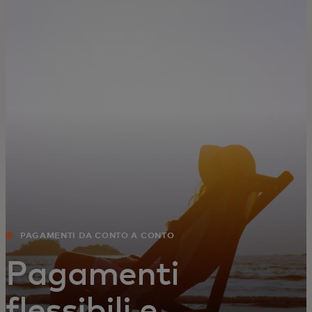
Per te
Per il business
Per il mondo
Per gli innovatori
Newsroom
PAGAMENTI DA CONTO A CONTO
Pagamenti
flessibili e