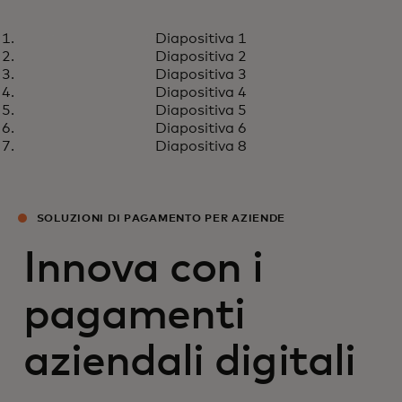
REPORT
Diapositiva 1
Il futuro dei pagamenti in tempo
Scopri di più
Diapositiva 2
reale
Diapositiva 3
Diapositiva 4
Diapositiva 5
Diapositiva 6
Diapositiva 8
SOLUZIONI DI PAGAMENTO PER AZIENDE
Innova con i
pagamenti
aziendali digitali