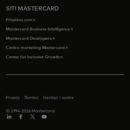
SITI MASTERCARD
si apre in una nuova scheda
Priceless.com
si apre in una nuova scheda
Mastercard Business Intelligence
si apre in una nuova scheda
Mastercard Developers
si apre in una nuova scheda
Centro marketing Mastercard
si apre in una nuova scheda
Center for Inclusive Growth
Privacy
Termini
Gestisci i cookie
© 1994-2026 Mastercard.
Linkedin
Facebook
Twitter/X
Youtube